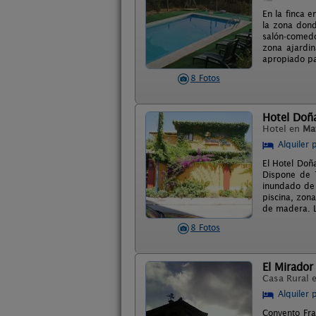
En la finca 
la zona dond
salón-comedo
zona ajardin
apropiado pa
8 Fotos
Hotel Doñ
Hotel en
Ma
Alquiler 
El Hotel Doñ
Dispone de 1
inundado de 
piscina, zona
de madera. L
8 Fotos
El Mirador
Casa Rural 
Alquiler 
Convento Fra