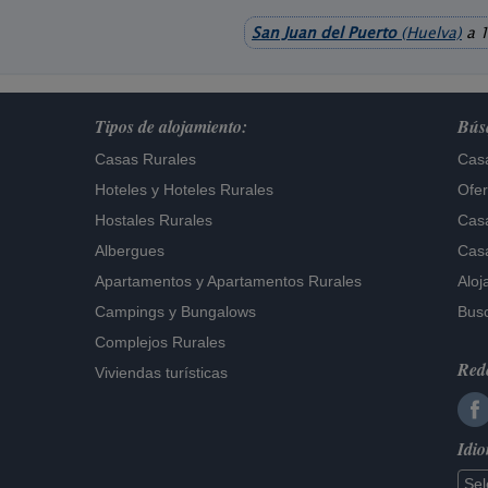
San Juan del Puerto
(Huelva)
a 1
Tipos de alojamiento:
Búsq
Casas Rurales
Casa
Hoteles
y
Hoteles Rurales
Ofer
Hostales Rurales
Casa
Albergues
Casa
Apartamentos
y
Apartamentos Rurales
Aloj
Campings y Bungalows
Busc
Complejos Rurales
Rede
Viviendas turísticas
Idi