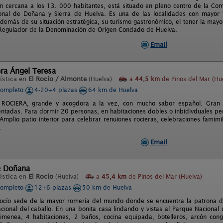
n cercana a los 13. 000 habitantes, está situado en pleno centro de la Co
nal de Doñana y Sierra de Huelva. Es una de las localidades con mayor t
además de su situación estratégica, su turismo gastronómico, el tener la mayo
Regulador de la Denominación de Origen Condado de Huelva.
Email
ra Ángel Teresa
ística en
El Rocío / Almonte
(Huelva)
a
44,5 km
de Pinos del Mar (Hu
completo
4-20+4 plazas
64 km de Huelva
 ROCIERA, grande y acogdora a la vez, con mucho sabor español. Gran
ntadas. Para dormir 20 personas, en habitaciones dobles o inbidivduales per
Amplio patio interior para celebrar renuiones rocieras, celebraciones famim
.
Email
e Doñana
ística en
El Rocío
(Huelva)
a
45,4 km
de Pinos del Mar (Huelva)
completo
12+6 plazas
50 km de Huelva
ocío sede de la mayor romería del mundo donde se encuentra la patrona de
acional del caballo. En una bonita casa lindando y vistas al Parque Naciona
imenea, 4 habitaciones, 2 baños, cocina equipada, botelleros, arcón conge