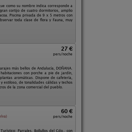
, que como su nombre indica corresponde a
ran cortijo de cuatro dormitorios, amplio
acoa. Piscina privada de 9 x 5 metros con
bservar toda clase de flora y Fauna, muy
27 €
pers/noche
 parajes más bellos de Andalucía, DOÑANA.
habitaciones con porche a pie de jardín,
plantas aromáticas. Dispone de cafetería,
 y estiloso, de tonalidades cálidas y techos
ros de la zona comercial del pueblo.
60 €
lva)
pers/noche
rístico: Parrales. Bollullos del Cdo., con