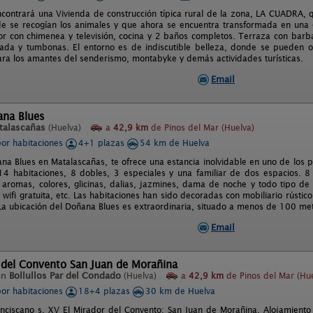
encontrará una Vivienda de construcción típica rural de la zona, LA CUADRA
e se recogían los animales y que ahora se encuentra transformada en una g
r con chimenea y televisión, cocina y 2 baños completos. Terraza con barb
ada y tumbonas. El entorno es de indiscutible belleza, donde se pueden o
ra los amantes del senderismo, montabyke y demás actividades turísticas.
Email
ana Blues
talascañas
(Huelva)
a
42,9 km
de Pinos del Mar (Huelva)
por habitaciones
4+1 plazas
54 km de Huelva
ana Blues en Matalascañas, te ofrece una estancia inolvidable en uno de los
4 habitaciones, 8 dobles, 3 especiales y una familiar de dos espacios. 8 
aromas, colores, glicinas, dalias, jazmines, dama de noche y todo tipo de 
 wifi gratuita, etc. Las habitaciones han sido decoradas con mobiliario rústico
a ubicación del Doñana Blues es extraordinaria, situado a menos de 100 met
Email
 del Convento San Juan de Morañina
en
Bollullos Par del Condado
(Huelva)
a
42,9 km
de Pinos del Mar (Hue
por habitaciones
18+4 plazas
30 km de Huelva
nciscano s. XV El Mirador del Convento: San Juan de Morañina. Alojamiento Tu