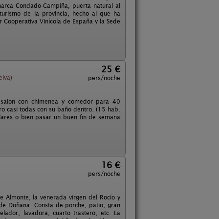
marca Condado-Campiña, puerta natural al
urismo de la provincia, hecho al que ha
r Cooperativa Vinícola de España y la Sede
25 €
elva)
pers/noche
 salon con chimenea y comedor para 40
o casi todas con su baño dentro. (15 hab.
ilares o bien pasar un buen fin de semana
16 €
pers/noche
 Almonte, la venerada virgen del Rocío y
l de Doñana. Consta de porche, patio, gran
lador, lavadora, cuarto trastero, etc. La