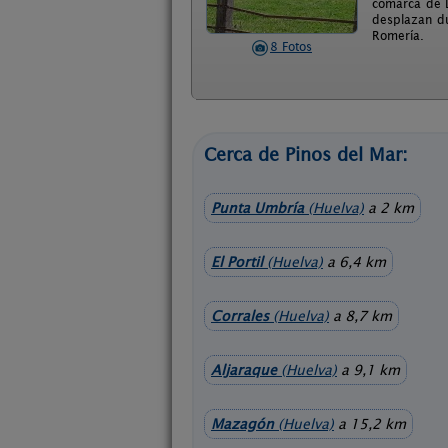
comarca de D
desplazan du
Romería.
8 Fotos
Cerca de Pinos del Mar:
Punta Umbría
(Huelva)
a 2 km
El Portil
(Huelva)
a 6,4 km
Corrales
(Huelva)
a 8,7 km
Aljaraque
(Huelva)
a 9,1 km
Mazagón
(Huelva)
a 15,2 km