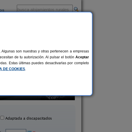
ios
-
al. Algunas son nuestras y otras pertenecen a empresas
cesitan de tu autorización. Al pulsar el botón
Aceptar
uedas. Estas últimas puedes desactivarlas por completo
CA DE COOKIES
.
asas Rurales Vetalarena
Casa El Barrio
8+2 pers.
27 €
Hinojos (Huelva)
Fuenteheridos (Huel
desde
Adaptada a discapacitados