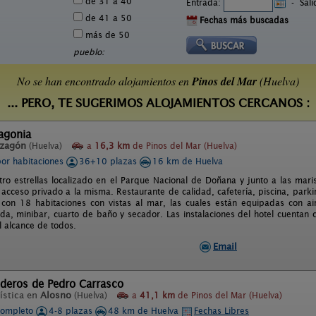
de 31 a 40
Entrada:
-
Sal
de 41 a 50
Fechas más buscadas
más de 50
pueblo:
No se han encontrado alojamientos en
Pinos del Mar
(Huelva)
... PERO, TE SUGERIMOS ALOJAMIENTOS CERCANOS :
agonia
zagón
(Huelva)
a
16,3 km
de Pinos del Mar (Huelva)
por habitaciones
36+10 plazas
16 km de Huelva
tro estrellas localizado en el Parque Nacional de Doñana y junto a las mari
acceso privado a la misma. Restaurante de calidad, cafetería, piscina, parking 
 con 18 habitaciones con vistas al mar, las cuales están equipadas con aire
ada, minibar, cuarto de baño y secador. Las instalaciones del hotel cuentan
l alcance de todos.
Email
deros de Pedro Carrasco
ística en
Alosno
(Huelva)
a
41,1 km
de Pinos del Mar (Huelva)
completo
4-8 plazas
48 km de Huelva
Fechas Libres