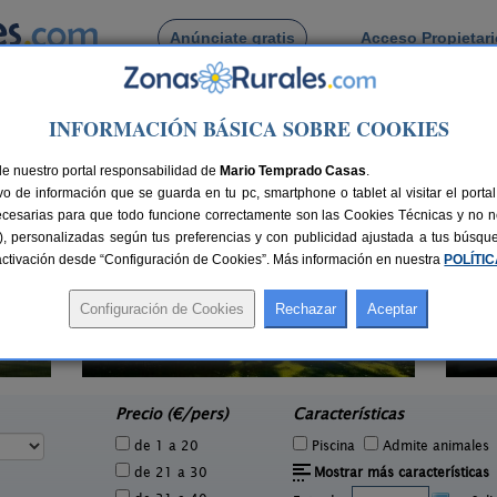
Anúnciate gratis
Acceso Propietar
Busca por pueblo
INFORMACIÓN BÁSICA SOBRE COOKIES
el Mar
de Pinos del Mar
de nuestro portal responsabilidad de
Mario Temprado Casas
.
o de información que se guarda en tu pc, smartphone o tablet al visitar el port
ecesarias para que todo funcione correctamente son las Cookies Técnicas y no ne
rias), personalizadas según tus preferencias y con publicidad ajustada a tus búsq
sactivación desde “Configuración de Cookies”. Más información en nuestra
POLÍTI
El Mirador del Convento San Juan
18+4 pers.
60 €
de Morañina
C
1 pers.
desde
37 €
Bollullos Par del Condado (Huelva)
e
Precio (€/pers)
Características
de 1 a 20
Piscina
Admite animales
de 21 a 30
Mostrar más características