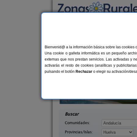
Busca por alojamiento
Alojamientos
>
Andalucía
>
Huelva
> Pinos d
Casas Rurales cerca 
Bienvenid@ a la información básica sobre las cookies 
Una cookie o galleta informática es un pequeño archiv
externas que nos prestan servicios. Las activadas y n
activarás el resto de cookies (analíticas y publicita
pulsando el botón
Rechazar
o elegir su activación/de
les Finca La
6+2 pers.
40 €
gua
Casa Mirador Los Bravos
4+
desde
elva)
Aroche (Huelva)
desd
Buscar
Comunidades:
Provincias/Islas: