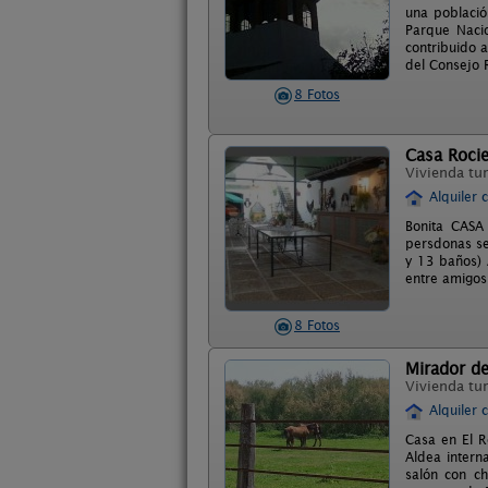
una població
Parque Nacio
contribuido 
del Consejo 
8 Fotos
Casa Rocie
Vivienda tur
Alquiler 
Bonita CASA
persdonas se
y 13 baños) 
entre amigos
8 Fotos
Mirador d
Vivienda tur
Alquiler 
Casa en El R
Aldea intern
salón con ch