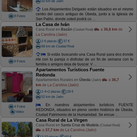
50 km de Jaén
Los Alojamientos Delgado están situados en el mismo
centro del casco antiguo de Úbeda, junto a la Iglesia de
8 Fotos
San Pablo, donde usted podrá co ...
La Casa de Iván
Casa Rural en
Bazán
a
36,6 km
de
(Ciudad Real)
La Carolina (Jaén)
2-6 plazas
37 €
68 km de Ciudad Real
Si estás buscando una Casa Rural para dos donde
irte con tu pareja o disfrutar de un fin de semana con tu
8 Fotos
familia o amigos deja de buscar. V ...
Apartamentos Turísticos Fuente
Redonda
Apartamentos Rurales en
Úbeda
a
36,7
(Jaén)
km
de La Carolina (Jaén)
2-4+2 plazas
28 €
52 km de Jaén
En nuestros alojamientos turísticos FUENTE
4 Fotos
REDONDA, situados en pleno centro histórico de Úbeda,
Video
Ciudad Patrimonio de la Humanidad. Se encue ...
Casa Rural de La Virgen
Casa Rural en
Santa Cruz de Mudela
(Ciudad Real)
a
37,7 km
de La Carolina (Jaén)
2-10 plazas
60 €