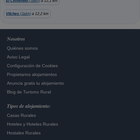
El Centenillo
(Jaén)
a 12,1 km
Vilches
(Jaén)
a 12,2 km
Nosotros
Quiénes somos
Aviso Legal
Configuración de Cookies
Propietarios alojamientos
Anuncia gratis tu alojamiento
Blog de Turismo Rural
Tipos de alojamiento:
Casas Rurales
Hoteles
y
Hoteles Rurales
Hostales Rurales