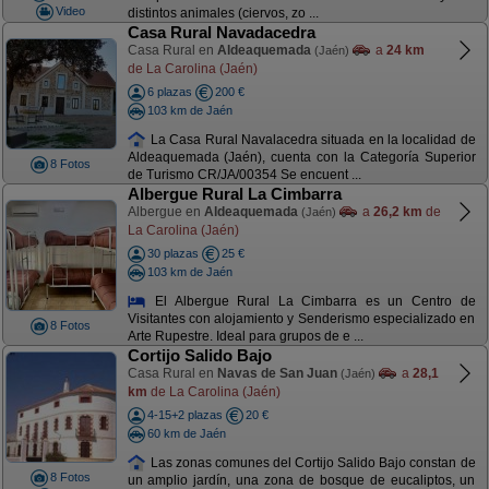
Video
distintos animales (ciervos, zo ...
Casa Rural Navadacedra
Casa Rural en
Aldeaquemada
a
24 km
(Jaén)
de La Carolina (Jaén)
6 plazas
200 €
103 km de Jaén
La Casa Rural Navalacedra situada en la localidad de
Aldeaquemada (Jaén), cuenta con la Categoría Superior
8 Fotos
de Turismo CR/JA/00354 Se encuent ...
Albergue Rural La Cimbarra
Albergue en
Aldeaquemada
a
26,2 km
de
(Jaén)
La Carolina (Jaén)
30 plazas
25 €
103 km de Jaén
El Albergue Rural La Cimbarra es un Centro de
Visitantes con alojamiento y Senderismo especializado en
8 Fotos
Arte Rupestre. Ideal para grupos de e ...
Cortijo Salido Bajo
Casa Rural en
Navas de San Juan
a
28,1
(Jaén)
km
de La Carolina (Jaén)
4-15+2 plazas
20 €
60 km de Jaén
Las zonas comunes del Cortijo Salido Bajo constan de
8 Fotos
un amplio jardín, una zona de bosque de eucaliptos, un