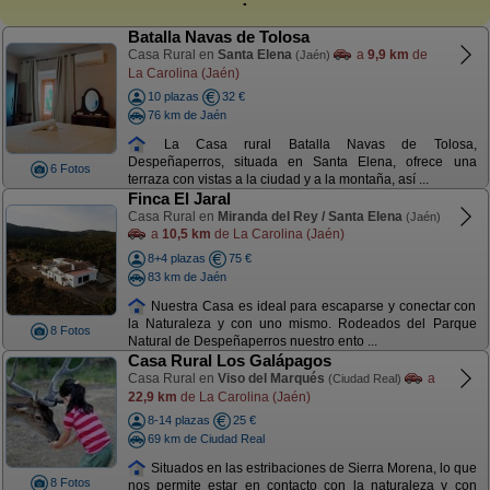
Batalla Navas de Tolosa
Casa Rural en
Santa Elena
a
9,9 km
de
(Jaén)
La Carolina (Jaén)
10 plazas
32 €
76 km de Jaén
La Casa rural Batalla Navas de Tolosa,
Despeñaperros, situada en Santa Elena, ofrece una
6 Fotos
terraza con vistas a la ciudad y a la montaña, así ...
Finca El Jaral
Casa Rural en
Miranda del Rey / Santa Elena
(Jaén)
a
10,5 km
de La Carolina (Jaén)
8+4 plazas
75 €
83 km de Jaén
Nuestra Casa es ideal para escaparse y conectar con
la Naturaleza y con uno mismo. Rodeados del Parque
8 Fotos
Natural de Despeñaperros nuestro ento ...
Casa Rural Los Galápagos
Casa Rural en
Viso del Marqués
a
(Ciudad Real)
22,9 km
de La Carolina (Jaén)
8-14 plazas
25 €
69 km de Ciudad Real
Situados en las estribaciones de Sierra Morena, lo que
8 Fotos
nos permite estar en contacto con la naturaleza y con