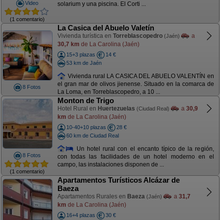
Video
solarium y una piscina. El Corti ...
(1 comentario)
La Casica del Abuelo Valetín
Vivienda turística en
Torreblascopedro
a
(Jaén)
30,7 km
de La Carolina (Jaén)
15+3 plazas
14 €
53 km de Jaén
Vivienda rural LA CASICA DEL ABUELO VALENTÍN en
el gran mar de olivos jienense. Situado en la comarca de
8 Fotos
La Loma, en Torreblascopedro, a 10 ...
Monton de Trigo
Hotel Rural en
Huertezuelas
a
30,9
(Ciudad Real)
km
de La Carolina (Jaén)
10-40+10 plazas
28 €
60 km de Ciudad Real
Un hotel rural con el encanto típico de la región,
8 Fotos
con todas las facilidades de un hotel moderno en el
campo, las instalaciones disponen de ...
(1 comentario)
Apartamentos Turísticos Alcázar de
Baeza
Apartamentos Rurales en
Baeza
a
31,7
(Jaén)
km
de La Carolina (Jaén)
16+4 plazas
30 €