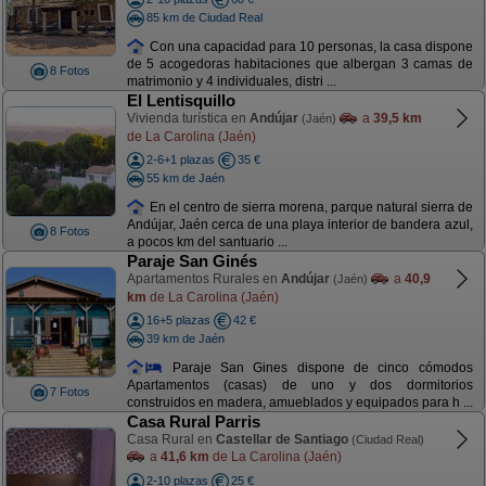
85 km de Ciudad Real
Con una capacidad para 10 personas, la casa dispone
de 5 acogedoras habitaciones que albergan 3 camas de
8 Fotos
matrimonio y 4 individuales, distri ...
El Lentisquillo
Vivienda turística en
Andújar
a
39,5 km
(Jaén)
de La Carolina (Jaén)
2-6+1 plazas
35 €
55 km de Jaén
En el centro de sierra morena, parque natural sierra de
Andújar, Jaén cerca de una playa interior de bandera azul,
8 Fotos
a pocos km del santuario ...
Paraje San Ginés
Apartamentos Rurales en
Andújar
a
40,9
(Jaén)
km
de La Carolina (Jaén)
16+5 plazas
42 €
39 km de Jaén
Paraje San Gines dispone de cinco cómodos
Apartamentos (casas) de uno y dos dormitorios
7 Fotos
construidos en madera, amueblados y equipados para h ...
Casa Rural Parris
Casa Rural en
Castellar de Santiago
(Ciudad Real)
a
41,6 km
de La Carolina (Jaén)
2-10 plazas
25 €