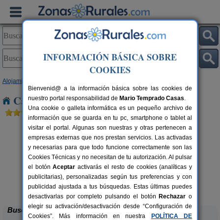
INFORMACIÓN BÁSICA SOBRE
COOKIES
Alojamientos
>
Andalucía
>
Jaén
> La Carolina
Bienvenid@ a la información básica sobre las cookies de
Casas Rurales cerca de La Carolina
nuestro portal responsabilidad de
Mario Temprado Casas
.
Una cookie o galleta informática es un pequeño archivo de
información que se guarda en tu pc, smartphone o tablet al
visitar el portal. Algunas son nuestras y otras pertenecen a
empresas externas que nos prestan servicios. Las activadas
y necesarias para que todo funcione correctamente son las
Cookies Técnicas y no necesitan de tu autorización. Al pulsar
el botón
Aceptar
activarás el resto de cookies (analíticas y
publicitarias), personalizadas según tus preferencias y con
Casa La Ronda
rs.
2-7+2 pers.
 €
25 €
publicidad ajustada a tus búsquedas. Estas últimas puedes
Jódar (Jaén)
desde
desactivarlas por completo pulsando el botón
Rechazar
o
elegir su activación/desactivación desde “Configuración de
Buscar
Cookies”. Más información en nuestra
POLÍTICA DE