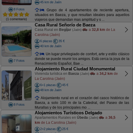
45 km de Jaén
8 Fotos
Grupo de 4 apartamentos de reciente apertura,
situados en Baeza, y que resultan ideales para aquellos
(1 comentario)
viajeros que demandan mas amplitud y s ...
Casa Rural Señorío de Baeza
Casa Rural en
Begíjar
a
32,8 km
de La
(Jaén)
Carolina (Jaén)
6 plazas
35 €
40 km de Jaén
Un lugar privilegiado de confort, arte y estilo clásico
donde se puede reunir los amigos. Está cerca la joya de la
7 Fotos
Renacimiento Español, Bae ...
Alojamiento Rural Ciudad Monumental
Vivienda turística en
Baeza
a
34,2 km
de
(Jaén)
La Carolina (Jaén)
6+1 plazas
45 €
48 km de Jaén
Alojamiento rural en el corazón del casco histórico de
Baeza, a solo 100 m de la Catedral, del Paseo de las
8 Fotos
Murallas y de los principales mo ...
Alojamientos Turísticos Delgado
Apartamentos Rurales en
Úbeda
a
36,5
(Jaén)
km
de La Carolina (Jaén)
2+2 plazas
25 €