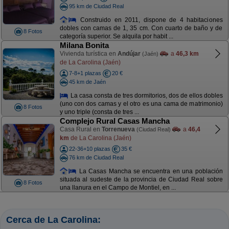
95 km de Ciudad Real
Construido en 2011, dispone de 4 habitaciones
dobles con camas de 1, 35 cm. Con cuarto de baño y de
8 Fotos
categoría superior. Se alquila por habit ...
Milana Bonita
Vivienda turística en
Andújar
a
46,3 km
(Jaén)
de La Carolina (Jaén)
7-8+1 plazas
20 €
45 km de Jaén
La casa consta de tres dormitorios, dos de ellos dobles
(uno con dos camas y el otro es una cama de matrimonio)
8 Fotos
y uno triple (consta de tres ...
Complejo Rural Casas Mancha
Casa Rural en
Torrenueva
a
46,4
(Ciudad Real)
km
de La Carolina (Jaén)
22-36+10 plazas
35 €
76 km de Ciudad Real
La Casas Mancha se encuentra en una población
situada al sudeste de la provincia de Ciudad Real sobre
8 Fotos
una llanura en el Campo de Montiel, en ...
Cerca de La Carolina: