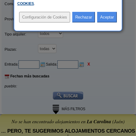
COOKIES
.
Comunidades:
Provincias/Islas:
Tipo alquiler:
Plazas:
X
Entrada:
Salida:
Fechas más buscadas
pueblo:
MÁS FILTROS
No se han encontrado alojamientos en
La Carolina
(Jaén)
... PERO, TE SUGERIMOS ALOJAMIENTOS CERCANOS
: