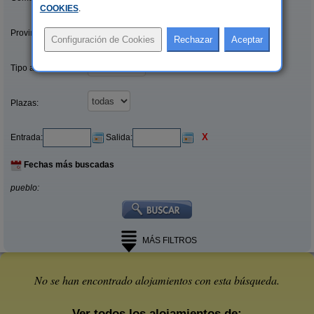
COOKIES
.
Provincias/Islas:
Tipo alquiler:
Plazas:
X
Entrada:
Salida:
Fechas más buscadas
pueblo:
MÁS FILTROS
No se han encontrado alojamientos con esta búsqueda.
Ver todos los alojamientos de: