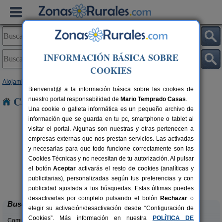
INFORMACIÓN BÁSICA SOBRE
COOKIES
Alojamientos
>
Baleares
>
Mallorca
Bienvenid@ a la información básica sobre las cookies de
Casas Rurales en Mallorca
nuestro portal responsabilidad de
Mario Temprado Casas
.
Una cookie o galleta informática es un pequeño archivo de
información que se guarda en tu pc, smartphone o tablet al
visitar el portal. Algunas son nuestras y otras pertenecen a
empresas externas que nos prestan servicios. Las activadas
y necesarias para que todo funcione correctamente son las
Cookies Técnicas y no necesitan de tu autorización. Al pulsar
el botón
Aceptar
activarás el resto de cookies (analíticas y
Petit Caimari
rs.
2 pers.
publicitarias), personalizadas según tus preferencias y con
 €
55 €
Caimari (Mallorca)
desde
publicidad ajustada a tus búsquedas. Estas últimas puedes
desactivarlas por completo pulsando el botón
Rechazar
o
Buscar
elegir su activación/desactivación desde “Configuración de
Cookies”. Más información en nuestra
POLÍTICA DE
Comunidades: