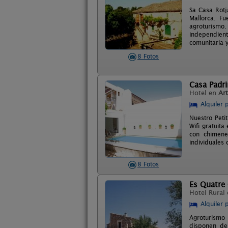
Sa Casa Rotj
Mallorca. F
agroturismo
independient
comunitaria y
8 Fotos
Casa Padri
Hotel en
Ar
Alquiler 
Nuestro Peti
Wifi gratuita
con chimene
individuales
8 Fotos
Es Quatre
Hotel Rural
Alquiler 
Agroturismo 
disponen de 