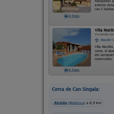
huéspedes po
exterior dur
con 5 habita
8 Fotos
Villa Maril
Vivienda tur
Alquiler 
Villa Marild
cama, al igu
del aeropuer
comerciales.
8 Fotos
Cerca de Can Singala:
Alcúdia
(Mallorca)
a 6,9 km