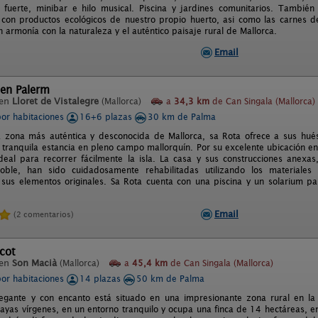
ja fuerte, minibar e hilo musical. Piscina y jardines comunitarios. Tambi
 con productos ecológicos de nuestro propio huerto, asi como las carnes d
 armonía con la naturaleza y el auténtico paisaje rural de Mallorca.
Email
´en Palerm
 en
Lloret de Vistalegre
(Mallorca)
a
34,3 km
de Can Singala (Mallorca)
por habitaciones
16+6 plazas
30 km de Palma
a zona más auténtica y desconocida de Mallorca, sa Rota ofrece a sus hués
 tranquila estancia en pleno campo mallorquín. Por su excelente ubicación en
deal para recorrer fácilmente la isla. La casa y sus construcciones anexa
doble, han sido cuidadosamente rehabilitadas utilizando los materiales
sus elementos originales. Sa Rota cuenta con una piscina y un solarium pa
Email
(2 comentarios)
icot
 en
Son Macià
(Mallorca)
a
45,4 km
de Can Singala (Mallorca)
por habitaciones
14 plazas
50 km de Palma
legante y con encanto está situado en una impresionante zona rural en la
layas vírgenes, en un entorno tranquilo y ocupa una finca de 14 hectáreas, en