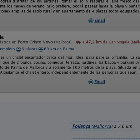
drán disfrutar de los jardines, tomar el sol y respirar el aire fresco del
ante los meses de verano. Si lo prefiere, podrá pasear hasta la playa y bañar
ciones amplias de estilo rural y un apartamento de 4 plazas todos equipados c
Email
da
ística en
Porto Cristo Novo
(Mallorca)
a
47,2 km
de Can Singala (Mall
completo
6 plazas
60 km de Palma
a es un chalet encantador cerca del mar. Ideal para parejas o familia. La c
al que de 2 baños, cocina, comedor, terraza, jardines, barbacoa y parking pro
to de Palma de Mallorca y a solamente 100 metros de la playa. Situada en 
 Alquilamos el chalet entero, independientemente de las personas que sean.
Email
Pollença
(Mallorca)
a 7,6 km