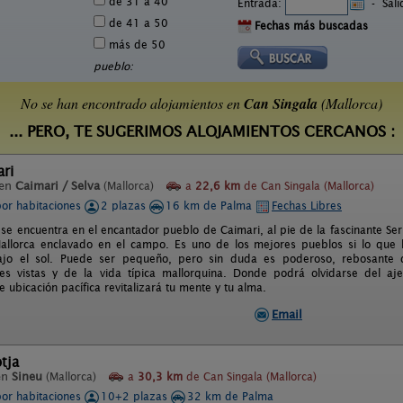
de 31 a 40
Entrada:
-
Sal
de 41 a 50
Fechas más buscadas
más de 50
pueblo:
No se han encontrado alojamientos en
Can Singala
(Mallorca)
... PERO, TE SUGERIMOS ALOJAMIENTOS CERCANOS :
ari
 en
Caimari / Selva
(Mallorca)
a
22,6 km
de Can Singala (Mallorca)
por habitaciones
2 plazas
16 km de Palma
Fechas Libres
i se encuentra en el encantador pueblo de Caimari, al pie de la fascinante 
llorca enclavado en el campo. Es uno de los mejores pueblos si lo que b
bajo el sol. Puede ser pequeño, pero sin duda es poderoso, rebosante d
es vistas y de la vida típica mallorquina. Donde podrá olvidarse del ajet
 ubicación pacífica revitalizará tu mente y tu alma.
Email
tja
en
Sineu
(Mallorca)
a
30,3 km
de Can Singala (Mallorca)
por habitaciones
10+2 plazas
32 km de Palma