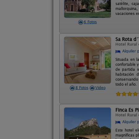
satélite, ca
mallorquina,
vacaciones en
6 Fotos
Sa Rota d
Hotel Rural
Alquiler 
Situada en l
confortable y
de partida i
habitación 
conservando 
todo el año.
8 Fotos
Video
Finca Es P
Hotel Rural
Alquiler 
Este hotel e
magníficas p