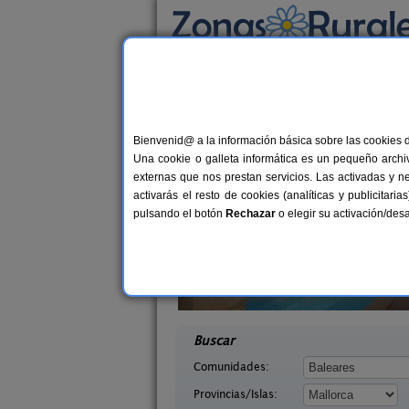
Busca por alojamiento
Alojamientos
>
Baleares
>
Mallorca
> Can Sin
Casas Rurales cerca 
Bienvenid@ a la información básica sobre las cookies 
Una cookie o galleta informática es un pequeño archiv
externas que nos prestan servicios. Las activadas y n
activarás el resto de cookies (analíticas y publicita
pulsando el botón
Rechazar
o elegir su activación/de
ilda
Agroturismo Finca Sant Blai
6 pers.
1
30 €
 (Mallorca)
Campos (Mallorca)
desde
desd
Buscar
Comunidades:
Provincias/Islas: