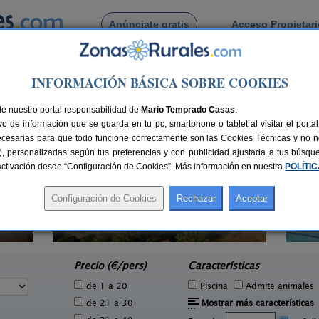
Anúnciate gratis
Acceso Propietar
Busca por pueblo
INFORMACIÓN BÁSICA SOBRE COOKIES
gala
de Can Singala
de nuestro portal responsabilidad de
Mario Temprado Casas
.
o de información que se guarda en tu pc, smartphone o tablet al visitar el port
ecesarias para que todo funcione correctamente son las Cookies Técnicas y no ne
rias), personalizadas según tus preferencias y con publicidad ajustada a tus búsq
sactivación desde “Configuración de Cookies”. Más información en nuestra
POLÍTI
Petit Hotel Es Figueral
2 pers.
2-20+10 pers.
40 €
60 €
Campos (Mallorca)
e
desde
Precio (€/pers)
Características
de 1 a 20
Piscina
Admite animales
de 21 a 30
Mostrar más características