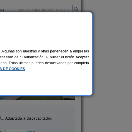
ios
-
al. Algunas son nuestras y otras pertenecen a empresas
cesitan de tu autorización. Al pulsar el botón
Aceptar
uedas. Estas últimas puedes desactivarlas por completo
CA DE COOKIES
.
Son Menut
Agroturisme Son L
12 pers.
85 €
Felanitx (Mallorca)
Campos (Mallorca
desde
Adaptada a discapacitados