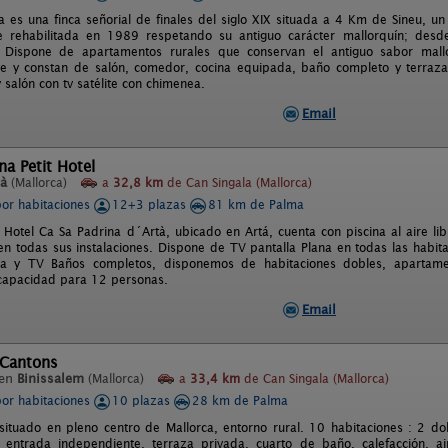
a es una finca señorial de finales del siglo XIX situada a 4 Km de Sineu, un
ue rehabilitada en 1989 respetando su antiguo carácter mallorquín; desd
. Dispone de apartamentos rurales que conservan el antiguo sabor mall
e y constan de salón, comedor, cocina equipada, baño completo y terraza 
 salón con tv satélite con chimenea.
Email
na Petit Hotel
tà
(Mallorca)
a
32,8 km
de Can Singala (Mallorca)
por habitaciones
12+3 plazas
81 km de Palma
t Hotel Ca Sa Padrina d´Artà, ubicado en Artá, cuenta con piscina al aire l
 en todas sus instalaciones. Dispone de TV pantalla Plana en todas las habit
a y TV Baños completos, disponemos de habitaciones dobles, apartamen
 capacidad para 12 personas.
Email
 Cantons
 en
Binissalem
(Mallorca)
a
33,4 km
de Can Singala (Mallorca)
por habitaciones
10 plazas
28 km de Palma
situado en pleno centro de Mallorca, entorno rural. 10 habitaciones : 2 do
entrada independiente, terraza privada, cuarto de baño, calefacción, aire