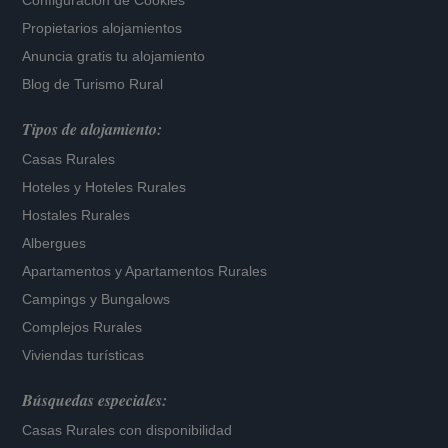
Configuración de Cookies
Propietarios alojamientos
Anuncia gratis tu alojamiento
Blog de Turismo Rural
Tipos de alojamiento:
Casas Rurales
Hoteles
y
Hoteles Rurales
Hostales Rurales
Albergues
Apartamentos
y
Apartamentos Rurales
Campings y Bungalows
Complejos Rurales
Viviendas turísticas
Búsquedas especiales:
Casas Rurales con disponibilidad