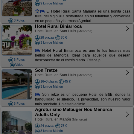
9 km de Mahón
El Hotel Rural Santa Mariana es una bonita casa
rural del siglo XIX restaurada en su totalidad y convertida
8 Fotos
en un pequeño y hermoso Agroturi ...
Hotel Rural Biniarroca
Hotel Rural en
Sant Lluís
(Menorca)
28 plazas
70 €
3 km de Mahón
Hotel Rural Biniarroca es uno le los lugares más
bellos de Menorca. Ideal para aquellos que desean
8 Fotos
desconectar de el estrés diario. Ofrece p ...
Video
Son Tretze
Hotel Rural en
Sant Lluis
(Menorca)
16+3 plazas
45 €
3 km de Mahón
SonTretze es un pequeño Hotel de B&B, donde la
tranquilidad, el silencio, la privacidad, son nuestro valor
8 Fotos
más preciado. Un establecimie ...
Agroturismo Malbuger Nou Menorca
Adults Only
Hotel Rural en
Mahón
(Menorca)
24 plazas
75 €
3 km de Mahón