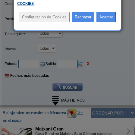
COOKIES
.
Comunidades:
Provincias/Islas:
Tipo alquiler:
Plazas:
X
Entrada:
Salida:
Fechas más buscadas
MÁS FILTROS
9 alojamientos rurales en Menorca
Ver
en el mapa
Matxani Gran
Casa Rural en
Mahón / Sant Climent
(Menorca)