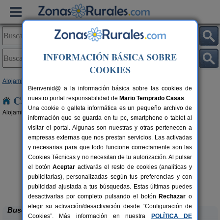
INFORMACIÓN BÁSICA SOBRE
COOKIES
Alojamientos
>
Baleares
> Menorca
Bienvenid@ a la información básica sobre las cookies de
Casas Rurales en Menorca
nuestro portal responsabilidad de
Mario Temprado Casas
.
Una cookie o galleta informática es un pequeño archivo de
Alojamientos rurales para disfrutar del turismo rural en Menorca
información que se guarda en tu pc, smartphone o tablet al
visitar el portal. Algunas son nuestras y otras pertenecen a
empresas externas que nos prestan servicios. Las activadas
y necesarias para que todo funcione correctamente son las
Cookies Técnicas y no necesitan de tu autorización. Al pulsar
el botón
Aceptar
activarás el resto de cookies (analíticas y
publicitarias), personalizadas según tus preferencias y con
Matxani Gran
2-6 pers.
36+2 pers.
60 €
42 €
publicidad ajustada a tus búsquedas. Estas últimas puedes
Mahón (Menorca)
de
desde
desactivarlas por completo pulsando el botón
Rechazar
o
elegir su activación/desactivación desde “Configuración de
Buscar
Cookies”. Más información en nuestra
POLÍTICA DE