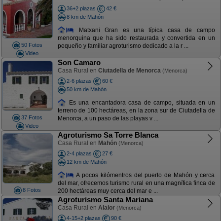
36+2 plazas
42 €
8 km de Mahón
Matxani Gran es una típica casa de campo
menorquina que ha sido restaurada y convertida en un
50 Fotos
pequeño y familiar agroturismo dedicado a la r ...
Video
Son Camaro
Casa Rural en
Ciutadella de Menorca
(Menorca)
2-6 plazas
60 €
50 km de Mahón
Es una encantadora casa de campo, situada en un
terreno de 100 hectáreas, en la zona sur de Ciutadella de
37 Fotos
Menorca, a un paso de las playas v ...
Video
Agroturismo Sa Torre Blanca
Casa Rural en
Mahón
(Menorca)
2-4 plazas
27 €
12 km de Mahón
A pocos kilómentros del puerto de Mahón y cerca
del mar, ofrecemos turismo rural en una magnífica finca de
8 Fotos
200 hectáreas muy cerca del mar e ...
Agroturismo Santa Mariana
Casa Rural en
Alaior
(Menorca)
4-15+2 plazas
90 €