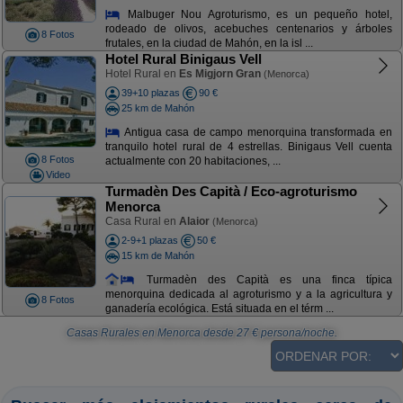
Malbuger Nou Agroturismo, es un pequeño hotel,
rodeado de olivos, acebuches centenarios y árboles
8 Fotos
frutales, en la ciudad de Mahón, en la isl ...
Hotel Rural Binigaus Vell
Hotel Rural en
Es Migjorn Gran
(Menorca)
39+10 plazas
90 €
25 km de Mahón
Antigua casa de campo menorquina transformada en
tranquilo hotel rural de 4 estrellas. Binigaus Vell cuenta
8 Fotos
actualmente con 20 habitaciones, ...
Video
Turmadèn Des Capità / Eco-agroturismo
Menorca
Casa Rural en
Alaior
(Menorca)
2-9+1 plazas
50 €
15 km de Mahón
Turmadèn des Capità es una finca típica
menorquina dedicada al agroturismo y a la agricultura y
8 Fotos
ganadería ecológica. Está situada en el térm ...
Casas Rurales en Menorca
desde
27
€ persona/noche.