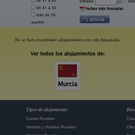
de 31 a 40
Entrada:
-
Sal
de 41 a 50
Fechas más buscadas
más de 50
pueblo:
No se han encontrado alojamientos con esta búsqueda.
Ver todos los alojamientos de:
Murcia
Tipos de alojamiento:
Búsq
Casas Rurales
Casa
Hoteles
y
Hoteles Rurales
Ofer