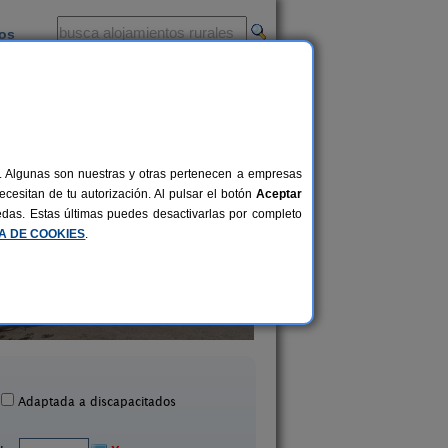
ios
-
al. Algunas son nuestras y otras pertenecen a empresas
cesitan de tu autorización. Al pulsar el botón
Aceptar
uedas. Estas últimas puedes desactivarlas por completo
CA DE COOKIES
.
Finca El Campillo
Casa de Lozano y R
4-22+4 pers.
30 €
Blanca (Murcia)
Moratalla (Murcia
desde
Adaptada a discapacitados