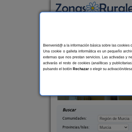
Busca por alojamiento
Alojamientos
>
Murcia
Casas Rurales en Mu
Bienvenid@ a la información básica sobre las cookies 
Una cookie o galleta informática es un pequeño archiv
externas que nos prestan servicios. Las activadas y n
activarás el resto de cookies (analíticas y publicita
pulsando el botón
Rechazar
o elegir su activación/de
ortijo
Casa Rural Carretero
2-12+2 pers.
2-1
20 €
s (Murcia)
Mula (Murcia)
desde
desd
Buscar
Comunidades:
Provincias/Islas: