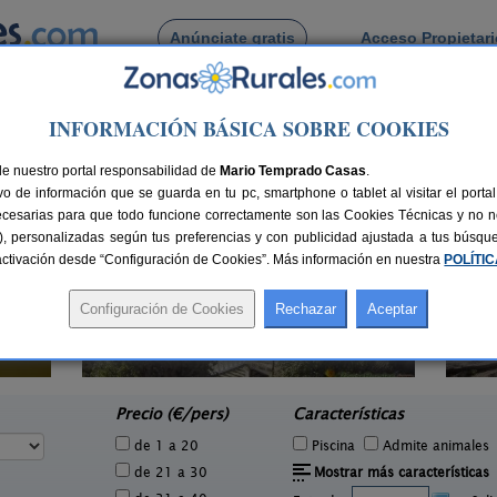
Anúnciate gratis
Acceso Propietar
Busca por pueblo
INFORMACIÓN BÁSICA SOBRE COOKIES
rcia
de nuestro portal responsabilidad de
Mario Temprado Casas
.
o de información que se guarda en tu pc, smartphone o tablet al visitar el port
ecesarias para que todo funcione correctamente son las Cookies Técnicas y no ne
rias), personalizadas según tus preferencias y con publicidad ajustada a tus búsq
sactivación desde “Configuración de Cookies”. Más información en nuestra
POLÍTI
Casa Rural El Milano
2 pers.
8-15+2 pers.
25 €
30 €
Bullas (Murcia)
e
desde
Precio (€/pers)
Características
de 1 a 20
Piscina
Admite animales
de 21 a 30
Mostrar más características