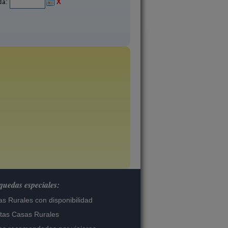
ida:
X
uedas especiales:
s Rurales con disponibilidad
tas Casas Rurales