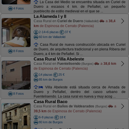
La Casa del Medio se encuentra situada en Curiel de
Duero a escasos 4 km. de Peñafiel, un pequeño
4 Fotos
pueblecito de estilo medieval en el que se ...
La Alameda I y II
Casa Rural en
Curiel de Duero
a
38,4
(Valladolid)
km
de Espinosa de Cerrato (Palencia)
2-14+6 plazas
37 €
60 km de Valladolid
Casa Rural de nueva construcción ubicada en Curiel
de Duero, de arquitectura tradicional y en plena Ribera del
8 Fotos
Duero, a 4 km de Peñafiel. Si ...
Casa Rural Villa Abeleste
Casa Rural en
Fuentelisendo
a
38,6 km
(Burgos)
de Espinosa de Cerrato (Palencia)
14 plazas
25 €
85 km de Burgos
Villa Abeleste está situada cerca de Arnada de
Duero y Peñafiel, dentro del casco urbano de
8 Fotos
Fuentelisendo. La casa rural es nueva y muy acog ...
Casa Rural Baco
Casa Rural en
Baños de Valdearados
a
(Burgos)
39,5 km
de Espinosa de Cerrato (Palencia)
6-8 plazas
18 €
80 km de Burgos