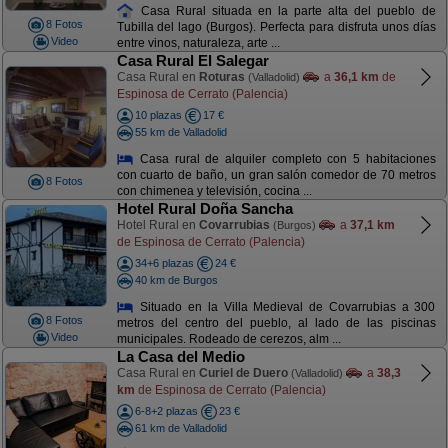
Casa Rural situada en la parte alta del pueblo de
8 Fotos
Tubilla del lago (Burgos). Perfecta para disfruta unos días
Video
entre vinos, naturaleza, arte ...
Casa Rural El Salegar
Casa Rural en
Roturas
a
36,1 km
de
(Valladolid)
Espinosa de Cerrato (Palencia)
10 plazas
17 €
55 km de Valladolid
Casa rural de alquiler completo con 5 habitaciones
con cuarto de baño, un gran salón comedor de 70 metros
8 Fotos
con chimenea y televisión, cocina ...
Hotel Rural Doña Sancha
Hotel Rural en
Covarrubias
a
37,1 km
(Burgos)
de Espinosa de Cerrato (Palencia)
34+6 plazas
24 €
40 km de Burgos
Situado en la Villa Medieval de Covarrubias a 300
8 Fotos
metros del centro del pueblo, al lado de las piscinas
Video
municipales. Rodeado de cerezos, alm ...
La Casa del Medio
Casa Rural en
Curiel de Duero
a
38,3
(Valladolid)
km
de Espinosa de Cerrato (Palencia)
6-8+2 plazas
23 €
61 km de Valladolid