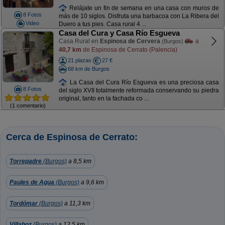
Relájate un fin de semana en una casa con muros de
8 Fotos
más de 10 siglos. Disfruta una barbacoa con La Ribera del
Video
Duero a tus pies. Casa rural 4 ...
Casa del Cura y Casa Río Esgueva
Casa Rural en
Espinosa de Cervera
a
(Burgos)
40,7 km
de Espinosa de Cerrato (Palencia)
21 plazas
27 €
68 km de Burgos
La Casa del Cura Río Esgueva es una preciosa casa
8 Fotos
del siglo XVII totalmente reformada conservando su piedra
original, tanto en la fachada co ...
(1 comentario)
Cerca de Espinosa de Cerrato:
Torrepadre
(Burgos)
a 8,5 km
Paules de Agua
(Burgos)
a 9,6 km
Tordómar
(Burgos)
a 11,3 km
Villahoz
(Burgos)
a 12,5 km