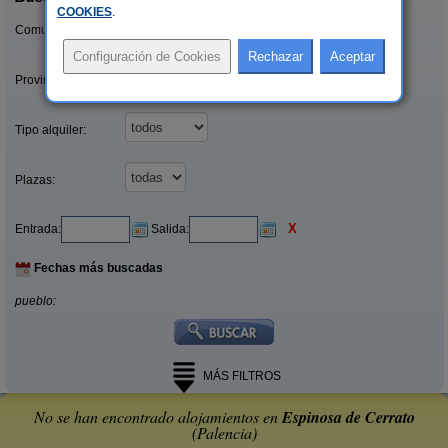
COOKIES
.
Comunidades:
Provincias/Islas:
Tipo alquiler:
Plazas:
X
Entrada:
Salida:
Fechas más buscadas
pueblo:
MÁS FILTROS
No se han encontrado alojamientos en
Espinosa de Cerrato
(Palencia)