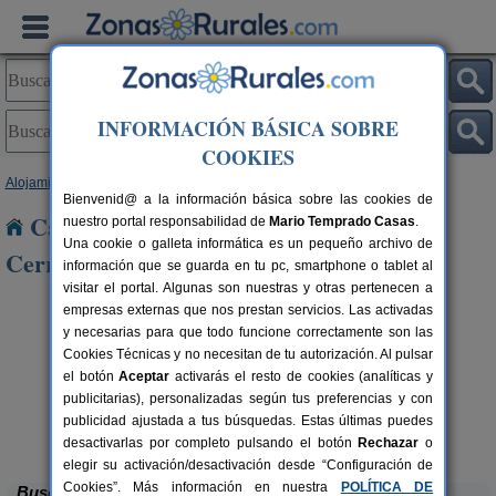
INFORMACIÓN BÁSICA SOBRE
COOKIES
Alojamientos
>
Castilla y León
>
Palencia
> Espinosa de Cerrato
Bienvenid@ a la información básica sobre las cookies de
Casas Rurales cerca de Espinosa de
nuestro portal responsabilidad de
Mario Temprado Casas
.
Una cookie o galleta informática es un pequeño archivo de
Cerrato
información que se guarda en tu pc, smartphone o tablet al
visitar el portal. Algunas son nuestras y otras pertenecen a
empresas externas que nos prestan servicios. Las activadas
y necesarias para que todo funcione correctamente son las
Cookies Técnicas y no necesitan de tu autorización. Al pulsar
el botón
Aceptar
activarás el resto de cookies (analíticas y
publicitarias), personalizadas según tus preferencias y con
publicidad ajustada a tus búsquedas. Estas últimas puedes
Casa Calderón II
rs.
10+1 pers.
 €
30 €
Brañosera (Palencia)
desde
desactivarlas por completo pulsando el botón
Rechazar
o
elegir su activación/desactivación desde “Configuración de
Cookies”. Más información en nuestra
POLÍTICA DE
Buscar