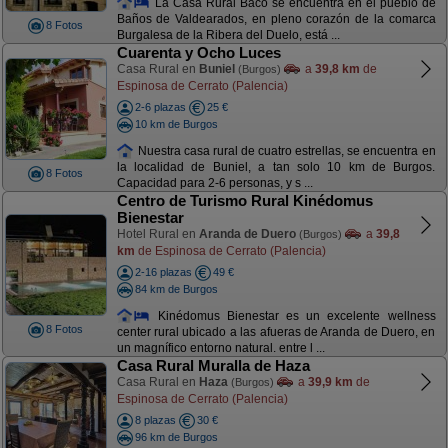
La Casa Rural Baco se encuentra en el pueblo de
Baños de Valdearados, en pleno corazón de la comarca
8 Fotos
Burgalesa de la Ribera del Duelo, está ...
Cuarenta y Ocho Luces
Casa Rural en
Buniel
a
39,8 km
de
(Burgos)
Espinosa de Cerrato (Palencia)
2-6 plazas
25 €
10 km de Burgos
Nuestra casa rural de cuatro estrellas, se encuentra en
la localidad de Buniel, a tan solo 10 km de Burgos.
8 Fotos
Capacidad para 2-6 personas, y s ...
Centro de Turismo Rural Kinédomus
Bienestar
Hotel Rural en
Aranda de Duero
a
39,8
(Burgos)
km
de Espinosa de Cerrato (Palencia)
2-16 plazas
49 €
84 km de Burgos
Kinédomus Bienestar es un excelente wellness
8 Fotos
center rural ubicado a las afueras de Aranda de Duero, en
un magnífico entorno natural. entre l ...
Casa Rural Muralla de Haza
Casa Rural en
Haza
a
39,9 km
de
(Burgos)
Espinosa de Cerrato (Palencia)
8 plazas
30 €
96 km de Burgos