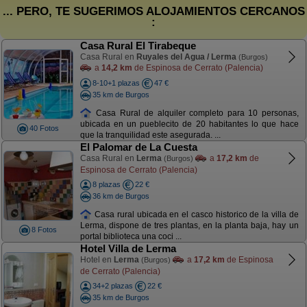
... PERO, TE SUGERIMOS ALOJAMIENTOS CERCANOS
:
Casa Rural El Tirabeque
Casa Rural en
Ruyales del Agua / Lerma
(Burgos)
a
14,2 km
de Espinosa de Cerrato (Palencia)
8-10+1 plazas
47 €
35 km de Burgos
Casa Rural de alquiler completo para 10 personas,
ubicada en un pueblecito de 20 habitantes lo que hace
40 Fotos
que la tranquilidad este asegurada. ...
El Palomar de La Cuesta
Casa Rural en
Lerma
a
17,2 km
de
(Burgos)
Espinosa de Cerrato (Palencia)
8 plazas
22 €
36 km de Burgos
Casa rural ubicada en el casco historico de la villa de
Lerma, dispone de tres plantas, en la planta baja, hay un
8 Fotos
portal biblioteca una coci ...
Hotel Villa de Lerma
Hotel en
Lerma
a
17,2 km
de Espinosa
(Burgos)
de Cerrato (Palencia)
34+2 plazas
22 €
35 km de Burgos