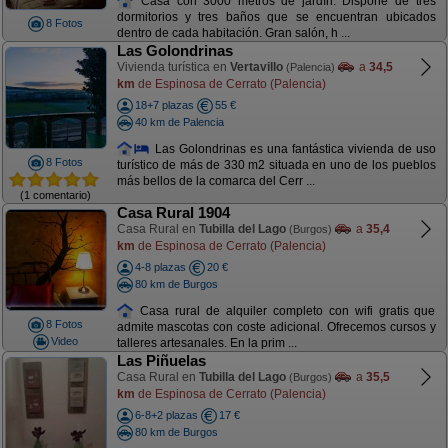
Casa con 3000 metros de jardín. Dispone de tres
dormitorios y tres baños que se encuentran ubicados
8 Fotos
dentro de cada habitación. Gran salón, h ...
Las Golondrinas
Vivienda turística en
Vertavillo
a
34,5
(Palencia)
km
de Espinosa de Cerrato (Palencia)
18+7 plazas
55 €
40 km de Palencia
Las Golondrinas es una fantástica vivienda de uso
8 Fotos
turístico de más de 330 m2 situada en uno de los pueblos
más bellos de la comarca del Cerr ...
(1 comentario)
Casa Rural 1904
Casa Rural en
Tubilla del Lago
a
35,4
(Burgos)
km
de Espinosa de Cerrato (Palencia)
4-8 plazas
20 €
80 km de Burgos
Casa rural de alquiler completo con wifi gratis que
8 Fotos
admite mascotas con coste adicional. Ofrecemos cursos y
Video
talleres artesanales. En la prim ...
Las Piñuelas
Casa Rural en
Tubilla del Lago
a
35,5
(Burgos)
km
de Espinosa de Cerrato (Palencia)
6-8+2 plazas
17 €
80 km de Burgos