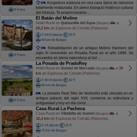
Acogedora estancia en una casa típica de labranza
totalmente restaurada. En pleno triángulo histórico-cultural
8 Fotos
del Arlanza. Te proporcionamo ...
El Batán del Molino
Hotel Rural en
Quintanilla del Agua
a
(Burgos)
26,2 km
de Espinosa de Cerrato (Palencia)
2-19+5 plazas
30 €
49 km de Burgos
Rehabilitación de un antiguo Molino Harinero del
siglo XI convertido en Posada Rural en el año 1999. Se
8 Fotos
encuentra en plena naturaleza al lad ...
La Posada de PradoRey
Hotel Rural en
Gumiel de Mercado
a
30
(Burgos)
km
de Espinosa de Cerrato (Palencia)
2-36+8 plazas
42 €
80 km de Burgos
La posada Real Sitio de Ventosilla está ubicada en un
antiguo palacio del siglo XVII, conserva su estructura y
8 Fotos
antiguedad y hoy en día const ...
Casa Rural La Pacheca
Casa Rural en
Villalbilla de Gumiel
a
(Burgos)
32,4 km
de Espinosa de Cerrato (Palencia)
2-14 plazas
21 €
75 km de Burgos