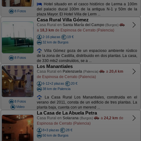
Hotel situado en el casco histórico de Lerma a 100m
del palacio ducal 100m de la antigua N-1 y 50m de la
8 Fotos
plaza Mayor. El Hotel Villa de Lerm ...
Casa Rural Villa Gómez
Casa Rural en
Santa María del Campo
(Burgos)
a
18,3 km
de Espinosa de Cerrato (Palencia)
2-16 plazas
19 €
32 km de Burgos
Villa Gómez goza de un espacioso ambiente rústico
de la zona de Castilla, distribuido en dos plantas. La casa,
8 Fotos
de 330 mts2 construídos, se a ...
Los Manantiales
Casa Rural en
Palenzuela
a
20,4 km
(Palencia)
de Espinosa de Cerrato (Palencia)
6-12+2 plazas
20 €
38 km de Palencia
La Casa Rural Los Manantiales, construida en el
8 Fotos
verano del 2011, consta de un edificio de tres plantas. La
Video
planta baja, cuenta con un merend ...
La Casa de La Abuela Petra
Casa Rural en
Solarana
a
24,2 km
de
(Burgos)
Espinosa de Cerrato (Palencia)
8+3 plazas
28 €
50 km de Burgos