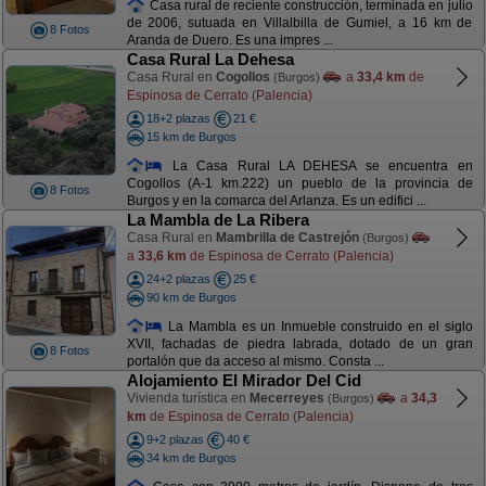
Casa rural de reciente construcción, terminada en julio
de 2006, sutuada en Villalbilla de Gumiel, a 16 km de
8 Fotos
Aranda de Duero. Es una impres ...
Casa Rural La Dehesa
Casa Rural en
Cogollos
a
33,4 km
de
(Burgos)
Espinosa de Cerrato (Palencia)
18+2 plazas
21 €
15 km de Burgos
La Casa Rural LA DEHESA se encuentra en
Cogollos (A-1 km.222) un pueblo de la provincia de
8 Fotos
Burgos y en la comarca del Arlanza. Es un edifici ...
La Mambla de La Ribera
Casa Rural en
Mambrilla de Castrejón
(Burgos)
a
33,6 km
de Espinosa de Cerrato (Palencia)
24+2 plazas
25 €
90 km de Burgos
La Mambla es un Inmueble construido en el siglo
XVII, fachadas de piedra labrada, dotado de un gran
8 Fotos
portalón que da acceso al mismo. Consta ...
Alojamiento El Mirador Del Cid
Vivienda turística en
Mecerreyes
a
34,3
(Burgos)
km
de Espinosa de Cerrato (Palencia)
9+2 plazas
40 €
34 km de Burgos