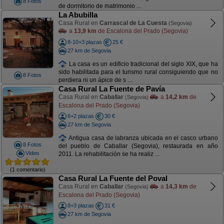
8 Fotos
de dormitorio de matrimonio ...
La Abubilla
Casa Rural en
Carrascal de La Cuesta
(Segovia)
a
13,9 km
de Escalona del Prado (Segovia)
8-10+3 plazas
25 €
27 km de Segovia
La casa es un edificio tradicional del siglo XIX, que ha
sido habilitada para el turismo rural consiguiendo que no
8 Fotos
perdiera ni un ápice de s ...
Casa Rural La Fuente de Pavía
Casa Rural en
Caballar
a
14,2 km
de
(Segovia)
Escalona del Prado (Segovia)
6+2 plazas
30 €
27 km de Segovia
Antigua casa de labranza ubicada en el casco urbano
8 Fotos
del pueblo de Caballar (Segovia), restaurada en año
Video
2011. La rehabilitación se ha realiz ...
(1 comentario)
Casa Rural La Fuente del Poval
Casa Rural en
Caballar
a
14,3 km
de
(Segovia)
Escalona del Prado (Segovia)
8+3 plazas
31 €
27 km de Segovia