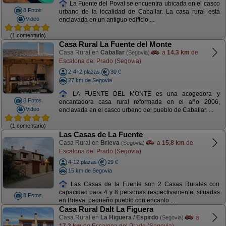
La Fuente del Poval se encuentra ubicada en el casco
8 Fotos
urbano de la localidad de Caballar. La casa rural está
Video
enclavada en un antiguo edificio ...
(1 comentario)
Casa Rural La Fuente del Monte
Casa Rural en
Caballar
a
14,3 km
de
(Segovia)
Escalona del Prado (Segovia)
2-4+2 plazas
30 €
27 km de Segovia
LA FUENTE DEL MONTE es una acogedora y
8 Fotos
encantadora casa rural reformada en el año 2006,
Video
enclavada en el casco urbano del pueblo de Caballar. ...
(1 comentario)
Las Casas de La Fuente
Casa Rural en
Brieva
a
15,8 km
de
(Segovia)
Escalona del Prado (Segovia)
4-12 plazas
29 €
15 km de Segovia
Las Casas de la Fuente son 2 Casas Rurales con
capacidad para 4 y 8 personas respectivamente, situadas
8 Fotos
en Brieva, pequeño pueblo con encanto ...
Casa Rural Dalt La Figuera
Casa Rural en
La Higuera / Espirdo
a
(Segovia)
17,2 km
de Escalona del Prado (Segovia)