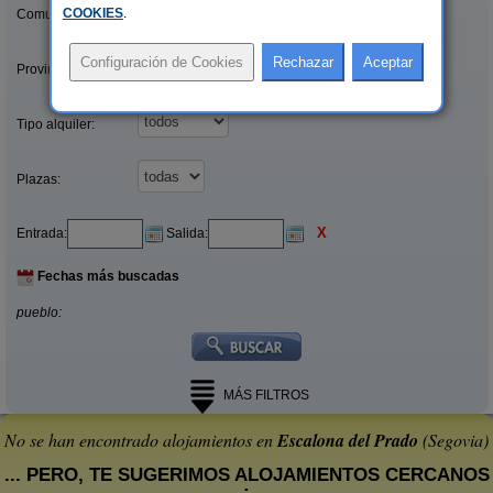
COOKIES
.
Comunidades:
Provincias/Islas:
Tipo alquiler:
Plazas:
X
Entrada:
Salida:
Fechas más buscadas
pueblo:
MÁS FILTROS
No se han encontrado alojamientos en
Escalona del Prado
(Segovia)
... PERO, TE SUGERIMOS ALOJAMIENTOS CERCANOS
: