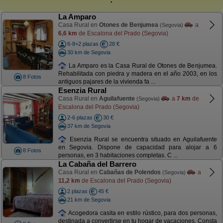
La Amparo
Casa Rural en
Otones de Benjumea
a
(Segovia)
6,6 km
de Escalona del Prado (Segovia)
6-8+2 plazas
28 €
30 km de Segovia
La Amparo es la Casa Rural de Otones de Benjumea.
Rehabilitada con piedra y madera en el año 2003, en los
8 Fotos
antiguos pajares de la vivienda fa ...
Esenzia Rural
Casa Rural en
Aguilafuente
a
7 km
de
(Segovia)
Escalona del Prado (Segovia)
2-6 plazas
30 €
37 km de Segovia
Esenzia Rural se encuentra situado en Aguilafuente
en Segovia. Dispone de capacidad para alojar a 6
8 Fotos
personas, en 3 habitaciones completas. C ...
La Cabaña del Barrero
Casa Rural en
Cabañas de Polendos
a
(Segovia)
11,2 km
de Escalona del Prado (Segovia)
2 plazas
45 €
21 km de Segovia
Acogedora casita en estilo rústico, para dos personas,
destinada a convertirse en tu hogar de vacaciones. Consta