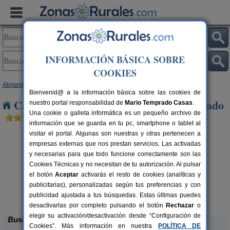
INFORMACIÓN BÁSICA SOBRE
COOKIES
Alojamientos
>
Castilla y León
>
Segovia
> Escalona del Prado
Bienvenid@ a la información básica sobre las cookies de
Casas Rurales cerca de Escalona del Prado
nuestro portal responsabilidad de
Mario Temprado Casas
.
Una cookie o galleta informática es un pequeño archivo de
información que se guarda en tu pc, smartphone o tablet al
visitar el portal. Algunas son nuestras y otras pertenecen a
empresas externas que nos prestan servicios. Las activadas
y necesarias para que todo funcione correctamente son las
Cookies Técnicas y no necesitan de tu autorización. Al pulsar
el botón
Aceptar
activarás el resto de cookies (analíticas y
C
publicitarias), personalizadas según tus preferencias y con
Caserío Las Cañadas
rs.
10-20+3 pers.
 €
55 €
publicidad ajustada a tus búsquedas. Estas últimas puedes
Muñopedro (Segovia)
desde
desactivarlas por completo pulsando el botón
Rechazar
o
elegir su activación/desactivación desde “Configuración de
Buscar
Cookies”. Más información en nuestra
POLÍTICA DE