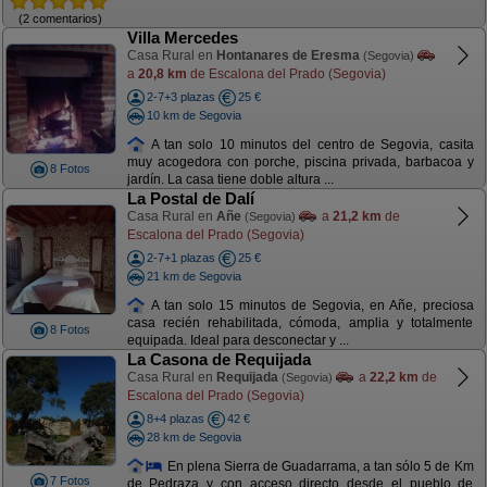
(2 comentarios)
Villa Mercedes
Casa Rural en
Hontanares de Eresma
(Segovia)
a
20,8 km
de Escalona del Prado (Segovia)
2-7+3 plazas
25 €
10 km de Segovia
A tan solo 10 minutos del centro de Segovia, casita
muy acogedora con porche, piscina privada, barbacoa y
8 Fotos
jardín. La casa tiene doble altura ...
La Postal de Dalí
Casa Rural en
Añe
a
21,2 km
de
(Segovia)
Escalona del Prado (Segovia)
2-7+1 plazas
25 €
21 km de Segovia
A tan solo 15 minutos de Segovia, en Añe, preciosa
casa recién rehabilitada, cómoda, amplia y totalmente
8 Fotos
equipada. Ideal para desconectar y ...
La Casona de Requijada
Casa Rural en
Requijada
a
22,2 km
de
(Segovia)
Escalona del Prado (Segovia)
8+4 plazas
42 €
28 km de Segovia
En plena Sierra de Guadarrama, a tan sólo 5 de Km
7 Fotos
de Pedraza y con acceso directo desde el pueblo de