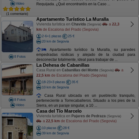
Video
Requijada. ¿Qué encontraréis en la Caso ...
(1 comentario)
Apartamento Turístico La Muralla
Vivienda turística en
Chavida
a
22,3
(Segovia)
km
de Escalona del Prado (Segovia)
2-6+1 plazas
25 €
20 km de Segovia
Apartamento turístico la Muralla, su paredes
empedradas rústicas y alejado de la ciudad para
8 Fotos
desconectar totalmente, ideal para trabajar de ...
La Dehesa de Cabanillas
Casa Rural en
Cabanillas del Monte
a
(Segovia)
22,5 km
de Escalona del Prado (Segovia)
18-23+3 plazas
35 €
10 km de Segovia
Casa Rural ubicada en un pueblecito tranquilo,
8 Fotos
perteneciente a Torrecaballeros. Situado a los pies de la
Video
Sierra, en un paraje singular, a 10 ...
Casa del Tío Marcelo
Vivienda turística en
Pajares de Pedraza
(Segovia)
a
22,5 km
de Escalona del Prado (Segovia)
10 plazas
28 €
39 km de Segovia