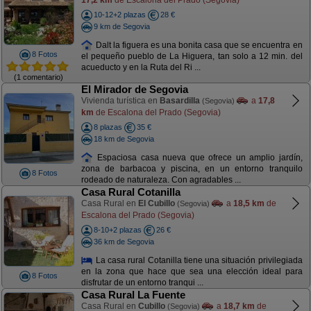
10-12+2 plazas
28 €
9 km de Segovia
Dalt la figuera es una bonita casa que se encuentra en
8 Fotos
el pequeño pueblo de La Higuera, tan solo a 12 min. del
acueducto y en la Ruta del Ri ...
(1 comentario)
El Mirador de Segovia
Vivienda turística en
Basardilla
a
17,8
(Segovia)
km
de Escalona del Prado (Segovia)
8 plazas
35 €
18 km de Segovia
Espaciosa casa nueva que ofrece un amplio jardín,
zona de barbacoa y piscina, en un entorno tranquilo
8 Fotos
rodeado de naturaleza. Con agradables ...
Casa Rural Cotanilla
Casa Rural en
El Cubillo
a
18,5 km
de
(Segovia)
Escalona del Prado (Segovia)
8-10+2 plazas
26 €
36 km de Segovia
La casa rural Cotanilla tiene una situación privilegiada
en la zona que hace que sea una elección ideal para
8 Fotos
disfrutar de un entorno tranqui ...
Casa Rural La Fuente
Casa Rural en
Cubillo
a
18,7 km
de
(Segovia)