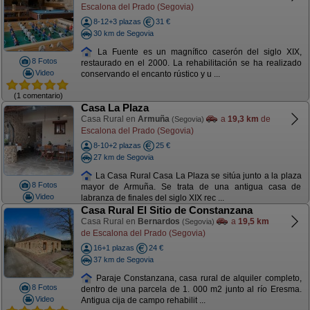
Escalona del Prado (Segovia)
8-12+3 plazas
31 €
30 km de Segovia
La Fuente es un magnífico caserón del siglo XIX,
8 Fotos
restaurado en el 2000. La rehabilitación se ha realizado
Video
conservando el encanto rústico y u ...
(1 comentario)
Casa La Plaza
Casa Rural en
Armuña
a
19,3 km
de
(Segovia)
Escalona del Prado (Segovia)
8-10+2 plazas
25 €
27 km de Segovia
La Casa Rural Casa La Plaza se sitúa junto a la plaza
8 Fotos
mayor de Armuña. Se trata de una antigua casa de
Video
labranza de finales del siglo XIX rec ...
Casa Rural El Sitio de Constanzana
Casa Rural en
Bernardos
a
19,5 km
(Segovia)
de Escalona del Prado (Segovia)
16+1 plazas
24 €
37 km de Segovia
Paraje Constanzana, casa rural de alquiler completo,
8 Fotos
dentro de una parcela de 1. 000 m2 junto al río Eresma.
Video
Antigua cija de campo rehabilit ...