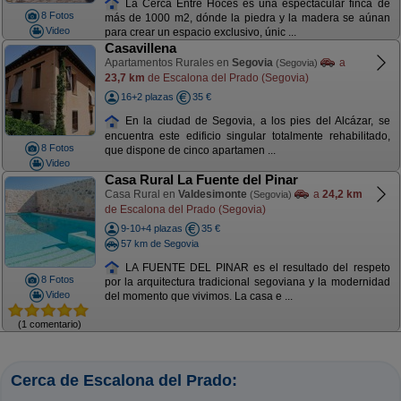
La Cerca Entre Hoces es una espectacular finca de
8 Fotos
más de 1000 m2, dónde la piedra y la madera se aúnan
Video
para crear un espacio exclusivo, únic ...
Casavillena
Apartamentos Rurales en
Segovia
a
(Segovia)
23,7 km
de Escalona del Prado (Segovia)
16+2 plazas
35 €
En la ciudad de Segovia, a los pies del Alcázar, se
encuentra este edificio singular totalmente rehabilitado,
8 Fotos
que dispone de cinco apartamen ...
Video
Casa Rural La Fuente del Pinar
Casa Rural en
Valdesimonte
a
24,2 km
(Segovia)
de Escalona del Prado (Segovia)
9-10+4 plazas
35 €
57 km de Segovia
LA FUENTE DEL PINAR es el resultado del respeto
8 Fotos
por la arquitectura tradicional segoviana y la modernidad
Video
del momento que vivimos. La casa e ...
(1 comentario)
Cerca de Escalona del Prado: