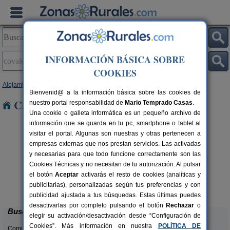
INFORMACIÓN BÁSICA SOBRE
COOKIES
Alojamientos
>
Castilla y León
>
Soria
> Covaleda
Bienvenid@ a la información básica sobre las cookies de
Casas Rurales en Covaleda
nuestro portal responsabilidad de
Mario Temprado Casas
.
Una cookie o galleta informática es un pequeño archivo de
información que se guarda en tu pc, smartphone o tablet al
visitar el portal. Algunas son nuestras y otras pertenecen a
empresas externas que nos prestan servicios. Las activadas
y necesarias para que todo funcione correctamente son las
Cookies Técnicas y no necesitan de tu autorización. Al pulsar
el botón
Aceptar
activarás el resto de cookies (analíticas y
Casa Rural Julito
rs.
8-16 pers.
publicitarias), personalizadas según tus preferencias y con
 €
25 €
Garray (Soria)
desde
publicidad ajustada a tus búsquedas. Estas últimas puedes
desactivarlas por completo pulsando el botón
Rechazar
o
Buscar
elegir su activación/desactivación desde “Configuración de
Cookies”. Más información en nuestra
POLÍTICA DE
Comunidades: