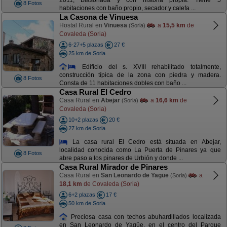
2011, Blasonada y con historia propia. Tiene 5
8 Fotos
habitaciones con baño propio, secador y calefa ...
La Casona de Vinuesa
Hostal Rural en
Vinuesa
a
15,5 km
de
(Soria)
Covaleda (Soria)
6-27+5 plazas
27 €
25 km de Soria
Edificio del s. XVIII rehabilitado totalmente,
construcción típica de la zona con piedra y madera.
8 Fotos
Consta de 11 habitaciones dobles con baño ...
Casa Rural El Cedro
Casa Rural en
Abejar
a
16,6 km
de
(Soria)
Covaleda (Soria)
10+2 plazas
20 €
27 km de Soria
La casa rural El Cedro está situada en Abejar,
localidad conocida como La Puerta de Pinares ya que
8 Fotos
abre paso a los pinares de Urbión y donde ...
Casa Rural Mirador de Pinares
Casa Rural en
San Leonardo de Yagüe
a
(Soria)
18,1 km
de Covaleda (Soria)
6+2 plazas
17 €
50 km de Soria
Preciosa casa con techos abuhardillados localizada
en San Leonardo de Yagüe, en el centro del Parque