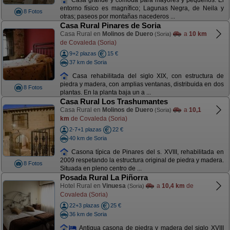
entorno físico es magnífico; Lagunas Negra, de Neila y
8 Fotos
otras; paseos por montañas nacederos ...
Casa Rural Pinares de Soria
Casa Rural en
Molinos de Duero
a
10 km
(Soria)
de Covaleda (Soria)
9+2 plazas
15 €
37 km de Soria
Casa rehabilitada del siglo XIX, con estructura de
piedra y madera, con amplias ventanas, distribuida en dos
8 Fotos
plantas. En la planta baja un a ...
Casa Rural Los Trashumantes
Casa Rural en
Molinos de Duero
a
10,1
(Soria)
km
de Covaleda (Soria)
2-7+1 plazas
22 €
40 km de Soria
Casona típica de Pinares del s. XVIII, rehabilitada en
2009 respetando la estructura original de piedra y madera.
8 Fotos
Situada en pleno centro de ...
Posada Rural La Piñorra
Hotel Rural en
Vinuesa
a
10,4 km
de
(Soria)
Covaleda (Soria)
22+3 plazas
25 €
36 km de Soria
Antigua casona de piedra y madera del siglo XVIII