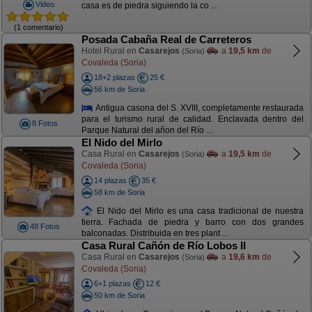
Video
casa es de piedra siguiendo la co ...
(1 comentario)
Posada Cabaña Real de Carreteros
Hotel Rural en
Casarejos
a
19,5 km
de
(Soria)
Covaleda (Soria)
18+2 plazas
25 €
56 km de Soria
Antigua casona del S. XVIII, completamente restaurada
para el turismo rural de calidad. Enclavada dentro del
8 Fotos
Parque Natural del añon del Río ...
El Nido del Mirlo
Casa Rural en
Casarejos
a
19,5 km
de
(Soria)
Covaleda (Soria)
14 plazas
35 €
58 km de Soria
El Nido del Mirlo es una casa tradicional de nuestra
tierra. Fachada de piedra y barro con dos grandes
48 Fotos
balconadas. Distribuida en tres plant ...
Casa Rural Cañón de Río Lobos II
Casa Rural en
Casarejos
a
19,6 km
de
(Soria)
Covaleda (Soria)
6+1 plazas
12 €
50 km de Soria