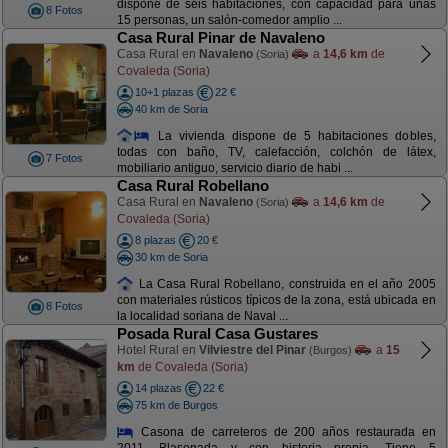
dispone de seis habitaciones, con capacidad para unas
8 Fotos
15 personas, un salón-comedor amplio ...
Casa Rural Pinar de Navaleno
Casa Rural en
Navaleno
a
14,6 km
de
(Soria)
Covaleda (Soria)
10+1 plazas
22 €
40 km de Soria
La vivienda dispone de 5 habitaciones dobles,
todas con baño, TV, calefacción, colchón de látex,
7 Fotos
mobiliario antiguo, servicio diario de habi ...
Casa Rural Robellano
Casa Rural en
Navaleno
a
14,6 km
de
(Soria)
Covaleda (Soria)
8 plazas
20 €
30 km de Soria
La Casa Rural Robellano, construida en el año 2005
con materiales rústicos típicos de la zona, está ubicada en
8 Fotos
la localidad soriana de Naval ...
Posada Rural Casa Gustares
Hotel Rural en
Vilviestre del Pinar
a
15
(Burgos)
km
de Covaleda (Soria)
14 plazas
22 €
75 km de Burgos
Casona de carreteros de 200 años restaurada en