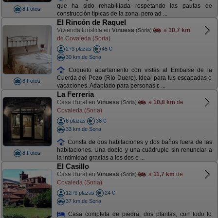
que ha sido rehabilitada respetando las pautas de
8 Fotos
construcción típicas de la zona, pero ad ...
El Rincón de Raquel
Vivienda turística en
Vinuesa
a
10,7 km
(Soria)
de Covaleda (Soria)
2+3 plazas
45 €
30 km de Soria
Coqueto apartamento con vistas al Embalse de la
Cuerda del Pozo (Río Duero). Ideal para tus escapadas o
8 Fotos
vacaciones. Adaptado para personas c ...
La Ferreria
Casa Rural en
Vinuesa
a
10,8 km
de
(Soria)
Covaleda (Soria)
6 plazas
38 €
33 km de Soria
Consta de dos habitaciones y dos baños fuera de las
habitaciones. Una doble y una cuádruple sin renunciar a
8 Fotos
la intimidad gracias a los dos e ...
El Casillo
Casa Rural en
Vinuesa
a
11,7 km
de
(Soria)
Covaleda (Soria)
12+3 plazas
24 €
37 km de Soria
Casa completa de piedra, dos plantas, con todo lo