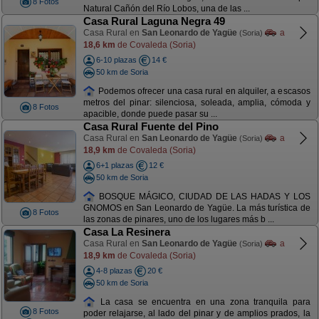
8 Fotos
Natural Cañón del Río Lobos, una de las ...
Casa Rural Laguna Negra 49
Casa Rural en
San Leonardo de Yagüe
a
(Soria)
18,6 km
de Covaleda (Soria)
6-10 plazas
14 €
50 km de Soria
Podemos ofrecer una casa rural en alquiler, a escasos
metros del pinar: silenciosa, soleada, amplia, cómoda y
8 Fotos
apacible, donde puede pasar su ...
Casa Rural Fuente del Pino
Casa Rural en
San Leonardo de Yagüe
a
(Soria)
18,9 km
de Covaleda (Soria)
6+1 plazas
12 €
50 km de Soria
BOSQUE MÁGICO, CIUDAD DE LAS HADAS Y LOS
GNOMOS en San Leonardo de Yagüe. La más turística de
8 Fotos
las zonas de pinares, uno de los lugares más b ...
Casa La Resinera
Casa Rural en
San Leonardo de Yagüe
a
(Soria)
18,9 km
de Covaleda (Soria)
4-8 plazas
20 €
50 km de Soria
La casa se encuentra en una zona tranquila para
8 Fotos
poder relajarse, al lado del pinar y de amplios prados, la