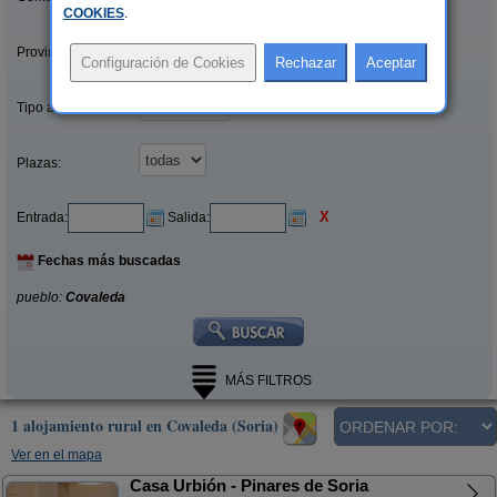
COOKIES
.
Provincias/Islas:
Tipo alquiler:
Plazas:
X
Entrada:
Salida:
Fechas más buscadas
pueblo:
Covaleda
MÁS FILTROS
1 alojamiento rural en Covaleda (Soria)
Ver en el mapa
Casa Urbión - Pinares de Soria