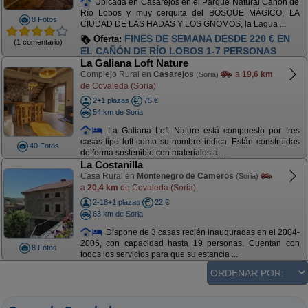
Ubicada en Casarejos en el Parque Natural Cañón de
Río Lobos y muy cerquita del BOSQUE MÁGICO, LA
8 Fotos
CIUDAD DE LAS HADAS Y LOS GNOMOS, la Lagua ...
FINES DE SEMANA DESDE 220 € EN
Oferta:
(1 comentario)
EL CAÑÓN DE RÍO LOBOS 1-7 PERSONAS
La Galiana Loft Nature
Complejo Rural en
Casarejos
a
19,6 km
(Soria)
de Covaleda (Soria)
2+1 plazas
75 €
54 km de Soria
La Galiana Loft Nature está compuesto por tres
casas tipo loft como su nombre indica. Están construidas
40 Fotos
de forma sostenible con materiales a ...
La Costanilla
Casa Rural en
Montenegro de Cameros
(Soria)
a
20,4 km
de Covaleda (Soria)
2-18+1 plazas
22 €
63 km de Soria
Dispone de 3 casas recién inauguradas en el 2004-
2006, con capacidad hasta 19 personas. Cuentan con
8 Fotos
todos los servicios para que su estancia ...