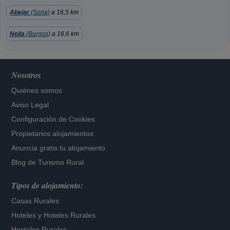
Abejar
(Soria)
a 16,5 km
Neila
(Burgos)
a 16,6 km
Nosotros
Quiénes somos
Aviso Legal
Configuración de Cookies
Propietarios alojamientos
Anuncia gratis tu alojamiento
Blog de Turismo Rural
Tipos de alojamiento:
Casas Rurales
Hoteles
y
Hoteles Rurales
Hostales Rurales