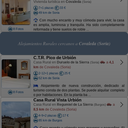
Vivienda turística en
Covaleda
(Soria)
7+1 plazas
33 €
49 km de Soria
Con mucho encanto y muy cómoda para vivir, la casa
es amplia, luminosa y tranquila. Ha sido completamente
8 Fotos
reformada y tiene suelos de roble ...
Alojamientos Rurales cercanos a
Covaleda (Soria)
C.T.R. Pico de Urbión
Casa Rural en
Duruelo de la Sierra
a
4,1
(Soria)
km
de Covaleda (Soria)
2-12+1 plazas
25 €
52 km de Soria
Alojamiento de nueva construcción, dedicado al
turismo consta de dos plantas. Se puede alquilar completo
8 Fotos
o por habitaciones. En la planta ba ...
Casa Rural Vista Urbión
Casa Rural en
Regumiel de La Sierra
a
(Burgos)
8,5 km
de Covaleda (Soria)
4-9+2 plazas
17 €
85 km de Burgos
Casa grande y cómoda para mayores y pequeños. El