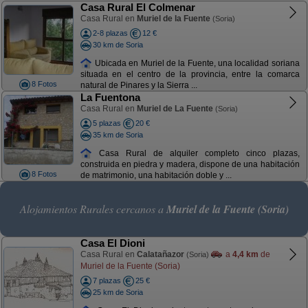
Casa Rural El Colmenar
Casa Rural en
Muriel de la Fuente
(Soria)
2-8 plazas
12 €
30 km de Soria
Ubicada en Muriel de la Fuente, una localidad soriana
situada en el centro de la provincia, entre la comarca
8 Fotos
natural de Pinares y la Sierra ...
La Fuentona
Casa Rural en
Muriel de La Fuente
(Soria)
5 plazas
20 €
35 km de Soria
Casa Rural de alquiler completo cinco plazas,
construida en piedra y madera, dispone de una habitación
8 Fotos
de matrimonio, una habitación doble y ...
Alojamientos Rurales cercanos a
Muriel de la Fuente (Soria)
Casa El Dioni
Casa Rural en
Calatañazor
a
4,4 km
de
(Soria)
Muriel de la Fuente (Soria)
7 plazas
25 €
25 km de Soria