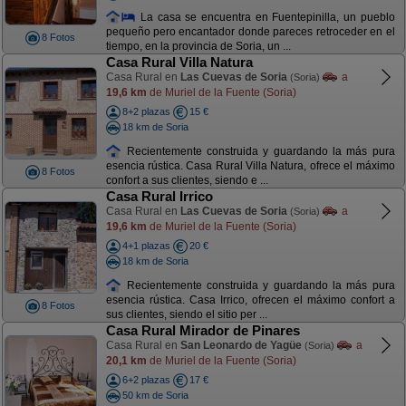
La casa se encuentra en Fuentepinilla, un pueblo
pequeño pero encantador donde pareces retroceder en el
8 Fotos
tiempo, en la provincia de Soria, un ...
Casa Rural Villa Natura
Casa Rural en
Las Cuevas de Soria
a
(Soria)
19,6 km
de Muriel de la Fuente (Soria)
8+2 plazas
15 €
18 km de Soria
Recientemente construida y guardando la más pura
esencia rústica. Casa Rural Villa Natura, ofrece el máximo
8 Fotos
confort a sus clientes, siendo e ...
Casa Rural Irrico
Casa Rural en
Las Cuevas de Soria
a
(Soria)
19,6 km
de Muriel de la Fuente (Soria)
4+1 plazas
20 €
18 km de Soria
Recientemente construida y guardando la más pura
esencia rústica. Casa Irrico, ofrecen el máximo confort a
8 Fotos
sus clientes, siendo el sitio per ...
Casa Rural Mirador de Pinares
Casa Rural en
San Leonardo de Yagüe
a
(Soria)
20,1 km
de Muriel de la Fuente (Soria)
6+2 plazas
17 €
50 km de Soria