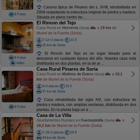
Casona típica de Pinares del s. XVIII, rehabilitada en
2009 respetando la estructura original de piedra y madera.
8 Fotos
Situada en pleno centro de ...
El Rincon del Tejo
Casa Rural en
Herreros
a
19 km
de
(Soria)
Muriel de la Fuente (Soria)
2-12+2 plazas
21 €
20 km de Soria
El Rincón del Tejo es un lugar ideado para el
8 Fotos
descanso en cualquier época del año. Nuestra casa esta
Video
distribuida en dos plantas, en la de ar ...
Casa Rural Pinares de Soria
Casa Rural en
Molinos de Duero
a
19,1
(Soria)
km
de Muriel de la Fuente (Soria)
9+2 plazas
15 €
37 km de Soria
Casa rehabilitada del siglo XIX, con estructura de
piedra y madera, con amplias ventanas, distribuida en dos
8 Fotos
plantas. En la planta baja un a ...
Casa de La Villa
Apartamentos Rurales en
Fuentepinilla
a
(Soria)
19,2 km
de Muriel de la Fuente (Soria)
2-16+2 plazas
20 €
34 km de Soria