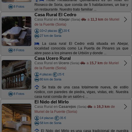
Rioseco de Soria, que consta de 5 habitaciones, un bar y
8 Fotos
un restaurante. Nuestro trato familiar ...
Casa Rural El Cedro
Casa Rural en
Abejar
a
11,3 km
de Muriel
(Soria)
de la Fuente (Soria)
10+2 plazas
20 €
27 km de Soria
La casa rural El Cedro está situada en Abejar,
localidad conocida como La Puerta de Pinares ya que
8 Fotos
abre paso a los pinares de Urbión y donde ...
Casa Ucero Rural
Casa Rural en
Ucero
a
15,7 km
de Muriel
(Soria)
de la Fuente (Soria)
4 plazas
25 €
80 km de Soria
Se trata de una casa totalmente nueva, de estilo
rústico, con paredes de piedra, vigas, vistas, etc. Nuestra
8 Fotos
casa rural consta de un salón-c ...
El Nido del Mirlo
Casa Rural en
Casarejos
a
16,3 km
de
(Soria)
Muriel de la Fuente (Soria)
14 plazas
35 €
58 km de Soria
El Nido del Mirlo es una casa tradicional de nuestra