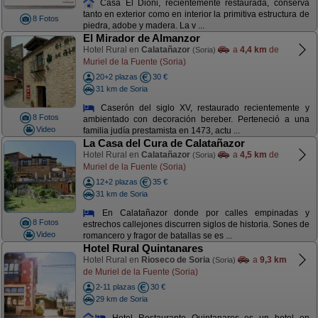
Casa El Dioni, recientemente restaurada, conserva
tanto en exterior como en interior la primitiva estructura de
8 Fotos
piedra, adobe y madera. La v ...
El Mirador de Almanzor
Hotel Rural en
Calatañazor
a
4,4 km
de
(Soria)
Muriel de la Fuente (Soria)
20+2 plazas
30 €
31 km de Soria
Caserón del siglo XV, restaurado recientemente y
8 Fotos
ambientado con decoración bereber. Perteneció a una
Video
familia judía prestamista en 1473, actu ...
La Casa del Cura de Calatañazor
Hotel Rural en
Calatañazor
a
4,5 km
de
(Soria)
Muriel de la Fuente (Soria)
12+2 plazas
35 €
31 km de Soria
En Calatañazor donde por calles empinadas y
8 Fotos
estrechos callejones discurren siglos de historia. Sones de
Video
romancero y fragor de batallas se es ...
Hotel Rural Quintanares
Hotel Rural en
Rioseco de Soria
a
9,3 km
(Soria)
de Muriel de la Fuente (Soria)
2-11 plazas
30 €
29 km de Soria
Hotel Restaurante Quintanares es un hotel en