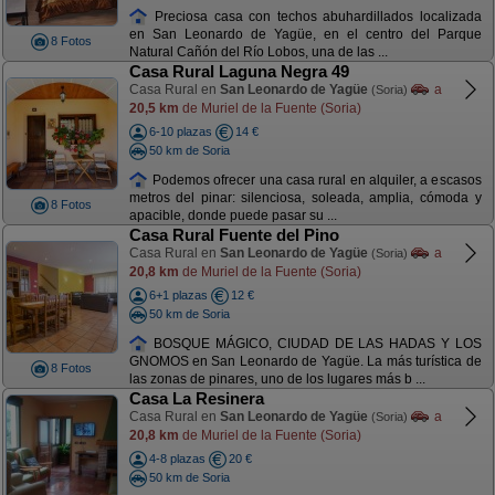
Preciosa casa con techos abuhardillados localizada
en San Leonardo de Yagüe, en el centro del Parque
8 Fotos
Natural Cañón del Río Lobos, una de las ...
Casa Rural Laguna Negra 49
Casa Rural en
San Leonardo de Yagüe
a
(Soria)
20,5 km
de Muriel de la Fuente (Soria)
6-10 plazas
14 €
50 km de Soria
Podemos ofrecer una casa rural en alquiler, a escasos
metros del pinar: silenciosa, soleada, amplia, cómoda y
8 Fotos
apacible, donde puede pasar su ...
Casa Rural Fuente del Pino
Casa Rural en
San Leonardo de Yagüe
a
(Soria)
20,8 km
de Muriel de la Fuente (Soria)
6+1 plazas
12 €
50 km de Soria
BOSQUE MÁGICO, CIUDAD DE LAS HADAS Y LOS
GNOMOS en San Leonardo de Yagüe. La más turística de
8 Fotos
las zonas de pinares, uno de los lugares más b ...
Casa La Resinera
Casa Rural en
San Leonardo de Yagüe
a
(Soria)
20,8 km
de Muriel de la Fuente (Soria)
4-8 plazas
20 €
50 km de Soria