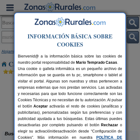
INFORMACIÓN BÁSICA SOBRE
COOKIES
Alojamientos
>
Castilla y León
>
Soria
> Muriel de la Fuente
Bienvenid@ a la información básica sobre las cookies de
Casas Rurales en Muriel de la Fuente
nuestro portal responsabilidad de
Mario Temprado Casas
.
Una cookie o galleta informática es un pequeño archivo de
información que se guarda en tu pc, smartphone o tablet al
visitar el portal. Algunas son nuestras y otras pertenecen a
empresas externas que nos prestan servicios. Las activadas
y necesarias para que todo funcione correctamente son las
Cookies Técnicas y no necesitan de tu autorización. Al pulsar
el botón
Aceptar
activarás el resto de cookies (analíticas y
publicitarias), personalizadas según tus preferencias y con
La Galiana Loft Nature
rs.
2+1 pers.
 €
75 €
publicidad ajustada a tus búsquedas. Estas últimas puedes
Casarejos (Soria)
desde
desactivarlas por completo pulsando el botón
Rechazar
o
elegir su activación/desactivación desde “Configuración de
Buscar
Cookies”. Más información en nuestra
POLÍTICA DE