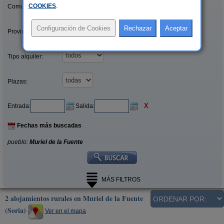
COOKIES
.
Comunidades:
Provincias/Islas:
Tipo alquiler:
Plazas:
X
Entrada:
Salida:
Fechas más buscadas
pueblo:
Muriel de la Fuente
MÁS FILTROS
2 alojamientos rurales en Muriel de la Fuente
(Soria)
Ver en el mapa