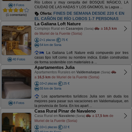
Río Lobos y muy cerquita del BOSQUE MÁGICO, LA
8 Fotos
CIUDAD DE LAS HADAS Y LOS GNOMOS, la Lagua ...
FINES DE SEMANA DESDE 220 € EN
Oferta:
(1 comentario)
EL CAÑÓN DE RÍO LOBOS 1-7 PERSONAS
La Galiana Loft Nature
Complejo Rural en
Casarejos
a
16,5 km
(Soria)
de Muriel de la Fuente (Soria)
2+1 plazas
75 €
54 km de Soria
La Galiana Loft Nature está compuesto por tres
casas tipo loft como su nombre indica. Están construidas
40 Fotos
de forma sostenible con materiales a ...
Apartamentos Julia
Apartamentos Rurales en
Valdemaluque
(Soria)
a
16,5 km
de Muriel de la Fuente (Soria)
10+2 plazas
25 €
55 km de Soria
Los apartamentos turísticos Julia son sin duda los
mejores para pasar sus vacaciones en Valdemaluque, en
8 Fotos
la provincia de Soria. En los apart ...
Casa Rural Pinar de Navaleno
Casa Rural en
Navaleno
a
17,5 km
de
(Soria)
Muriel de la Fuente (Soria)
10+1 plazas
22 €
40 km de Soria