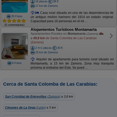
16 plazas
38 €
17 km de Zamora
Casa rural situada en una de las dependencias de
35 Fotos
un antiguo molino harinero del 1914 en estado original.
Capacidad para 16 personas en el mi ...
(5 comentarios)
Alojamientos Turísticos Montamarta
Apartamentos Rurales en
Montamarta
(Zamora)
a
49,9 km
de Santa Colomba de Las Carabias
(Zamora)
2-4+1 plazas
30 €
15 km de Zamora
Alquiler de apartamento para turismo rural situado en
8 Fotos
Montamarta, a 15 km de Zamora. Zona muy tranquila
próxima al embalse del Esla. Se pued ...
Cerca de Santa Colomba de Las Carabias:
San Cristóbal de Entreviñas
(Zamora)
a 3,8 km
Cimanes de La Vega
(León)
a 5 km