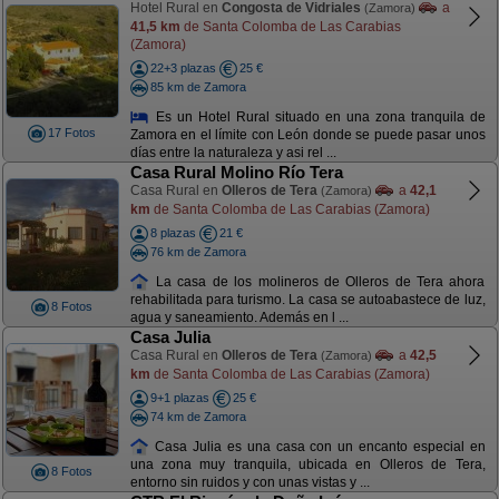
Hotel Rural en
Congosta de Vidriales
a
(Zamora)
41,5 km
de Santa Colomba de Las Carabias
(Zamora)
22+3 plazas
25 €
85 km de Zamora
Es un Hotel Rural situado en una zona tranquila de
17 Fotos
Zamora en el límite con León donde se puede pasar unos
días entre la naturaleza y asi rel ...
Casa Rural Molino Río Tera
Casa Rural en
Olleros de Tera
a
42,1
(Zamora)
km
de Santa Colomba de Las Carabias (Zamora)
8 plazas
21 €
76 km de Zamora
La casa de los molineros de Olleros de Tera ahora
rehabilitada para turismo. La casa se autoabastece de luz,
8 Fotos
agua y saneamiento. Además en l ...
Casa Julia
Casa Rural en
Olleros de Tera
a
42,5
(Zamora)
km
de Santa Colomba de Las Carabias (Zamora)
9+1 plazas
25 €
74 km de Zamora
Casa Julia es una casa con un encanto especial en
una zona muy tranquila, ubicada en Olleros de Tera,
8 Fotos
entorno sin ruidos y con unas vistas y ...