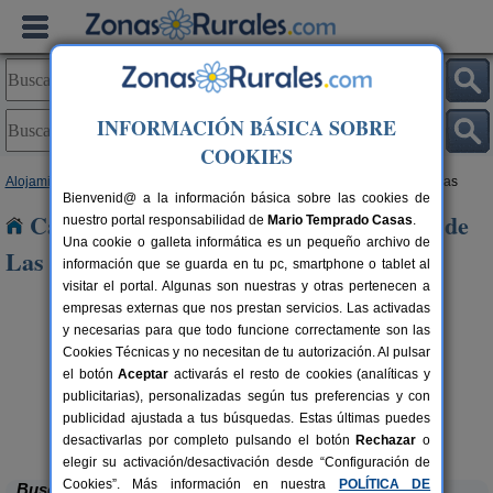
INFORMACIÓN BÁSICA SOBRE
COOKIES
Alojamientos
>
Castilla y León
>
Zamora
> Santa Colomba de Las Carabias
Bienvenid@ a la información básica sobre las cookies de
Casas Rurales cerca de Santa Colomba de
nuestro portal responsabilidad de
Mario Temprado Casas
.
Una cookie o galleta informática es un pequeño archivo de
Las Carabias
información que se guarda en tu pc, smartphone o tablet al
visitar el portal. Algunas son nuestras y otras pertenecen a
empresas externas que nos prestan servicios. Las activadas
y necesarias para que todo funcione correctamente son las
Cookies Técnicas y no necesitan de tu autorización. Al pulsar
el botón
Aceptar
activarás el resto de cookies (analíticas y
publicitarias), personalizadas según tus preferencias y con
publicidad ajustada a tus búsquedas. Estas últimas puedes
La Venta de los Arribes
rs.
42+1 pers.
 €
25 €
Formariz de Sayago (Zamora)
desde
desactivarlas por completo pulsando el botón
Rechazar
o
elegir su activación/desactivación desde “Configuración de
Cookies”. Más información en nuestra
POLÍTICA DE
Buscar