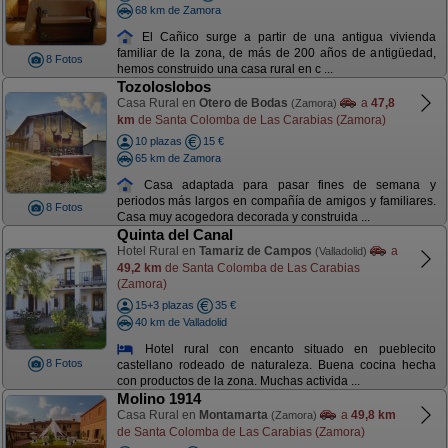
68 km de Zamora
El Cañico surge a partir de una antigua vivienda
familiar de la zona, de más de 200 años de antigüedad,
8 Fotos
hemos construido una casa rural en c ...
Tozoloslobos
Casa Rural en
Otero de Bodas
a
47,8
(Zamora)
km
de Santa Colomba de Las Carabias (Zamora)
10 plazas
15 €
65 km de Zamora
Casa adaptada para pasar fines de semana y
periodos más largos en compañía de amigos y familiares.
8 Fotos
Casa muy acogedora decorada y construida ...
Quinta del Canal
Hotel Rural en
Tamariz de Campos
a
(Valladolid)
49,2 km
de Santa Colomba de Las Carabias
(Zamora)
15+3 plazas
35 €
40 km de Valladolid
Hotel rural con encanto situado en pueblecito
8 Fotos
castellano rodeado de naturaleza. Buena cocina hecha
con productos de la zona. Muchas activida ...
Molino 1914
Casa Rural en
Montamarta
a
49,8 km
(Zamora)
de Santa Colomba de Las Carabias (Zamora)