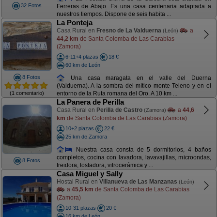
32 Fotos
Ferreras de Abajo. Es una casa centenaria adaptada a
nuestros tiempos. Dispone de seis habita ...
La Ponteja
Casa Rural en
Fresno de La Valduerna
a
(León)
44,2 km
de Santa Colomba de Las Carabias
(Zamora)
6-11+4 plazas
18 €
60 km de León
8 Fotos
Una casa maragata en el valle del Duerna
(Valduerna). A la sombra del mítico monte Teleno y en el
(1 comentario)
entorno de la Ruta romana del Oro. A 10 km ...
La Panera de Perilla
Casa Rural en
Perilla de Castro
a
44,6
(Zamora)
km
de Santa Colomba de Las Carabias (Zamora)
10+2 plazas
22 €
25 km de Zamora
Nuestra casa consta de 5 dormitorios, 4 baños
completos, cocina con lavadora, lavavajillas, microondas,
8 Fotos
freidora, tostadora, vitrocerámica y ...
Casa Miguel y Sally
Hostal Rural en
Villanueva de Las Manzanas
(León)
a
45,5 km
de Santa Colomba de Las Carabias
(Zamora)
10-31 plazas
20 €
16 km de León