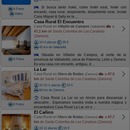
Si busca tanto hotel, como hotel rural, hotel con
8 Fotos
encanto, casa rural, alojamiento, alojamiento rural, hostal
Video
Casa Miguel & Sally es la ...
Casa Rural El Encuentro
Casa Rural en
Villalón de Campos
a
(Valladolid)
47,1 km
de Santa Colomba de Las Carabias
(Zamora)
10+2 plazas
35 €
45 km de Valladolid
Situada en Villalón de Campos, al norte de la
8 Fotos
provincia de Valladolid, cerca de Palencia, León y Zamora.
Es una casa con encanto, antigua, d ...
La Lar
Casa Rural en
Otero de Bodas
a
47,5
(Zamora)
km
de Santa Colomba de Las Carabias (Zamora)
10-11+1 plazas
15 €
68 km de Zamora
Casa Rural La Lar es un rincón para descansar y
descubrir... Esperamos vuestra visita a nuestra mágica y
8 Fotos
encantadora Casa Rural La Lar, en e ...
El Cañico
Casa Rural en
Otero de Bodas
a
47,7
(Zamora)
km
de Santa Colomba de Las Carabias (Zamora)
10-11 plazas
15 €