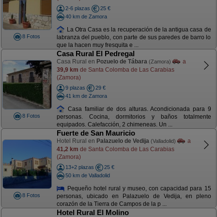
2-6 plazas
25 €
40 km de Zamora
La Otra Casa es la recuperación de la antigua casa de
8 Fotos
labranza del pueblo, con parte de sus paredes de barro lo
que la hacen muy fresquita e ...
Casa Rural El Pedregal
Casa Rural en
Pozuelo de Tábara
a
(Zamora)
39,9 km
de Santa Colomba de Las Carabias
(Zamora)
9 plazas
29 €
41 km de Zamora
Casa familiar de dos alturas. Acondicionada para 9
8 Fotos
personas. Cocina, dormitorios y baños totalmente
equipados. Calefacción, 2 chimeneas. Un ...
Fuerte de San Mauricio
Hotel Rural en
Palazuelo de Vedija
a
(Valladolid)
41,2 km
de Santa Colomba de Las Carabias
(Zamora)
13+2 plazas
25 €
50 km de Valladolid
Pequeño hotel rural y museo, con capacidad para 15
8 Fotos
personas, ubicado en Palazuelo de Vedija, en pleno
corazón de la Tierra de Campos de la p ...
Hotel Rural El Molino