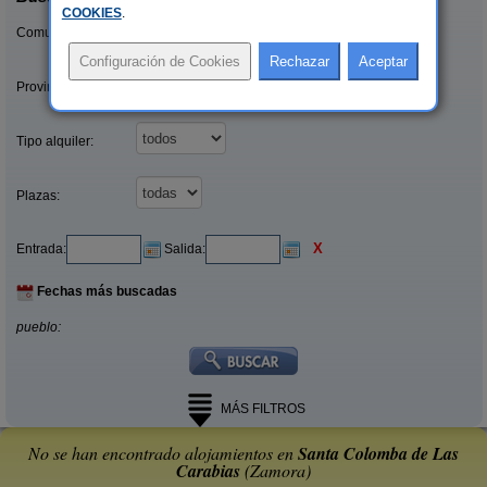
COOKIES
.
Comunidades:
Provincias/Islas:
Tipo alquiler:
Plazas:
X
Entrada:
Salida:
Fechas más buscadas
pueblo:
MÁS FILTROS
No se han encontrado alojamientos en
Santa Colomba de Las
Carabias
(Zamora)