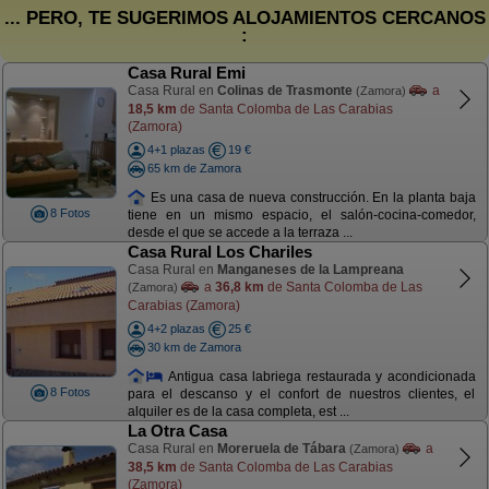
... PERO, TE SUGERIMOS ALOJAMIENTOS CERCANOS
:
Casa Rural Emi
Casa Rural en
Colinas de Trasmonte
a
(Zamora)
18,5 km
de Santa Colomba de Las Carabias
(Zamora)
4+1 plazas
19 €
65 km de Zamora
Es una casa de nueva construcción. En la planta baja
8 Fotos
tiene en un mismo espacio, el salón-cocina-comedor,
desde el que se accede a la terraza ...
Casa Rural Los Chariles
Casa Rural en
Manganeses de la Lampreana
a
36,8 km
de Santa Colomba de Las
(Zamora)
Carabias (Zamora)
4+2 plazas
25 €
30 km de Zamora
Antigua casa labriega restaurada y acondicionada
8 Fotos
para el descanso y el confort de nuestros clientes, el
alquiler es de la casa completa, est ...
La Otra Casa
Casa Rural en
Moreruela de Tábara
a
(Zamora)
38,5 km
de Santa Colomba de Las Carabias
(Zamora)