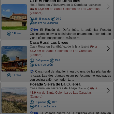
CTR El Rincón de Doña Inés
Hotel Rural en
Villanueva de la Condesa
(Valladolid)
a
42,9 km
de Santa Colomba de Las Carabias
(Zamora)
28-35 plazas
26 €
84 km de Valladolid
El Rincón de Doña Inés, la auténtica Posada
8 Fotos
Castellana, le invita a disfrutar de un ambiente confortable
y una cálida hospitalidad. Más de m ...
Casa Rural Las Urces
Casa Rural en
Santibáñez de la Isla
a
(León)
43,2 km
de Santa Colomba de Las Carabias
(Zamora)
10+6 plazas
15 €
40 km de León
Casa rural de alquiler íntegro o una de las plantas de
8 Fotos
la casa. Las dos plantas están perfectamente equipadas
con cocina-salón-comedor, tv, ...
Posada Sierra de La Culebra
Casa Rural en
Ferreras de Abajo
a
(Zamora)
43,9 km
de Santa Colomba de Las Carabias
(Zamora)
16 plazas
40 €
60 km de Zamora
La Posada Sierra de la Culebra está situada en