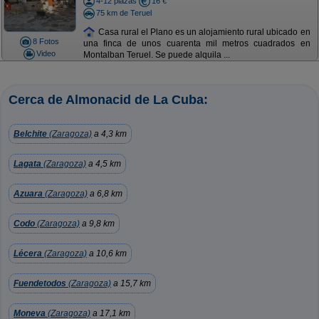
4-12 plazas
16 €
75 km de Teruel
Casa rural el Plano es un alojamiento rural ubicado en
8 Fotos
una finca de unos cuarenta mil metros cuadrados en
Video
Montalban Teruel. Se puede alquila ...
Cerca de Almonacid de La Cuba:
Belchite
(Zaragoza)
a 4,3 km
Lagata
(Zaragoza)
a 4,5 km
Azuara
(Zaragoza)
a 6,8 km
Codo
(Zaragoza)
a 9,8 km
Lécera
(Zaragoza)
a 10,6 km
Fuendetodos
(Zaragoza)
a 15,7 km
Moneva
(Zaragoza)
a 17,1 km