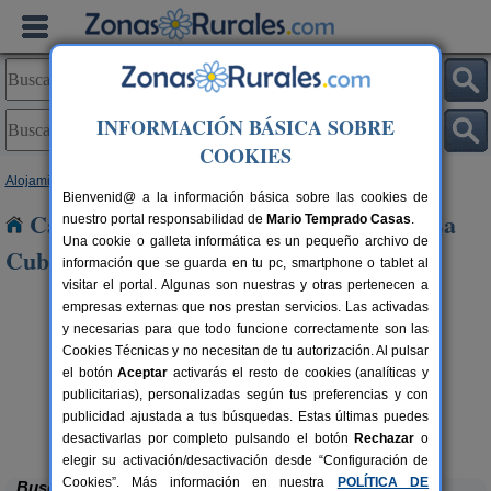
INFORMACIÓN BÁSICA SOBRE
COOKIES
Alojamientos
>
Aragón
>
Zaragoza
> Almonacid de La Cuba
Bienvenid@ a la información básica sobre las cookies de
Casas Rurales cerca de Almonacid de La
nuestro portal responsabilidad de
Mario Temprado Casas
.
Una cookie o galleta informática es un pequeño archivo de
Cuba
información que se guarda en tu pc, smartphone o tablet al
visitar el portal. Algunas son nuestras y otras pertenecen a
empresas externas que nos prestan servicios. Las activadas
y necesarias para que todo funcione correctamente son las
Cookies Técnicas y no necesitan de tu autorización. Al pulsar
el botón
Aceptar
activarás el resto de cookies (analíticas y
publicitarias), personalizadas según tus preferencias y con
publicidad ajustada a tus búsquedas. Estas últimas puedes
Casa Rural Cuenta La Leyenda
rs.
6+4 pers.
 €
35 €
Bulbuente (Zaragoza)
desde
desactivarlas por completo pulsando el botón
Rechazar
o
elegir su activación/desactivación desde “Configuración de
Cookies”. Más información en nuestra
POLÍTICA DE
Buscar