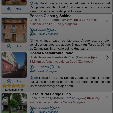
Hotel con encanto, situado en la Comarca del
Campo de Belchite. Hotel Rural situado en la provincia de
8 Fotos
Zaragoza, muy cerca del pueblo viejo ...
Posada Cierzo y Sabina
Casa Rural en
Tosos
a
23,7 km
de
(Zaragoza)
Almonacid de La Cuba (Zaragoza)
23 plazas
25 €
50 km de Zaragoza
Antigua casa de labranza Aragonesa de bio-
construcción: piedra y adobe. Situada en Tosos (a 50 Km
8 Fotos
de Zaragoza). En el valle del río Huerva. ...
Hostal Restaurante Patio
Hostal Rural en
Fuentes de Ebro
a
(Zaragoza)
28,9 km
de Almonacid de La Cuba (Zaragoza)
42+8 plazas
18 €
26 km de Zaragoza
Hostal rural a 26 Km. de zaragoza, conectado por
8 Fotos
autovia, situado en la parte alta del pueblo colindante con
las zonas verdes y parajes natu ...
(1 comentario)
Casa Rural Paraje Luco
Casa Rural en
Quinto de Ebro
a
29,1
(Zaragoza)
km
de Almonacid de La Cuba (Zaragoza)
14+2 plazas
27 €
40 km de Zaragoza