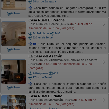
38 km de Zaragoza
Casa rural situada en Longares (Zaragoza), a 38 km
de la capital aragonesa, cercana a la sierra de Algairén y a
8 Fotos
sus respectivas bodegas viti ...
Casa Rural El Perche
Casa Rural en
Alcaine
a
36,9 km
de
(Teruel)
Almonacid de La Cuba (Zaragoza)
2-12+2 plazas
24 €
110 km de Teruel
Casa Rural en el pequeño pueblo de Alcaine,
colgado entre los riscos y rodeado del río Martín y el
8 Fotos
Hocino, con calles sin tráfico y con pase ...
La Casa del Azafrán
Casa Rural en
Villanueva del Rebollar de La Sierra
a
46,7 km
de Almonacid de La Cuba
(Teruel)
(Zaragoza)
2-8+4 plazas
45 €
97 km de Teruel
Casa con 4 espigas y categoría superior, un rincón
8 Fotos
para reencontrarse, ideal para nuestra tradicional cita
familiar o de amigos. Nos encontr ...
Casa Rural El Plano
Casa Rural en
Montalbán
a
49,5 km
de
(Teruel)
Almonacid de La Cuba (Zaragoza)