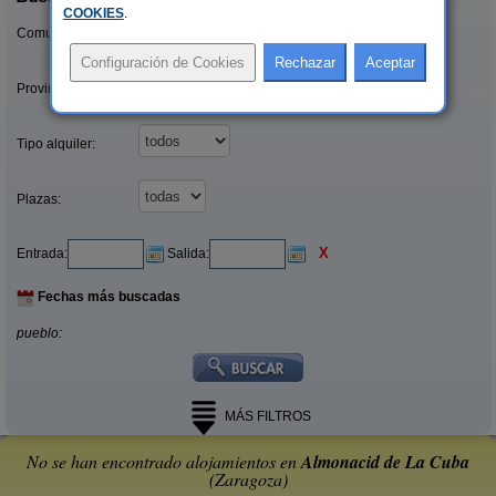
COOKIES
.
Comunidades:
Provincias/Islas:
Tipo alquiler:
Plazas:
X
Entrada:
Salida:
Fechas más buscadas
pueblo:
MÁS FILTROS
No se han encontrado alojamientos en
Almonacid de La Cuba
(Zaragoza)