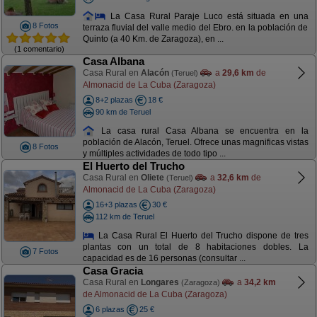
La Casa Rural Paraje Luco está situada en una
8 Fotos
terraza fluvial del valle medio del Ebro. en la población de
Quinto (a 40 Km. de Zaragoza), en ...
(1 comentario)
Casa Albana
Casa Rural en
Alacón
a
29,6 km
de
(Teruel)
Almonacid de La Cuba (Zaragoza)
8+2 plazas
18 €
90 km de Teruel
La casa rural Casa Albana se encuentra en la
población de Alacón, Teruel. Ofrece unas magnificas vistas
8 Fotos
y múltiples actividades de todo tipo ...
El Huerto del Trucho
Casa Rural en
Oliete
a
32,6 km
de
(Teruel)
Almonacid de La Cuba (Zaragoza)
16+3 plazas
30 €
112 km de Teruel
La Casa Rural El Huerto del Trucho dispone de tres
plantas con un total de 8 habitaciones dobles. La
7 Fotos
capacidad es de 16 personas (consultar ...
Casa Gracia
Casa Rural en
Longares
a
34,2 km
(Zaragoza)
de Almonacid de La Cuba (Zaragoza)
6 plazas
25 €