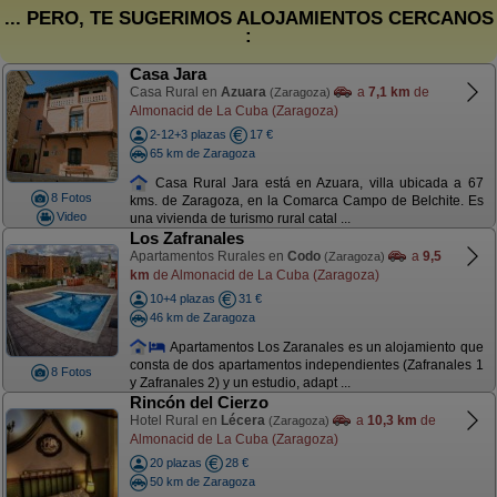
... PERO, TE SUGERIMOS ALOJAMIENTOS CERCANOS
:
Casa Jara
Casa Rural en
Azuara
a
7,1 km
de
(Zaragoza)
Almonacid de La Cuba (Zaragoza)
2-12+3 plazas
17 €
65 km de Zaragoza
Casa Rural Jara está en Azuara, villa ubicada a 67
8 Fotos
kms. de Zaragoza, en la Comarca Campo de Belchite. Es
Video
una vivienda de turismo rural catal ...
Los Zafranales
Apartamentos Rurales en
Codo
a
9,5
(Zaragoza)
km
de Almonacid de La Cuba (Zaragoza)
10+4 plazas
31 €
46 km de Zaragoza
Apartamentos Los Zaranales es un alojamiento que
consta de dos apartamentos independientes (Zafranales 1
8 Fotos
y Zafranales 2) y un estudio, adapt ...
Rincón del Cierzo
Hotel Rural en
Lécera
a
10,3 km
de
(Zaragoza)
Almonacid de La Cuba (Zaragoza)
20 plazas
28 €
50 km de Zaragoza