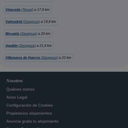
Vinaceite
(Teruel)
a 17,9 km
Valmadrid
(Zaragoza)
a 19,8 km
Moyuela
(Zaragoza)
a 20 km
Aguilón
(Zaragoza)
a 21,4 km
Villanueva de Huerva
(Zaragoza)
a 22 km
Nosotros
Quiénes somos
Aviso Legal
Configuración de Cookies
Propietarios alojamientos
Anuncia gratis tu alojamiento