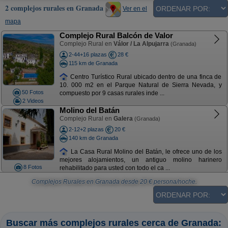
2 complejos rurales en Granada
Ver en el
mapa
Complejo Rural Balcón de Valor
Complejo Rural en
Válor / La Alpujarra
(Granada)
2-44+16 plazas
28 €
115 km de Granada
Centro Turístico Rural ubicado dentro de una finca de
10. 000 m2 en el Parque Natural de Sierra Nevada, y
50 Fotos
compuesto por 9 casas rurales inde ...
2 Videos
Molino del Batán
Complejo Rural en
Galera
(Granada)
2-12+2 plazas
20 €
140 km de Granada
La Casa Rural Molino del Batán, le ofrece uno de los
mejores alojamientos, un antiguo molino harinero
8 Fotos
rehabilitado para usted con todo el ca ...
Complejos Rurales en Granada
desde
20
€ persona/noche.
Buscar más complejos rurales cerca de Granada: