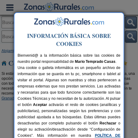
INFORMACIÓN BÁSICA SOBRE
COOKIES
Alojamientos
>
Complejos Rurales
>
Andalucía
> Granada
Bienvenid@ a la información básica sobre las cookies de
Complejos Rurales en Granada
nuestro portal responsabilidad de
Mario Temprado Casas
.
Una cookie o galleta informática es un pequeño archivo de
Si estás pensando en realizar una escapada de turismo rural en toda regla, una
información que se guarda en tu pc, smartphone o tablet al
opción a tener muy en cuenta son los
complejos rurales en Granada
. Zonas
visitar el portal. Algunas son nuestras y otras pertenecen a
con todos los servicios, bien comunicadas y con todas las comodidades que
empresas externas que nos prestan servicios. Las activadas
necesitas para que tu experiencia rural sea positiva y satisfactoria. También te
y necesarias para que todo funcione correctamente son las
recomendamos buscar en nuestra selección de
Apartamentos Rurales en
Granada
.
Cookies Técnicas y no necesitan de tu autorización. Al pulsar
el botón
Aceptar
activarás el resto de cookies (analíticas y
publicitarias), personalizadas según tus preferencias y con
publicidad ajustada a tus búsquedas. Estas últimas puedes
desactivarlas por completo pulsando el botón
Rechazar
o
elegir su activación/desactivación desde “Configuración de
Cookies”. Más información en nuestra
POLÍTICA DE