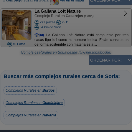
Ver en el mapa
La Galiana Loft Nature
Complejo Rural en
Casarejos
(Soria)
2+1 plazas
75 €
54 km de Soria
La Galiana Loft Nature está compuesto por tres
casas tipo loft como su nombre indica. Están construidas
40 Fotos
de forma sostenible con materiales a ...
Complejos Rurales en Soria
desde
75
€ persona/noche.
Buscar más complejos rurales cerca de Soria:
Complejos Rurales en
Burgos
Complejos Rurales en
Guadalajara
Complejos Rurales en
Navarra