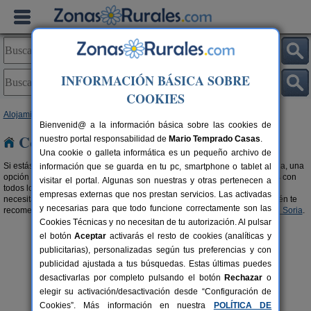
INFORMACIÓN BÁSICA SOBRE
COOKIES
Alojamientos
>
Complejos Rurales
>
Castilla y León
> Soria
Bienvenid@ a la información básica sobre las cookies de
Complejos Rurales en Soria
nuestro portal responsabilidad de
Mario Temprado Casas
.
Una cookie o galleta informática es un pequeño archivo de
Si estás pensando en realizar una escapada de turismo rural en toda regla, una
información que se guarda en tu pc, smartphone o tablet al
opción a tener muy en cuenta son los
complejos rurales en Soria
. Zonas con
visitar el portal. Algunas son nuestras y otras pertenecen a
todos los servicios, bien comunicadas y con todas las comodidades que
empresas externas que nos prestan servicios. Las activadas
necesitas para que tu experiencia rural sea positiva y satisfactoria. También te
y necesarias para que todo funcione correctamente son las
recomendamos buscar en nuestra selección de
Apartamentos Rurales en Soria
.
Cookies Técnicas y no necesitan de tu autorización. Al pulsar
el botón
Aceptar
activarás el resto de cookies (analíticas y
publicitarias), personalizadas según tus preferencias y con
publicidad ajustada a tus búsquedas. Estas últimas puedes
desactivarlas por completo pulsando el botón
Rechazar
o
elegir su activación/desactivación desde “Configuración de
El Nido del Mirlo
rs.
14 pers.
Cookies”. Más información en nuestra
POLÍTICA DE