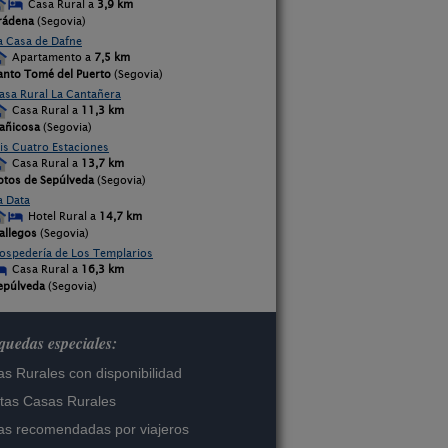
Casa Rural a
3,9 km
rádena
(Segovia)
a Casa de Dafne
Apartamento a
7,5 km
anto Tomé del Puerto
(Segovia)
asa Rural La Cantañera
Casa Rural a
11,3 km
añicosa
(Segovia)
is Cuatro Estaciones
Casa Rural a
13,7 km
otos de Sepúlveda
(Segovia)
a Data
Hotel Rural a
14,7 km
allegos
(Segovia)
ospedería de Los Templarios
Casa Rural a
16,3 km
epúlveda
(Segovia)
uedas especiales:
s Rurales con disponibilidad
tas Casas Rurales
s recomendadas por viajeros