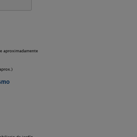
che aproximadamente
aprox.)
ismo