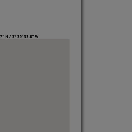
7'' N / 3º 39' 33.8'' W