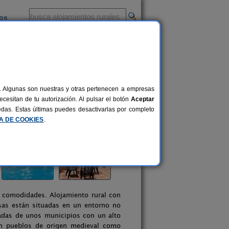
ios
-
al. Algunas son nuestras y otras pertenecen a empresas
cesitan de tu autorización. Al pulsar el botón
Aceptar
uedas. Estas últimas puedes desactivarlas por completo
CA DE COOKIES
.
as comodidades. Alojamiento rural con
asas están situadas en un entorno no
eadas de unos municipios con un alto
on pueblos de origen medieval como