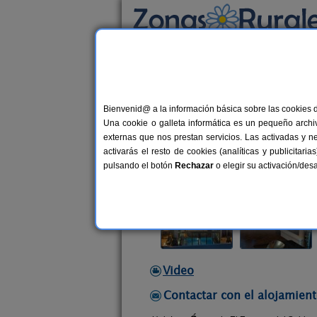
Busca por alojamiento
Alojamientos
>
Castilla y León
>
Segovia
>
C
Bienvenid@ a la información básica sobre las cookies 
El Encanto del Sabinar
Una cookie o galleta informática es un pequeño archiv
Casa Rural en Casla (Segovia)
externas que nos prestan servicios. Las activadas y n
activarás el resto de cookies (analíticas y publicita
Alquiler completo
12+1 plazas
pulsando el botón
Rechazar
o elegir su activación/de
Video
Contactar con el alojamient