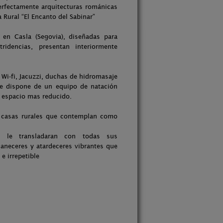
erfectamente arquitecturas románicas
 Rural “El Encanto del Sabinar”
 en Casla (Segovia), diseñadas para
ridencias, presentan interiormente
Wi-fi, Jacuzzi, duchas de hidromasaje
que dispone de un equipo de natación
n espacio mas reducido.
s casas rurales que contemplan como
s le transladaran con todas sus
aneceres y atardeceres vibrantes que
e irrepetible