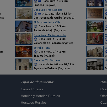
Casa Rural a
3,9 km
Prádena
(Segovia)
P
Casa Los Tres Nogales
L
m
Apart. Rurales a
5,5 km
via)
Castroserna de Arriba
(Segovia)
S
El Encanto de La Villa
C
Casa Rural a
10,3 km
Rades de Abajo
(Segovia)
C
Casa Rural Mi Rinconcillo
M
Casa Rural a
12,3 km
Valleruela de Pedraza
(Segovia)
S
Estrella Rural
L
km
Casa Rural a
14,2 km
Braojos
(Madrid)
G
Casa del Tío Marcelo
H
Vivienda turística a
16,3 km
Pajares de Pedraza
(Segovia)
S
Tipos de alojamiento:
Búsq
Casas Rurales
Casa
Hoteles
y
Hoteles Rurales
Ofer
Hostales Rurales
Casa