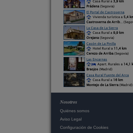
Casa Rural a
3,9 km
Prádena
(Segovia)
El Portal de Castroserna
Vivienda turística a
5,4 k
Castroserna de Arrib
... (Sego
La Casa de La Sierra
Casa Rural a
9,9 km
Orejana
(Segovia)
Casón de La Pinilla
Hotel Rural a
11,4 km
Cerezo de Arriba
(Segovia)
Las Encarnas
Apart. Rurales a
14,1 
Braojos
(Madrid)
Casa Rural Fuente del Arca
Casa Rural a
16 km
Montejo de La Sierra
(Madrid)
Nosotros
Quiénes somos
Aviso Legal
Configuración de Cookies