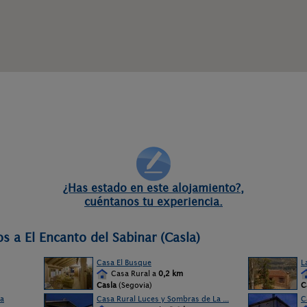
¿Has estado en este alojamiento?,
cuéntanos tu experiencia.
s a El Encanto del Sabinar (Casla)
Casa El Busque
L
Casa Rural a
0,2 km
Casla
(Segovia)
C
ra
Casa Rural Luces y Sombras de La ...
C