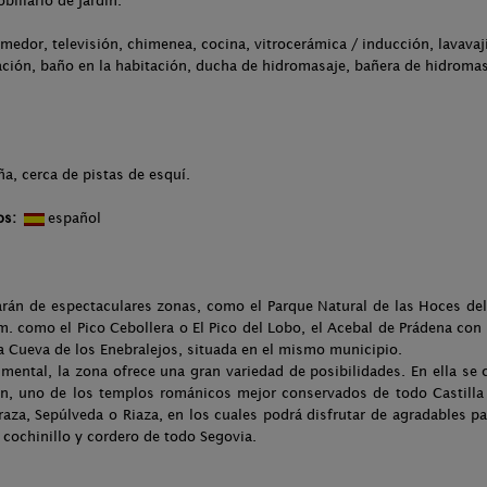
biliario de jardín.
medor, televisión, chimenea, cocina, vitrocerámica / inducción, lavavaj
tación, baño en la habitación, ducha de hidromasaje, bañera de hidromasa
ña, cerca de pistas de esquí.
os:
español
arán de espectaculares zonas, como el Parque Natural de las Hoces del
. como el Pico Cebollera o El Pico del Lobo, el Acebal de Prádena con
la Cueva de los Enebralejos, situada en el mismo municipio.
umental, la zona ofrece una gran variedad de posibilidades. En ella se
ón, uno de los templos románicos mejor conservados de todo Castill
raza, Sepúlveda o Riaza, en los cuales podrá disfrutar de agradables p
cochinillo y cordero de todo Segovia.