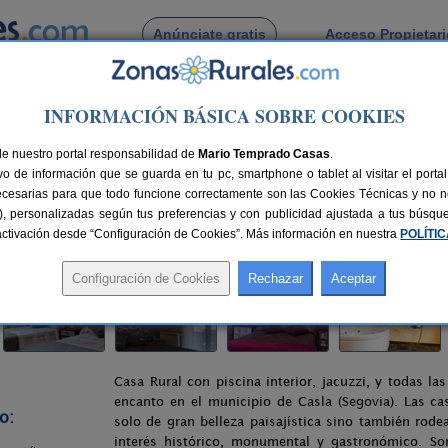
Anúnciate gratis
Acceso Propietar
Busca por pueblo
INFORMACIÓN BÁSICA SOBRE COOKIES
asla
> El Encanto del Sabinar
de nuestro portal responsabilidad de
Mario Temprado Casas
.
o de información que se guarda en tu pc, smartphone o tablet al visitar el port
ecesarias para que todo funcione correctamente son las Cookies Técnicas y no ne
rias), personalizadas según tus preferencias y con publicidad ajustada a tus búsq
50 km de Segovia
Compartir:
sactivación desde “Configuración de Cookies”. Más información en nuestra
POLÍTI
Casa Rural con piscina interior, jacuzzi, y todas l
encanto en el municipio de Casla (Segovia). Las c
o:
solo de gran belleza paisajística sino también rod
interés histórico, monumental y gastronómico. S