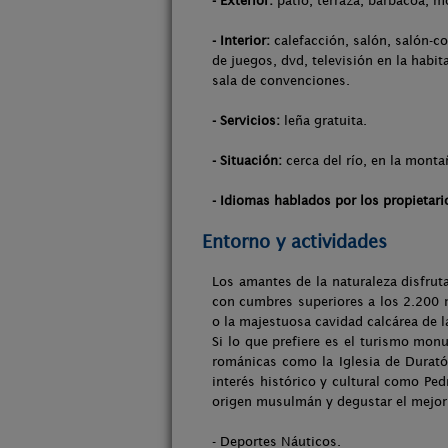
- Exterior:
patio, terraza, barbacoa, mo
- Interior:
calefacción, salón, salón-co
de juegos, dvd, televisión en la habi
sala de convenciones.
- Servicios:
leña gratuita.
- Situación:
cerca del río, en la monta
- Idiomas hablados por los propietari
Entorno y actividades
Los amantes de la naturaleza disfrut
con cumbres superiores a los 2.200 m
o la majestuosa cavidad calcárea de 
Si lo que prefiere es el turismo mon
románicas como la Iglesia de Durat
interés histórico y cultural como Ped
origen musulmán y degustar el mejor 
- Deportes Náuticos.