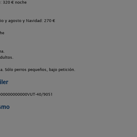
): 320 € noche
lio y agosto y Navidad: 270 €
che
na.
adultos.
a. Sólo perros pequeños, bajo petición.
ler
00000000000VUT-40/9051
ismo