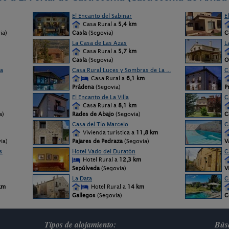
El Encanto del Sabinar
E
Casa Rural a
5,4 km
ia)
Casla
(Segovia)
C
La Casa de Las Azas
L
Casa Rural a
5,7 km
Casla
(Segovia)
O
ra
Casa Rural Luces y Sombras de La ...
C
Casa Rural a
6,1 km
Prádena
(Segovia)
P
El Encanto de La Villa
C
Casa Rural a
8,1 km
a)
Rades de Abajo
(Segovia)
C
Casa del Tío Marcelo
C
Vivienda turística a
11,8 km
ia)
Pajares de Pedraza
(Segovia)
V
s
Hotel Vado del Duratón
C
Hotel Rural a
12,3 km
Sepúlveda
(Segovia)
V
La Data
C
km
Hotel Rural a
14 km
Gallegos
(Segovia)
C
Tipos de alojamiento:
Búsq