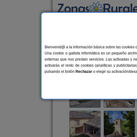
Busca por alojamiento
Alojamientos
>
Castilla y León
>
Segovia
>
C
Bienvenid@ a la información básica sobre las cookies 
El Portal de Castroserna
Una cookie o galleta informática es un pequeño archiv
Vivienda turística en Castroserna d
externas que nos prestan servicios. Las activadas y n
activarás el resto de cookies (analíticas y publicita
Alquiler completo
4-8+4 plazas
pulsando el botón
Rechazar
o elegir su activación/de