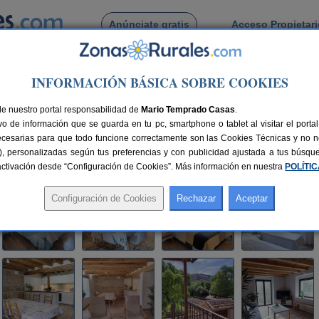
Anúnciate gratis
Acceso Propietar
Busca por pueblo
INFORMACIÓN BÁSICA SOBRE COOKIES
astroserna De Arriba
> El Portal de Castroserna
de nuestro portal responsabilidad de
Mario Temprado Casas
.
o de información que se guarda en tu pc, smartphone o tablet al visitar el port
e Arriba / Prádena (Segovia)
ecesarias para que todo funcione correctamente son las Cookies Técnicas y no ne
rias), personalizadas según tus preferencias y con publicidad ajustada a tus búsq
52 km de Segovia
Compartir:
sactivación desde “Configuración de Cookies”. Más información en nuestra
POLÍTI