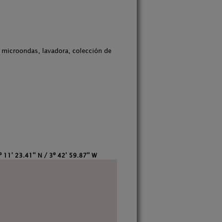
, microondas, lavadora, colección de
 11' 23.41'' N / 3º 42' 59.87'' W