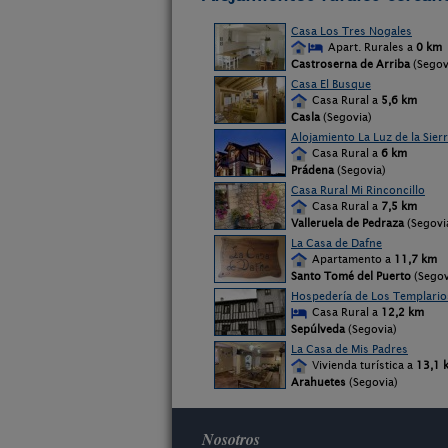
Casa Los Tres Nogales
Apart. Rurales a
0 km
Castroserna de Arriba
(Segov
Casa El Busque
Casa Rural a
5,6 km
Casla
(Segovia)
Alojamiento La Luz de la Sier
Casa Rural a
6 km
Prádena
(Segovia)
Casa Rural Mi Rinconcillo
Casa Rural a
7,5 km
Valleruela de Pedraza
(Segovi
La Casa de Dafne
Apartamento a
11,7 km
Santo Tomé del Puerto
(Segov
Hospedería de Los Templario
Casa Rural a
12,2 km
Sepúlveda
(Segovia)
La Casa de Mis Padres
Vivienda turística a
13,1 
Arahuetes
(Segovia)
Nosotros