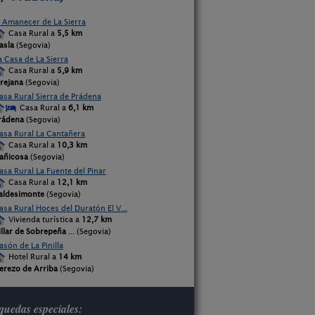
l Amanecer de La Sierra
Casa Rural a
5,5 km
asla
(Segovia)
a Casa de La Sierra
Casa Rural a
5,9 km
rejana
(Segovia)
asa Rural Sierra de Prádena
Casa Rural a
6,1 km
rádena
(Segovia)
asa Rural La Cantañera
Casa Rural a
10,3 km
añicosa
(Segovia)
asa Rural La Fuente del Pinar
Casa Rural a
12,1 km
aldesimonte
(Segovia)
asa Rural Hoces del Duratón El V...
Vivienda turística a
12,7 km
illar de Sobrepeña
... (Segovia)
asón de La Pinilla
Hotel Rural a
14 km
erezo de Arriba
(Segovia)
uedas especiales: