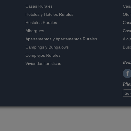
Casas Rurales
Casa
Hoteles
y
Hoteles Rurales
Ofer
Hostales Rurales
Casa
Albergues
Casa
Apartamentos
y
Apartamentos Rurales
Aloj
Campings y Bungalows
Busc
Complejos Rurales
Rede
Viviendas turísticas
Idi