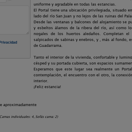
uniforme y agradable en todas las estancias.
El Portal tiene una ubicación privilegiada, situado ent
lado del río San Juan y no lejos de las ruinas del Pa
Desde las ventanas y balcones del alojamiento se p
y esbeltos álamos de la ribera del río, así como 
nogales de los huertos aledaños. Completan el
salpicados de sabinas y enebros, y , más al fondo, es 
de Guadarrama.
Tanto el interior de la vivienda, confortable y lumin
césped y su portada cubierta, son espacios sumame
Esperamos que este lugar sea realmente un Portal 
contemplación, el encuentro con el otro, la conexió
interior.
¡Feliz estancia!
che aproximadamente
amas individuales: 4, Sofás cama: 2)