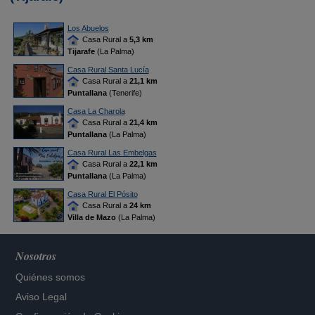
Los Abuelos
Casa Rural a
5,3 km
Tijarafe
(La Palma)
Casa Rural Santa Lucía
Casa Rural a
21,1 km
Puntallana
(Tenerife)
Casa La Charola
Casa Rural a
21,4 km
Puntallana
(La Palma)
Casa Rural Las Embelgas
Casa Rural a
22,1 km
Puntallana
(La Palma)
Casa Rural El Pósito
Casa Rural a
24 km
Villa de Mazo
(La Palma)
Nosotros
Quiénes somos
Aviso Legal