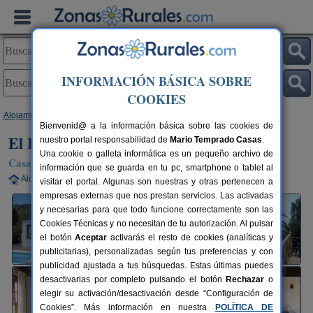
INFORMACIÓN BÁSICA SOBRE
COOKIES
Alojamientos
>
Canarias
>
Tenerife
>
La Palma
>
Tijarafe
> El Lomito
Bienvenid@ a la información básica sobre las cookies de
El Lomito
nuestro portal responsabilidad de
Mario Temprado Casas
.
Una cookie o galleta informática es un pequeño archivo de
Casa Rural en Tijarafe (La Palma)
información que se guarda en tu pc, smartphone o tablet al
Alquiler completo
2 plazas
50 km de La Palma
visitar el portal. Algunas son nuestras y otras pertenecen a
empresas externas que nos prestan servicios. Las activadas
y necesarias para que todo funcione correctamente son las
Cookies Técnicas y no necesitan de tu autorización. Al pulsar
el botón
Aceptar
activarás el resto de cookies (analíticas y
publicitarias), personalizadas según tus preferencias y con
publicidad ajustada a tus búsquedas. Estas últimas puedes
desactivarlas por completo pulsando el botón
Rechazar
o
elegir su activación/desactivación desde “Configuración de
Cookies”. Más información en nuestra
POLÍTICA DE