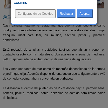
COOKIES
.
Contactar con el alojamiento
Casa canaria, totalmente restaurada, que cuenta con todo el encanto
rural y las comodidades necesarias para pasar unos días de relax. Lugar
tranquilo, ideal para leer, oír música, escribir, pintar y practicar
senderismo.
Está rodeada de amplias y cuidados jardines que aíslan y ponen en
contacto directo con la naturaleza. Ubicada en una zona de medianía,
590 m aproximada de altitud, dentro de una finca de aguacates.
Las vistas son tanto de mar como de montaña dependiendo de la terraza
o jardín que elija. Además dispone de una cueva que antiguamente sirvió
de comedor-cocina, ahora convertida en barbacoa.
La distancia al centro del pueblo es de 2 km donde hay: supermercados,
bancos, policía, médicos, bares, servicios de comida para llevar, salón
de belleza.