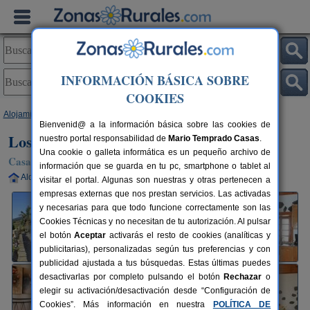
INFORMACIÓN BÁSICA SOBRE
COOKIES
Alojamientos
>
Canarias
>
Tenerife
>
La Palma
>
Tijarafe
> Los Abuelos
Bienvenid@ a la información básica sobre las cookies de
Los Abuelos
nuestro portal responsabilidad de
Mario Temprado Casas
.
Una cookie o galleta informática es un pequeño archivo de
Casa Rural en Tijarafe (La Palma)
información que se guarda en tu pc, smartphone o tablet al
Alquiler completo
2-7 plazas
42 km de La Palma
visitar el portal. Algunas son nuestras y otras pertenecen a
empresas externas que nos prestan servicios. Las activadas
y necesarias para que todo funcione correctamente son las
Cookies Técnicas y no necesitan de tu autorización. Al pulsar
el botón
Aceptar
activarás el resto de cookies (analíticas y
publicitarias), personalizadas según tus preferencias y con
publicidad ajustada a tus búsquedas. Estas últimas puedes
desactivarlas por completo pulsando el botón
Rechazar
o
elegir su activación/desactivación desde “Configuración de
Cookies”. Más información en nuestra
POLÍTICA DE