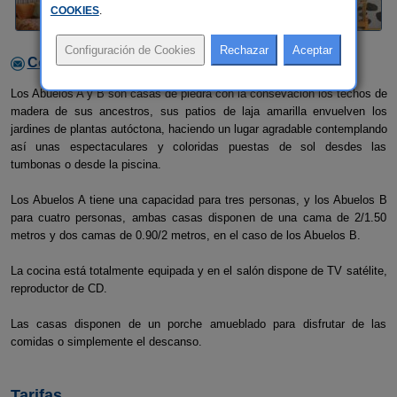
COOKIES
.
Contactar con el alojamiento
Los Abuelos A y B son casas de piedra con la consevación los techos de
madera de sus ancestros, sus patios de laja amarilla envuelven los
jardines de plantas autóctona, haciendo un lugar agradable contemplando
así unas espectaculares y coloridas puestas de sol desdes las
tumbonas o desde la piscina.
Los Abuelos A tiene una capacidad para tres personas, y los Abuelos B
para cuatro personas, ambas casas disponen de una cama de 2/1.50
metros y dos camas de 0.90/2 metros, en el caso de los Abuelos B.
La cocina está totalmente equipada y en el salón dispone de TV satélite,
reproductor de CD.
Las casas disponen de un porche amueblado para disfrutar de las
comidas o simplemente el descanso.
Tarifas