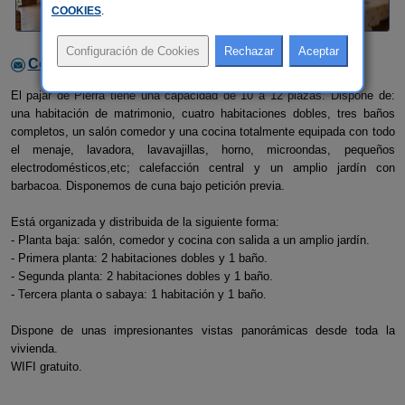
COOKIES
.
Contactar con el alojamiento
El pajar de Pierra tiene una capacidad de 10 a 12 plazas. Dispone de:
una habitación de matrimonio, cuatro habitaciones dobles, tres baños
completos, un salón comedor y una cocina totalmente equipada con todo
el menaje, lavadora, lavavajillas, horno, microondas, pequeños
electrodomésticos,etc; calefacción central y un amplio jardín con
barbacoa. Disponemos de cuna bajo petición previa.
Está organizada y distribuida de la siguiente forma:
- Planta baja: salón, comedor y cocina con salida a un amplio jardín.
- Primera planta: 2 habitaciones dobles y 1 baño.
- Segunda planta: 2 habitaciones dobles y 1 baño.
- Tercera planta o sabaya: 1 habitación y 1 baño.
Dispone de unas impresionantes vistas panorámicas desde toda la
vivienda.
WIFI gratuito.