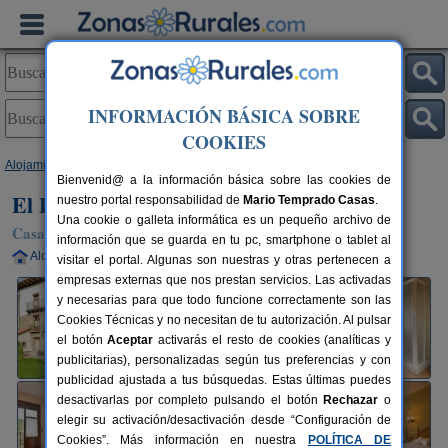
INFORMACIÓN BÁSICA SOBRE
COOKIES
Alojamientos
>
Aragón
>
Huesca
>
Ansó
> El Pajar de Pierra
Bienvenid@ a la información básica sobre las cookies de
El Pajar de Pierra
nuestro portal responsabilidad de
Mario Temprado Casas
.
Una cookie o galleta informática es un pequeño archivo de
Casa Rural en Ansó (Huesca)
información que se guarda en tu pc, smartphone o tablet al
Alquiler completo
8-10+2 plazas
120 km de Huesca
visitar el portal. Algunas son nuestras y otras pertenecen a
empresas externas que nos prestan servicios. Las activadas
y necesarias para que todo funcione correctamente son las
Cookies Técnicas y no necesitan de tu autorización. Al pulsar
el botón
Aceptar
activarás el resto de cookies (analíticas y
publicitarias), personalizadas según tus preferencias y con
publicidad ajustada a tus búsquedas. Estas últimas puedes
desactivarlas por completo pulsando el botón
Rechazar
o
elegir su activación/desactivación desde “Configuración de
Cookies”. Más información en nuestra
POLÍTICA DE