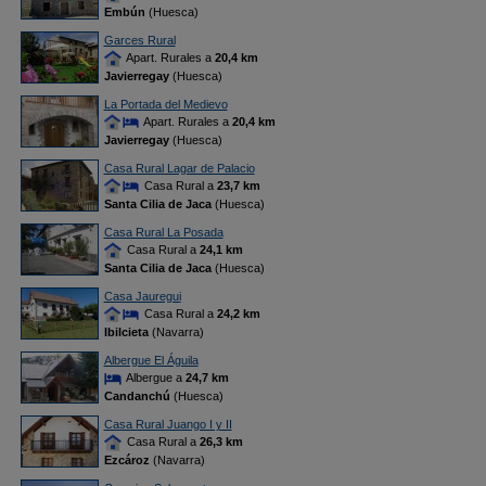
Embún
(Huesca)
Garces Rural
Apart. Rurales a
20,4 km
Javierregay
(Huesca)
La Portada del Medievo
Apart. Rurales a
20,4 km
Javierregay
(Huesca)
Casa Rural Lagar de Palacio
Casa Rural a
23,7 km
Santa Cilia de Jaca
(Huesca)
Casa Rural La Posada
Casa Rural a
24,1 km
Santa Cilia de Jaca
(Huesca)
Casa Jauregui
Casa Rural a
24,2 km
Ibilcieta
(Navarra)
Albergue El Águila
Albergue a
24,7 km
Candanchú
(Huesca)
Casa Rural Juango I y II
Casa Rural a
26,3 km
Ezcároz
(Navarra)