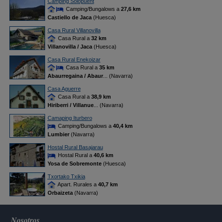
Camping Solopuent
Camping/Bungalows a
27,6 km
Castiello de Jaca
(Huesca)
Casa Rural Villanovilla
Casa Rural a
32 km
Villanovilla / Jaca
(Huesca)
Casa Rural Enekoizar
Casa Rural a
35 km
Abaurregaina / Abaur
... (Navarra)
Casa Aguerre
Casa Rural a
38,9 km
Hiriberri / Villanue
... (Navarra)
Camaping Iturbero
Camping/Bungalows a
40,4 km
Lumbier
(Navarra)
Hostal Rural Basajarau
Hostal Rural a
40,6 km
Yosa de Sobremonte
(Huesca)
Txortako Txikia
Apart. Rurales a
40,7 km
Orbaizeta
(Navarra)
Nosotros