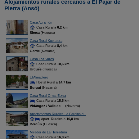
Alojamientos rurales cercanos a El Pajar de
Pierra (Ansó)
Casa Agramón
Casa Rural a
6,2 km
Siresa
(Huesca)
Casa Rural Kutxatera
Casa Rural a
8,4 km
Garde
(Navarra)
Casa Los Valles
Casa Rural a
10,6 km
Urdués
(Huesca)
El Almadiero
Hostal Rural a
14,7 km
Burgui
(Navarra)
Casa Rural Ornat Etxea
Casa Rural a
15,5 km
Vidángoz / Valle de
... (Navarra)
Apartamentos Rurales La Pardina d...
Apart. Rurales a
16,8 km
Berdún
(Huesca)
Mirador de La Herradura
Casa Rural a
16,8 km