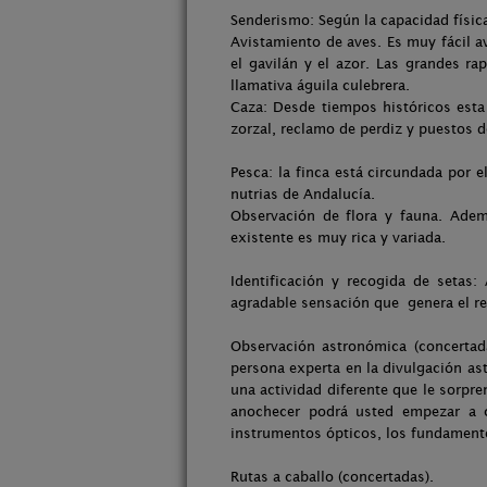
Senderismo: Según la capacidad físic
Avistamiento de aves. Es muy fácil av
el gavilán y el azor. Las grandes ra
llamativa águila culebrera.
Caza: Desde tiempos históricos est
zorzal, reclamo de perdiz y puestos de
Pesca: la finca está circundada por 
nutrias de Andalucía.
Observación de flora y fauna. Ademá
existente es muy rica y variada.
Identificación y recogida de setas:
agradable sensación que genera el rec
Observación astronómica (concertad
persona experta en la divulgación ast
una actividad diferente que le sorpr
anochecer podrá usted empezar a c
instrumentos ópticos, los fundamento
Rutas a caballo (concertadas).