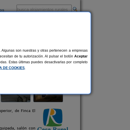
ios
-
al. Algunas son nuestras y otras pertenecen a empresas
cesitan de tu autorización. Al pulsar el botón
Aceptar
uedas. Estas últimas puedes desactivarlas por completo
CA DE COOKIES
.
perior, de Finca El
quipada, salón con