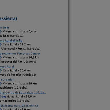
assierra)
as Jaras
Vivienda turística a
6,4 km
as Jaras
(Córdoba)
asa Rural el Trillo
Casa Rural a
12,2 km
l Alcornocal / Fuen
... (Córdoba)
partamentos Famorcas Centro
Vivienda turística a
16,8 km
lmodovar del Río
(Córdoba)
ivero Rural
Casa Rural a
26,4 km
ivero de Posadas
(Córdoba)
ra Grande 1
Vivienda turística a
29 km
ozoblanco
(Córdoba)
otel Centro de Naturaleza Cañada...
Hostal Rural a
33,6 km
ornachuelos
(Córdoba)
lojamiento Rural La Sentencia
Casa Rural a
42,9 km