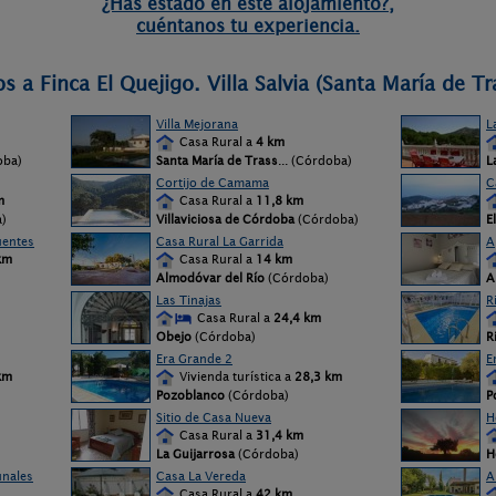
¿Has estado en este alojamiento?,
cuéntanos tu experiencia.
 a Finca El Quejigo. Villa Salvia (Santa María de Tr
Villa Mejorana
L
Casa Rural a
4 km
oba)
Santa María de Trass
... (Córdoba)
L
Cortijo de Camama
C
m
Casa Rural a
11,8 km
)
Villaviciosa de Córdoba
(Córdoba)
E
uentes
Casa Rural La Garrida
A
km
Casa Rural a
14 km
Almodóvar del Río
(Córdoba)
A
Las Tinajas
R
Casa Rural a
24,4 km
Obejo
(Córdoba)
R
Era Grande 2
E
km
Vivienda turística a
28,3 km
Pozoblanco
(Córdoba)
P
Sitio de Casa Nueva
H
Casa Rural a
31,4 km
La Guijarrosa
(Córdoba)
H
nales
Casa La Vereda
A
Casa Rural a
42 km