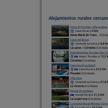
Alojamientos rurales cercanos
Finca El Quejigo. Villa Aulaga
Casa Rural a
0 km
Santa María de Trass
... (Córd
Casa del Brezo
Vivienda turística a
6,8 k
Las Jaras / Córdoba
(Córdoba
Apartamentos Rurales Dos F
Apart. Rurales a
13,3 
Córdoba
(Córdoba)
Casa Rural La Salud
Casa Rural a
23,3 km
Posadas
(Córdoba)
Villa Geni
Vivienda turística a
27,8 
La Victoria
(Córdoba)
Hostal Al-Andalus
Hostal Rural a
31,3 km
La Guijarrosa
(Córdoba)
Complejo Rural Montes Comu
Casa Rural a
34,5 km