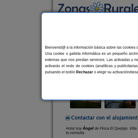
Busca por alojamiento
Alojamientos
>
Andalucía
>
Córdoba
>
Santa
Bienvenid@ a la información básica sobre las cookies 
Finca El Quejigo. Villa S
Una cookie o galleta informática es un pequeño archiv
Casa Rural en Santa María de Tras
externas que nos prestan servicios. Las activadas y n
activarás el resto de cookies (analíticas y publicita
Alquiler completo
6-7+1 plazas
pulsando el botón
Rechazar
o elegir su activación/de
Contactar con el alojamient