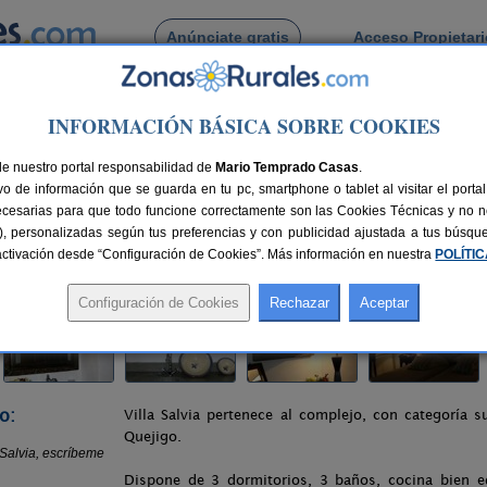
Anúnciate gratis
Acceso Propietar
Busca por pueblo
INFORMACIÓN BÁSICA SOBRE COOKIES
 María de Trassierra
> Finca El Quejigo. Villa Salvia
de nuestro portal responsabilidad de
alvia
Mario Temprado Casas
.
o de información que se guarda en tu pc, smartphone o tablet al visitar el port
sierra (Córdoba)
ecesarias para que todo funcione correctamente son las Cookies Técnicas y no ne
rias), personalizadas según tus preferencias y con publicidad ajustada a tus búsq
16 km de Córdoba
Compartir:
sactivación desde “Configuración de Cookies”. Más información en nuestra
POLÍTI
o:
Villa Salvia pertenece al complejo, con categoría su
Quejigo.
Dispone de 3 dormitorios, 3 baños, cocina bien e