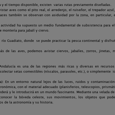
a y el tiempo disponible, existen varias rutas previamente diseñadas.
istar aves como el pito real, el arredenjo, el ruiseñor, el trepador azul
paces también se observan con asiduidad por la zona, en particular, el 
a actividad ha supuesto un medio fundamental de subsistencia para 
 montería para jabalí y ciervo.
el río Guadiato, donde se puede practicar la pesca continental y disfru
s de las aves, podemos avistar ciervos, jabalíes, zorros, jinetas, me
 Andalucía es una de las regiones más ricas y diversas en recursos
olectar setas comestibles (níscalos, parasoles, etc.), o simplemente iden
a): En un entorno natural lejos de las luces, ruidos y contaminació
ronómica, con el material adecuado (planisferios, telescopios, prismáti
enderá y le introducirá en un mundo fascinante. Mediante una velada de
onocer la bóveda celeste, sus movimientos, los objetos que pod
s de la astronomía y su historia.