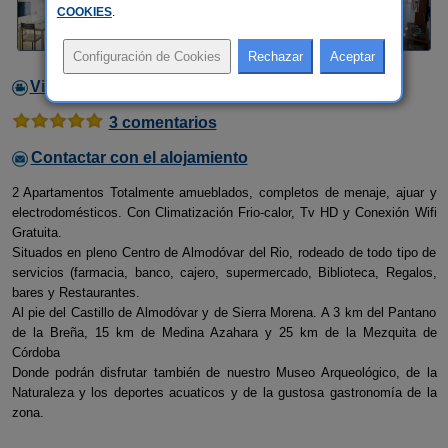
COOKIES
.
Video
3 comentarios
Contactar con el alojamiento
2 Apartamentos Totalmente amueblados, completos de menaje, ajuar y
electrodomésticos. Con Climatización Frio-calor, Tv HD y Conexión Wifi
Gratuita.
Situados en pleno Centro de Almodóvar del Rio, rodeado de todo tipo de
servicios (farmacia, banco, cajero, supermercado, Biblioteca, Regalos,
bares y Restaurantes.
Al pie del Castillo de Almodóvar y de Sierra Morena. A 3 km del Pantano
de la Breña, 15 km de Medina Azahara y 25 km de la Mezquita de
Córdoba
Donde podrán disfrutar también de nuestro Museo Arqueológico, de la
Naturaleza y los deportes acuaticos y de la gustosa gastronomía de la
zona.