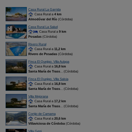
Casa Rural La Garrida
Casa Rural a
4 km
Almodóvar del Río
(Córdoba)
Casa Rural La Salud
Casa Rural a
9 km
Posadas
(Córdoba)
Rivero Rural
Casa Rural a
11,2 km
Rivero de Posadas
(Córdoba)
Finca El Quejigo. Villa Aulaga
Casa Rural a
16,8 km
Santa María de Trass
... (Córdoba)
Finca El Quejigo. Villa Salvia
Casa Rural a
16,8 km
Santa María de Trass
... (Córdoba)
Villa Mejorana
Casa Rural a
17,2 km
Santa María de Trass
... (Córdoba)
Cortijo de Camama
Casa Rural a
20,6 km
Villaviciosa de Córdoba
(Córdoba)
Villa Geni