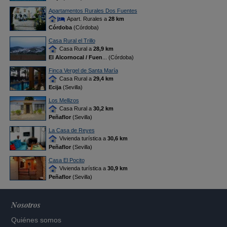
Apartamentos Rurales Dos Fuentes
Apart. Rurales a
28 km
Córdoba
(Córdoba)
Casa Rural el Trillo
Casa Rural a
28,9 km
El Alcornocal / Fuen
... (Córdoba)
Finca Vergel de Santa María
Casa Rural a
29,4 km
Ecija
(Sevilla)
Los Mellizos
Casa Rural a
30,2 km
Peñaflor
(Sevilla)
La Casa de Reyes
Vivienda turística a
30,6 km
Peñaflor
(Sevilla)
Casa El Pocito
Vivienda turística a
30,9 km
Peñaflor
(Sevilla)
Nosotros
Quiénes somos