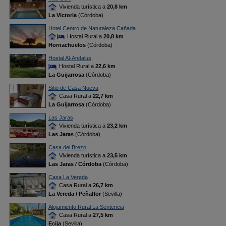
Vivienda turística a
20,8 km
La Victoria
(Córdoba)
Hotel Centro de Naturaleza Cañada...
Hostal Rural a
20,8 km
Hornachuelos
(Córdoba)
Hostal Al-Andalus
Hostal Rural a
22,6 km
La Guijarrosa
(Córdoba)
Sitio de Casa Nueva
Casa Rural a
22,7 km
La Guijarrosa
(Córdoba)
Las Jaras
Vivienda turística a
23,2 km
Las Jaras
(Córdoba)
Casa del Brezo
Vivienda turística a
23,5 km
Las Jaras / Córdoba
(Córdoba)
Casa La Vereda
Casa Rural a
26,7 km
La Vereda / Peñaflor
(Sevilla)
Alojamiento Rural La Sentencia
Casa Rural a
27,5 km
Ecija
(Sevilla)