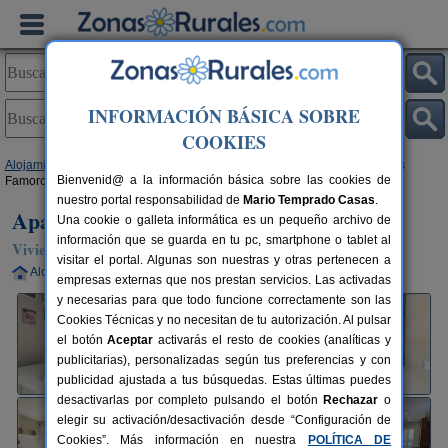
INFORMACIÓN BÁSICA SOBRE
COOKIES
Alojamientos
>
Andalucía
>
Córdoba
>
Almodovar del Río
> Apartamentos
Bienvenid@ a la información básica sobre las cookies de
Famorcas Centro
nuestro portal responsabilidad de
Mario Temprado Casas
.
Apartamentos Famorcas Centro
Una cookie o galleta informática es un pequeño archivo de
información que se guarda en tu pc, smartphone o tablet al
Vivienda turística en Almodovar del Río (Córdoba)
visitar el portal. Algunas son nuestras y otras pertenecen a
Alquiler completo
2-10 plazas
27 km de Córdoba
empresas externas que nos prestan servicios. Las activadas
y necesarias para que todo funcione correctamente son las
Cookies Técnicas y no necesitan de tu autorización. Al pulsar
el botón
Aceptar
activarás el resto de cookies (analíticas y
publicitarias), personalizadas según tus preferencias y con
publicidad ajustada a tus búsquedas. Estas últimas puedes
desactivarlas por completo pulsando el botón
Rechazar
o
elegir su activación/desactivación desde “Configuración de
Cookies”. Más información en nuestra
POLÍTICA DE