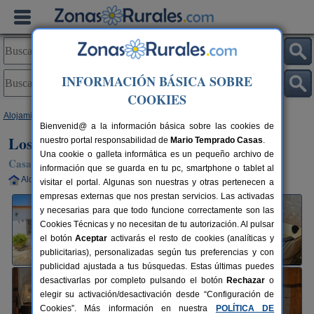
INFORMACIÓN BÁSICA SOBRE
COOKIES
Alojamientos
>
Andalucía
>
Sevilla
>
Peñaflor
> Los Mellizos
Bienvenid@ a la información básica sobre las cookies de
Los Mellizos
nuestro portal responsabilidad de
Mario Temprado Casas
.
Una cookie o galleta informática es un pequeño archivo de
Casa Rural en Peñaflor (Sevilla)
información que se guarda en tu pc, smartphone o tablet al
Alquiler completo
4-8+3 plazas
90 km de Sevilla
visitar el portal. Algunas son nuestras y otras pertenecen a
empresas externas que nos prestan servicios. Las activadas
y necesarias para que todo funcione correctamente son las
Cookies Técnicas y no necesitan de tu autorización. Al pulsar
el botón
Aceptar
activarás el resto de cookies (analíticas y
publicitarias), personalizadas según tus preferencias y con
publicidad ajustada a tus búsquedas. Estas últimas puedes
desactivarlas por completo pulsando el botón
Rechazar
o
elegir su activación/desactivación desde “Configuración de
Cookies”. Más información en nuestra
POLÍTICA DE