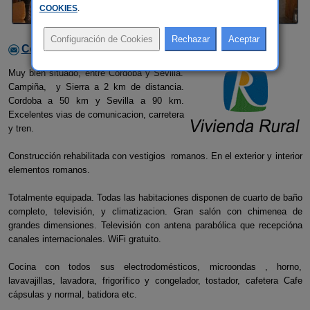
COOKIES
.
Contactar con el alojamiento
Muy bien situado, entre Cordoba y Sevilla.
Campiña, y Sierra a 2 km de distancia.
Cordoba a 50 km y Sevilla a 90 km.
Excelentes vias de comunicacion, carretera
y tren.
Construcción rehabilitada con vestigios romanos. En el exterior y interior
elementos romanos.
Totalmente equipada. Todas las habitaciones disponen de cuarto de baño
completo, televisión, y climatizacion. Gran salón con chimenea de
grandes dimensiones. Televisión con antena parabólica que recepcióna
canales internacionales. WiFi gratuito.
Cocina con todos sus electrodomésticos, microondas , horno,
lavavajillas, lavadora, frigorífico y congelador, tostador, cafetera Cafe
cápsulas y normal, batidora etc.