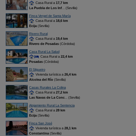
Casa Rural a
17,7 km
La Puebla de Los Inf
... (Sevilla)
Finca Vergel de Santa María
Casa Rural a
18,6 km
Ecija
(Sevilla)
Rivero Rural
Casa Rural a
19,4 km
Rivero de Posadas
(Córdoba)
Casa Rural La Salud
Casa Rural a
22,4 km
Posadas
(Córdoba)
El Silgueiro
Vivienda turística a
26,4 km
Alcolea del Río
(Sevilla)
Casas Rurales La Colina
Casa Rural a
27,2 km
Las Navas de La Conc
... (Sevilla)
Alojamiento Rural La Sentencia
Casa Rural a
28 km
Ecija
(Sevilla)
Finca San José
Vivienda turística a
28,1 km
Constantina
(Sevilla)