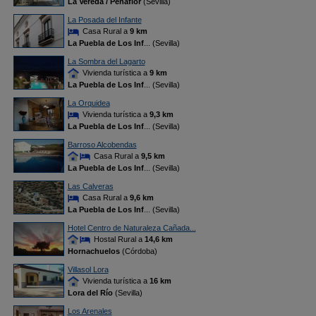
La Vereda / Peñaflor
(Sevilla)
La Posada del Infante
Casa Rural a
9 km
La Puebla de Los Inf
... (Sevilla)
La Sombra del Lagarto
Vivienda turística a
9 km
La Puebla de Los Inf
... (Sevilla)
La Orquidea
Vivienda turística a
9,3 km
La Puebla de Los Inf
... (Sevilla)
Barroso Alcobendas
Casa Rural a
9,5 km
La Puebla de Los Inf
... (Sevilla)
Las Calveras
Casa Rural a
9,6 km
La Puebla de Los Inf
... (Sevilla)
Hotel Centro de Naturaleza Cañada...
Hostal Rural a
14,6 km
Hornachuelos
(Córdoba)
Villasol Lora
Vivienda turística a
16 km
Lora del Río
(Sevilla)
Los Arenales