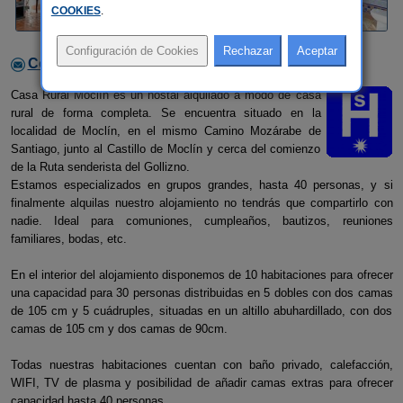
COOKIES
.
Contactar con el alojamiento
Casa Rural Moclín es un hostal alquilado a modo de casa
rural de forma completa. Se encuentra situado en la
localidad de Moclín, en el mismo Camino Mozárabe de
Santiago, junto al Castillo de Moclín y cerca del comienzo
de la Ruta senderista del Gollizno.
Estamos especializados en grupos grandes, hasta 40 personas, y si
finalmente alquilas nuestro alojamiento no tendrás que compartirlo con
nadie. Ideal para comuniones, cumpleaños, bautizos, reuniones
familiares, bodas, etc.
En el interior del alojamiento disponemos de 10 habitaciones para ofrecer
una capacidad para 30 personas distribuidas en 5 dobles con dos camas
de 105 cm y 5 cuádruples, situadas en un altillo abuhardillado, con dos
camas de 105 cm y dos camas de 90cm.
Todas nuestras habitaciones cuentan con baño privado, calefacción,
WIFI, TV de plasma y posibilidad de añadir camas extras para ofrecer
capacidad hasta 40 personas.