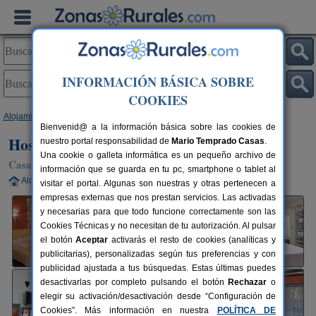
INFORMACIÓN BÁSICA SOBRE
COOKIES
Alojamientos
>
Andalucía
>
Granada
>
Moclín
> Hostal Rural Moclín
Bienvenid@ a la información básica sobre las cookies de
Hostal Rural Moclín
nuestro portal responsabilidad de
Mario Temprado Casas
.
Una cookie o galleta informática es un pequeño archivo de
Casa Rural en Moclín (Granada)
información que se guarda en tu pc, smartphone o tablet al
Alquiler completo
20-40 plazas
42 km de Granada
visitar el portal. Algunas son nuestras y otras pertenecen a
empresas externas que nos prestan servicios. Las activadas
y necesarias para que todo funcione correctamente son las
Cookies Técnicas y no necesitan de tu autorización. Al pulsar
el botón
Aceptar
activarás el resto de cookies (analíticas y
publicitarias), personalizadas según tus preferencias y con
publicidad ajustada a tus búsquedas. Estas últimas puedes
desactivarlas por completo pulsando el botón
Rechazar
o
elegir su activación/desactivación desde “Configuración de
Cookies”. Más información en nuestra
POLÍTICA DE