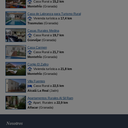
Casa Rural a
15,2 km
Montefrío
(Granada)
Casa de Labranza para Turismo Rural
Vivienda turística a
17,4 km
Trasmulas
(Granada)
Casas Rurales Medina
Casa Rural a
19,7 km
Güevéjar
(Granada)
Casa Carmen
Casa Rural a
21,7 km
Montefrío
(Granada)
Cortijo El Zafiro
Vivienda turística a
21,8 km
Montefrío
(Granada)
Villa Fuentes
Casa Rural a
22,5 km
Alcalá La Real
(Jaén)
Apartamentos Rurales Al Sil Ram
Apart. Rurales a
22,9 km
Alfacar
(Granada)
Nosotros