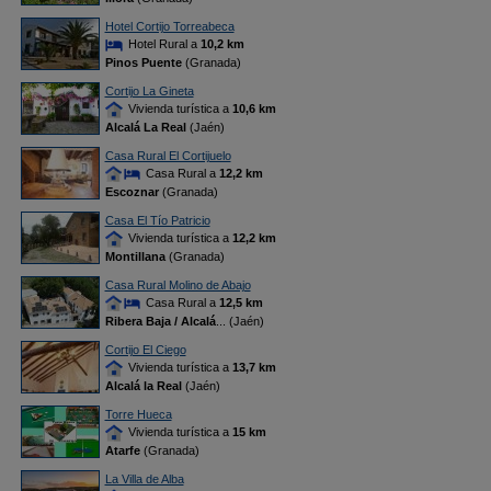
Hotel Cortijo Torreabeca
Hotel Rural a
10,2 km
Pinos Puente
(Granada)
Cortijo La Gineta
Vivienda turística a
10,6 km
Alcalá La Real
(Jaén)
Casa Rural El Cortijuelo
Casa Rural a
12,2 km
Escoznar
(Granada)
Casa El Tío Patricio
Vivienda turística a
12,2 km
Montillana
(Granada)
Casa Rural Molino de Abajo
Casa Rural a
12,5 km
Ribera Baja / Alcalá
... (Jaén)
Cortijo El Ciego
Vivienda turística a
13,7 km
Alcalá la Real
(Jaén)
Torre Hueca
Vivienda turística a
15 km
Atarfe
(Granada)
La Villa de Alba