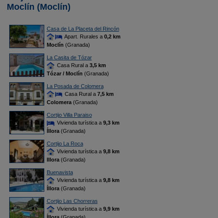
Moclín (Moclín)
Casa de La Placeta del Rincón
Apart. Rurales a
0,2 km
Moclín
(Granada)
La Casita de Tózar
Casa Rural a
3,5 km
Tózar / Moclín
(Granada)
La Posada de Colomera
Casa Rural a
7,5 km
Colomera
(Granada)
Cortijo Villa Paraiso
Vivienda turística a
9,3 km
Íllora
(Granada)
Cortijo La Roca
Vivienda turística a
9,8 km
Illora
(Granada)
Buenavista
Vivienda turística a
9,8 km
Íllora
(Granada)
Cortijo Las Chorreras
Vivienda turística a
9,9 km
Íllora
(Granada)