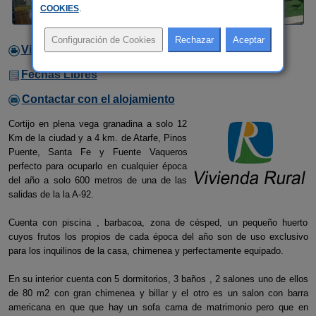
COOKIES
.
Video
Fechas Libres
Contactar con el alojamiento
Cortijo en plena vega granadina a solo 12
Km de la ciudad y a 4 km. de Atarfe, Pinos
Puente, Santa Fe y Fuente Vaqueros
perfecto para ocuparlo en cualquier época
del año a solo 600 metros de una de las
salidas de la la A-92.
Cuenta con piscina , barbacoa, zona de césped, un pequeño huerto
cuyos frutos los propios de cada época del año son de uso exclusivo
para los inquilinos de la casa, chimenea y perfectamente equipado.
En su interior cuenta con 5 dormitorios, 3 baños , 2 salones uno de ellos
de 80 m2 con gran chimenea y billar y el otro es un salon con barra
americana en que que hay un sofa cama de matrimonio pero que en