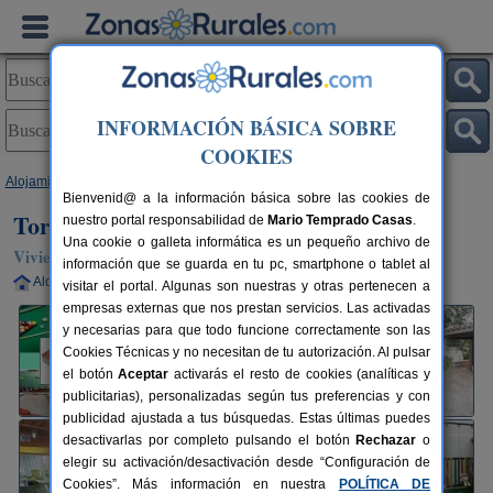
INFORMACIÓN BÁSICA SOBRE
COOKIES
Alojamientos
>
Andalucía
>
Granada
>
Atarfe
> Torre Hueca
Bienvenid@ a la información básica sobre las cookies de
Torre Hueca
nuestro portal responsabilidad de
Mario Temprado Casas
.
Una cookie o galleta informática es un pequeño archivo de
Vivienda turística en Atarfe (Granada)
información que se guarda en tu pc, smartphone o tablet al
Alquiler completo
9-12 plazas
14 km de Granada
visitar el portal. Algunas son nuestras y otras pertenecen a
empresas externas que nos prestan servicios. Las activadas
y necesarias para que todo funcione correctamente son las
Cookies Técnicas y no necesitan de tu autorización. Al pulsar
el botón
Aceptar
activarás el resto de cookies (analíticas y
publicitarias), personalizadas según tus preferencias y con
publicidad ajustada a tus búsquedas. Estas últimas puedes
desactivarlas por completo pulsando el botón
Rechazar
o
elegir su activación/desactivación desde “Configuración de
Cookies”. Más información en nuestra
POLÍTICA DE