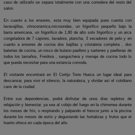
caso de utilizarlo se separa totalmente con una corredera del resto del
salon.
En cuanto a los enseres, esta muy bien equipada pues cuenta con
lavavajillas, vitroceramica,microondas, un frigorifico pequeño bajo la
barra americana, un frigorifico de 1,80 de alto solo frigorifico y un arca
congeladora de 7 cajones, lavadora, plancha, 3 secadores de pelo y en
cuanto a enseres de cocina dos bajillas y cristaleria completa , dos
baterias de cocina, un rosco de butano paellero y sartenes y paelleras de
todos los tamaños, Freidora , sanguichera y menaje de cocina todo lo
que pueda necesitar para una estancia comoda.
El visitante encontrará en El Cortijo Torre Hueca un lugar ideal para
descansar, para vivir el silencio, la naturaleza, y olvidar así el cotidiano
caos de la ciudad.
Entre sus dependencias, podrá disfrutar de unos días repletos de
relajación y bienestar, ya sea al cobijo del fuego en la chimenea durante
los meses de frío, o respirando y palpando el frescor junto a la piscina
durante los meses de estío y degustando las hortalizas y frutos que el
huerto ofrece en cada época del año.