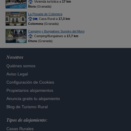
Vivienda turística a
17 km
Íllora
(Granada)
La Posada de Colomera
Casa Rural a
17,3 km
Colomera
(Granada)
Camping y Bungalows Suspiro del Moro
Camping/Bungalows a
17,7 km
Otura
(Granada)
Nosotros
Quiénes somos
Aviso Legal
Configuración de Cookies
Propietarios alojamientos
Anuncia gratis tu alojamiento
Blog de Turismo Rural
Tipos de alojamiento:
Casas Rurales