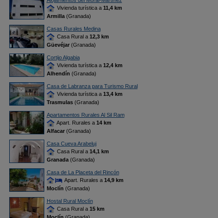
Alojamientos del Moral-Martínez
Vivienda turística a
11,4 km
Armilla
(Granada)
Casas Rurales Medina
Casa Rural a
12,3 km
Güevéjar
(Granada)
Cortijo Algabia
Vivienda turística a
12,4 km
Alhendín
(Granada)
Casa de Labranza para Turismo Rural
Vivienda turística a
13,4 km
Trasmulas
(Granada)
Apartamentos Rurales Al Sil Ram
Apart. Rurales a
14 km
Alfacar
(Granada)
Casa Cueva Arabeluj
Casa Rural a
14,1 km
Granada
(Granada)
Casa de La Placeta del Rincón
Apart. Rurales a
14,9 km
Moclín
(Granada)
Hostal Rural Moclín
Casa Rural a
15 km
Moclín
(Granada)