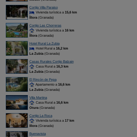
Cortijo Villa Paraiso
Vivienda turística a
15,6 km
Íllora
(Granada)
Cortijo Las Chorreras
Vivienda turística a
16 km
Íllora
(Granada)
Hotel Rural La Zubia
Hotel Rural a
16,2 km
La Zubia
(Granada)
Casas Rurales Cortijo Balzain
Casa Rural a
16,3 km
La Zubia
(Granada)
El Rincón de Pepa
Apartamento a
16,6 km
La Zubia
(Granada)
Villa Martina
Casa Rural a
16,6 km
Otura
(Granada)
Cortijo La Roca
Vivienda turística a
17 km
Illora
(Granada)
Buenavista