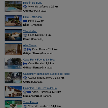
Rincón de Elena
Vivienda turística a
10 km
Quéntar
(Granada)
Hotel Zerbinetta
Hotel a
11 km
Dílar
(Granada)
Villa Martina
Casa Rural a
11 km
Otura
(Granada)
Alba Montis
Casa Rural a
11,1 km
Güéjar Sierra
(Granada)
Casa Rural Fuente La Teja
Casa Rural a
12,6 km
Güéjar Sierra
(Granada)
Camping y Bungalows Suspiro del Moro
Camping/Bungalows a
13,4 km
Otura
(Granada)
Complejo Rural Costa del Sol
Apart. Rurales a
13,4 km
Güéjar Sierra
(Granada)
Torre Hueca
Vivienda turística a
14,1 km