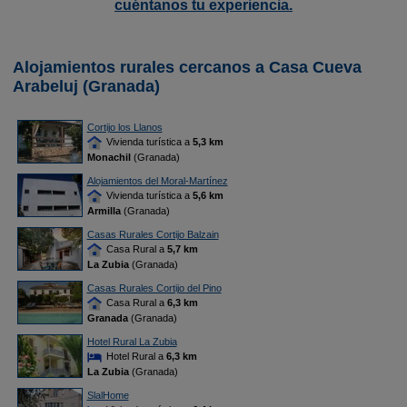
cuéntanos tu experiencia.
Alojamientos rurales cercanos a Casa Cueva
Arabeluj (Granada)
Cortijo los Llanos
Vivienda turística a
5,3 km
Monachil
(Granada)
Alojamientos del Moral-Martínez
Vivienda turística a
5,6 km
Armilla
(Granada)
Casas Rurales Cortijo Balzain
Casa Rural a
5,7 km
La Zubia
(Granada)
Casas Rurales Cortijo del Pino
Casa Rural a
6,3 km
Granada
(Granada)
Hotel Rural La Zubia
Hotel Rural a
6,3 km
La Zubia
(Granada)
SlalHome