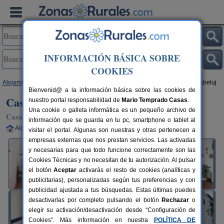
INFORMACIÓN BÁSICA SOBRE
COOKIES
Alojamientos
>
Andalucía
>
Granada
>
Granada capital
> Casa Cueva Arabeluj
Bienvenid@ a la información básica sobre las cookies de
Casa Cueva Arabeluj
nuestro portal responsabilidad de
Mario Temprado Casas
.
Una cookie o galleta informática es un pequeño archivo de
Casa Rural en Granada (Granada)
información que se guarda en tu pc, smartphone o tablet al
Alquiler completo
4+1 plazas
1 km de Granada
visitar el portal. Algunas son nuestras y otras pertenecen a
empresas externas que nos prestan servicios. Las activadas
y necesarias para que todo funcione correctamente son las
Cookies Técnicas y no necesitan de tu autorización. Al pulsar
el botón
Aceptar
activarás el resto de cookies (analíticas y
publicitarias), personalizadas según tus preferencias y con
publicidad ajustada a tus búsquedas. Estas últimas puedes
desactivarlas por completo pulsando el botón
Rechazar
o
elegir su activación/desactivación desde “Configuración de
Cookies”. Más información en nuestra
POLÍTICA DE