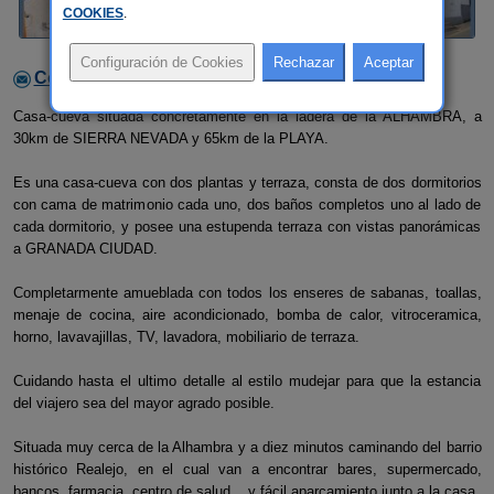
COOKIES
.
Contactar con el alojamiento
Casa-cueva situada concretamente en la ladera de la ALHAMBRA, a
30km de SIERRA NEVADA y 65km de la PLAYA.
Es una casa-cueva con dos plantas y terraza, consta de dos dormitorios
con cama de matrimonio cada uno, dos baños completos uno al lado de
cada dormitorio, y posee una estupenda terraza con vistas panorámicas
a GRANADA CIUDAD.
Completarmente amueblada con todos los enseres de sabanas, toallas,
menaje de cocina, aire acondicionado, bomba de calor, vitroceramica,
horno, lavavajillas, TV, lavadora, mobiliario de terraza.
Cuidando hasta el ultimo detalle al estilo mudejar para que la estancia
del viajero sea del mayor agrado posible.
Situada muy cerca de la Alhambra y a diez minutos caminando del barrio
histórico Realejo, en el cual van a encontrar bares, supermercado,
bancos, farmacia, centro de salud... y fácil aparcamiento junto a la casa.