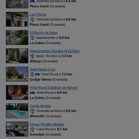
Vivienda turística a
6,4 km
Pinos Genil
(Granada)
Las Parras
Vivienda turística a
6,6 km
Pinos Genil
(Granada)
El Rincón de Pepa
Apartamento a
6,9 km
La Zubia
(Granada)
Apartamentos Rurales Al Sil Ram
Apart. Rurales a
7,3 km
Alfacar
(Granada)
Hotel Santa Cruz
Hotel Rural a
7,5 km
Güéjar Sierra
(Granada)
Hotel Rural El Balcón de Nieves
Hotel Rural a
8,8 km
La Zubia
(Granada)
Cortijo Algabia
Vivienda turística a
8,9 km
Alhendín
(Granada)
Casas Rurales Medina
Casa Rural a
9,7 km
Güevéjar
(Granada)