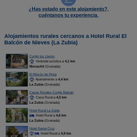
¿Has estado en este alojamiento?,
cuéntanos tu experiencia.
Alojamientos rurales cercanos a Hotel Rural El
Balcón de Nieves (La Zubia)
Cortijo los Llanos
Vivienda turística a
4,1 km
Monachil
(Granada)
El Rincón de Pepa
Apartamento a
4,4 km
La Zubia
(Granada)
Casas Rurales Cortijo Balzain
Casa Rural a
4,5 km
La Zubia
(Granada)
Hotel Rural La Zubia
Hotel Rural a
4,6 km
La Zubia
(Granada)
Hotel Santa Cruz
Hotel Rural a
4,9 km