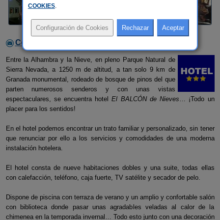
COOKIES
.
Contactar con el alojamiento
Entre la Alhambra y la Nieve, en pleno Parque Natural de
Sierra Nevada, a 1250 m de altitud, a tan solo 9 km de
Granada monumental, rodeado de bosque de pinos del que
parten numerosos senderos y con unas vistas
espectaculares, se encuentra hotel
El BALCÓN de Nieves
… ¡Todo un
placer para los sentidos!
En el hotel podemos encontrar un trato familiar y personalizado, sin tener
que renunciar por ello a los servicios y comodidades de una moderna
instalación hotelera.
El hotel consta de nueve habitaciones dobles y una suite, todas ellas
con calefacción, teléfono, caja fuerte, TV satélite y secador de pelo.
Dispone de piscina con terraza de verano y un amplio y confortable salón
con biblioteca donde pasar unas agradables veladas al calor de la
chimenea en la temporada invernal… Todo esto junto con una decoración