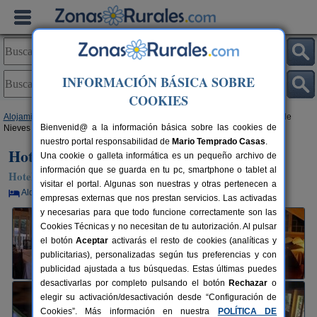
INFORMACIÓN BÁSICA SOBRE
COOKIES
Alojamientos
>
Andalucía
>
Granada
>
La Zubia
> Hotel Rural El Balcón de
Bienvenid@ a la información básica sobre las cookies de
Nieves
nuestro portal responsabilidad de
Mario Temprado Casas
.
Hotel Rural El Balcón de Nieves
Una cookie o galleta informática es un pequeño archivo de
información que se guarda en tu pc, smartphone o tablet al
Hotel Rural en La Zubia (Granada)
visitar el portal. Algunas son nuestras y otras pertenecen a
Alquiler por habitaciones
20+5 plazas
9 km de Granada
empresas externas que nos prestan servicios. Las activadas
y necesarias para que todo funcione correctamente son las
Cookies Técnicas y no necesitan de tu autorización. Al pulsar
el botón
Aceptar
activarás el resto de cookies (analíticas y
publicitarias), personalizadas según tus preferencias y con
publicidad ajustada a tus búsquedas. Estas últimas puedes
desactivarlas por completo pulsando el botón
Rechazar
o
elegir su activación/desactivación desde “Configuración de
Cookies”. Más información en nuestra
POLÍTICA DE