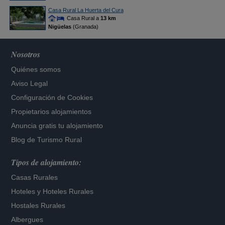
Casa Rural La Huerta del Cura
Casa Rural a
13 km
Nigüelas
(Granada)
Nosotros
Quiénes somos
Aviso Legal
Configuración de Cookies
Propietarios alojamientos
Anuncia gratis tu alojamiento
Blog de Turismo Rural
Tipos de alojamiento:
Casas Rurales
Hoteles
y
Hoteles Rurales
Hostales Rurales
Albergues