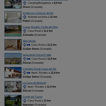
Camping/Bungalows a
9,9 km
Otura
(Granada)
Cortijo Los Cerezos de Ani
Vivienda turística a
11 km
Padul
(Granada)
Casas Rurales Cortijo del Pino
Casa Rural a
11,2 km
Granada
(Granada)
Alba Montis
Casa Rural a
11,5 km
Güéjar Sierra
(Granada)
Alojamiento Rural El Valle
Casa Rural a
11,8 km
Dúrcal
(Granada)
Complejo Rural Costa del Sol
Apart. Rurales a
11,9 km
Güéjar Sierra
(Granada)
La Casa de Almócita
Apart. Rurales a
11,9 km
Dúrcal
(Granada)
Cortijo del Tuerto
Casa Rural a
13 km
Nigüelas
(Granada)