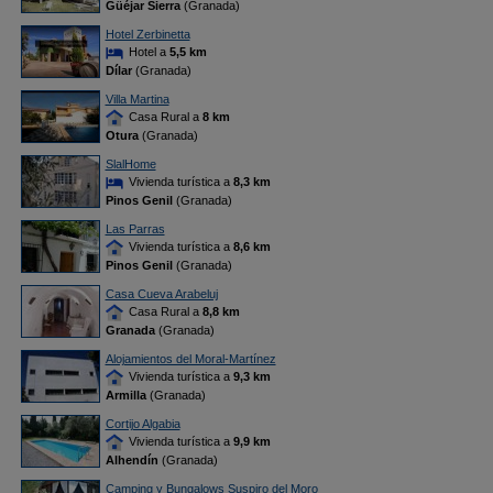
Güéjar Sierra
(Granada)
Hotel Zerbinetta
Hotel a
5,5 km
Dílar
(Granada)
Villa Martina
Casa Rural a
8 km
Otura
(Granada)
SlalHome
Vivienda turística a
8,3 km
Pinos Genil
(Granada)
Las Parras
Vivienda turística a
8,6 km
Pinos Genil
(Granada)
Casa Cueva Arabeluj
Casa Rural a
8,8 km
Granada
(Granada)
Alojamientos del Moral-Martínez
Vivienda turística a
9,3 km
Armilla
(Granada)
Cortijo Algabia
Vivienda turística a
9,9 km
Alhendín
(Granada)
Camping y Bungalows Suspiro del Moro