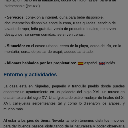
habitación, baño en la habitación, ducha de hidromasaje, bañera de
hidromasaje (jacuzzi).
- Servicios:
conexión a internet, cuna para bebé disponible,
documentación disponible sobre la zona, rutas guiadas, servicio de
lavado de ropa, leña gratuita, venta de productos locales, se sirven
desayunos, se sirven comidas, se sirven cenas.
- Situación:
en el casco urbano, cerca de la playa, cerca del río, en la
montaña, cerca de pistas de esquí, acceso asfaltado.
- Idiomas hablados por los propietarios:
español
inglés
Entorno y actividades
La casa está en Nigüelas, pequeño y tranquilo pueblo donde puedes
encontrar un ayuntamiento en un palacete del siglo XVI, un museo en
una almazara del siglo XV, Una Iglesia de estilo mudéjar de finales del S.
XVI, callejuelas serpenteantes tal y como lo diseñaron los árabes, y
mucho más………
Al estar a los pies de Sierra Nevada también tenemos distintos rincones
para dar buenos paseos disfrutando de la naturaleza y poder observar a