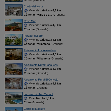
Dúrcal
(Granada)
Cortijo del Norte
Vivienda turística a
4,5 km
Cónchar / Valle de L
... (Granada)
Casa Mar
Vivienda turística a
4,5 km
Cónchar
(Granada)
Parador del Silo
Vivienda turística a
4,5 km
Cónchar / Villamena
(Granada)
Alojamiento Los Almendros
Vivienda turística a
4,6 km
Cónchar / Villamena
(Granada)
Alojamiento Rural Casa Icas
Vivienda turística a
4,7 km
Cónchar
(Granada)
Alojamiento Rural El Concejo
Vivienda turística a
4,7 km
Cónchar
(Granada)
La Loma de Ana María II
Casa Rural a
5,3 km
Chite
(Granada)
Cortijo El Maestro