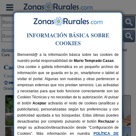
INFORMACIÓN BÁSICA SOBRE
COOKIES
Alojamientos
>
Andalucía
>
Granada
>
Niguelas
> Casa Rural La Huerta del
Bienvenid@ a la información básica sobre las cookies de
Cura
nuestro portal responsabilidad de
Mario Temprado Casas
.
Casa Rural La Huerta del Cura
Una cookie o galleta informática es un pequeño archivo de
información que se guarda en tu pc, smartphone o tablet al
Casa Rural en Nigüelas (Granada)
visitar el portal. Algunas son nuestras y otras pertenecen a
Alquiler completo y por habitaciones
4+2 plazas
27 km de
empresas externas que nos prestan servicios. Las activadas
Granada
y necesarias para que todo funcione correctamente son las
Cookies Técnicas y no necesitan de tu autorización. Al pulsar
el botón
Aceptar
activarás el resto de cookies (analíticas y
publicitarias), personalizadas según tus preferencias y con
publicidad ajustada a tus búsquedas. Estas últimas puedes
desactivarlas por completo pulsando el botón
Rechazar
o
elegir su activación/desactivación desde “Configuración de
Cookies”. Más información en nuestra
POLÍTICA DE