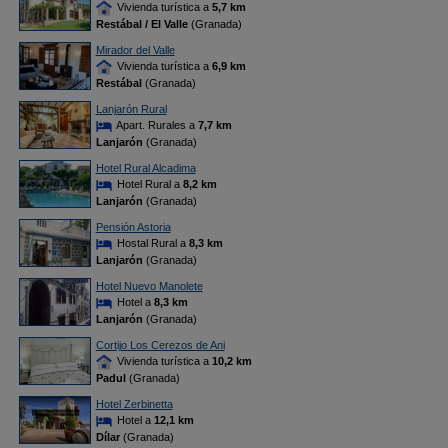
Vivienda turística a
5,7 km
Restábal / El Valle
(Granada)
Mirador del Valle
Vivienda turística a
6,9 km
Restábal
(Granada)
Lanjarón Rural
Apart. Rurales a
7,7 km
Lanjarón
(Granada)
Hotel Rural Alcadima
Hotel Rural a
8,2 km
Lanjarón
(Granada)
Pensión Astoria
Hostal Rural a
8,3 km
Lanjarón
(Granada)
Hotel Nuevo Manolete
Hotel a
8,3 km
Lanjarón
(Granada)
Cortijo Los Cerezos de Ani
Vivienda turística a
10,2 km
Padul
(Granada)
Hotel Zerbinetta
Hotel a
12,1 km
Dílar
(Granada)