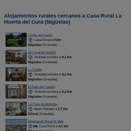
Alojamientos rurales cercanos a Casa Rural La
Huerta del Cura (Nigüelas)
Cortijo del Tuerto
Casa Rural a
0 km
Nigüelas
(Granada)
El Corral de Serafín
Vivienda turística a
0,1 km
Nigüelas
(Granada)
La Casilla
Vivienda turística a
0,2 km
Nigüelas
(Granada)
El Patio del Carbón
Vivienda turística a
0,2 km
Nigüelas
(Granada)
La Casa de Almócita
Apart. Rurales a
2,7 km
Dúrcal
(Granada)
Alojamiento Rural El Valle
Casa Rural a
4,1 km