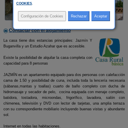
COOKIES
.
Contactar con el alojamiento
La casa tiene dos estancias principales: Jazmín Y
Buganvilla y un Estudio Azahar que es accesible.
Existe la posibilidad de alquilar la casa completa con
capacidad para 8 personas
JAZMÍN es un apartamento equipado para dos personas con calefacción
cama de 1.50 y posibilidad de cuna, incluida toda la lencería necesaria
(sábanas,mantas y toallas) cuarto de baño completo con ducha de
hidromasaje y secador de pelo, cocina equipada con menaje completo,
batidora, tostadora, microondas, frigorífico, lavadora, salón con
chimenea, televisión y DVD con lector de tarjetas, una amplia terraza
con su correspondiente mobiliario incluyendo buenas vistas y abundante
sol.
Internet en todas las habitaciones.