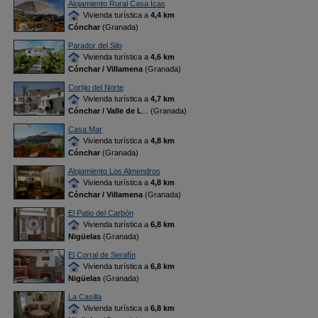
Alojamiento Rural Casa Icas
Vivienda turística a
4,4 km
Cónchar
(Granada)
Parador del Silo
Vivienda turística a
4,6 km
Cónchar / Villamena
(Granada)
Cortijo del Norte
Vivienda turística a
4,7 km
Cónchar / Valle de L
... (Granada)
Casa Mar
Vivienda turística a
4,8 km
Cónchar
(Granada)
Alojamiento Los Almendros
Vivienda turística a
4,8 km
Cónchar / Villamena
(Granada)
El Patio del Carbón
Vivienda turística a
6,8 km
Nigüelas
(Granada)
El Corral de Serafín
Vivienda turística a
6,8 km
Nigüelas
(Granada)
La Casilla
Vivienda turística a
6,8 km