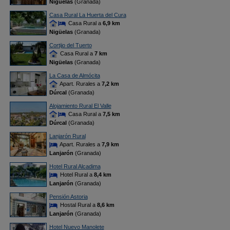
Nigüelas
(Granada)
Casa Rural La Huerta del Cura
Casa Rural a
6,9 km
Nigüelas
(Granada)
Cortijo del Tuerto
Casa Rural a
7 km
Nigüelas
(Granada)
La Casa de Almócita
Apart. Rurales a
7,2 km
Dúrcal
(Granada)
Alojamiento Rural El Valle
Casa Rural a
7,5 km
Dúrcal
(Granada)
Lanjarón Rural
Apart. Rurales a
7,9 km
Lanjarón
(Granada)
Hotel Rural Alcadima
Hotel Rural a
8,4 km
Lanjarón
(Granada)
Pensión Astoria
Hostal Rural a
8,6 km
Lanjarón
(Granada)
Hotel Nuevo Manolete