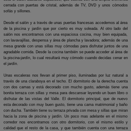
cerrada con puertas de cristal, además de TV, DVD y unos cómodos
sofás y sillones.
Desde el salón y a través de unas puertas francesas accedemos al área
de la piscina y jardí­n que por cierto es muy soleada. Al otro lado del
salón nos encontramos con una espaciosa cocina, muy bien equipada,
con lavavajillas, despensa y área de plancha y lavadora; además de una
mesa grande con unas sillas muy cómodas para disfrutar juntos de una
agradable comida. Desde la cocina también se puede acceder al área de
la piscina-jardí­n, lo cual resultará muy cómodo cuando decidas cenar en
el jardí­n.
Unas escaleras nos llevan al primer piso, iluminadas por luz natural a
través de una claraboya en el techo. El dormitorio de la derecha cuenta
con dos camas y está decorado con mucho gusto, además tiene una
bonita terraza con sillas y mesa para descansar leyendo un buen libro o
disfrutar de las vistas del Valle. El dormitorio principal, que de nuevo
esta decorado con muy buen gusto, tiene una cama matrimonial y baño
con ducha. También tiene su terraza privada con mesa y sillas que miran
hacia la zona de piscina y jardí­n. Un poco mas adelante en el mismo
corredor nos encontramos con otro dormitorio, con el mismo estilo y
calidad que el resto de la casa, y que también cuenta con una terraza