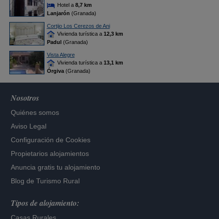
Hotel a
8,7 km
Lanjarón
(Granada)
Cortijo Los Cerezos de Ani
Vivienda turística a
12,3 km
Padul
(Granada)
Vista Alegre
Vivienda turística a
13,1 km
Órgiva
(Granada)
Nosotros
Quiénes somos
Aviso Legal
Configuración de Cookies
Propietarios alojamientos
Anuncia gratis tu alojamiento
Blog de Turismo Rural
Tipos de alojamiento:
Casas Rurales