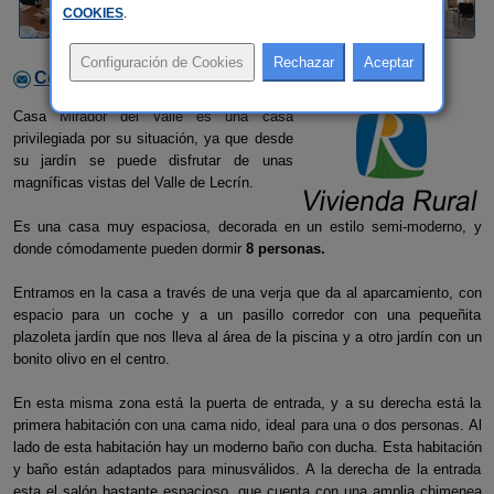
COOKIES
.
Contactar con el alojamiento
Casa Mirador del Valle es una casa
privilegiada por su situación, ya que desde
su jardín se puede disfrutar de unas
magníficas vistas del Valle de Lecrí­n.
Es una casa muy espaciosa, decorada en un estilo semi-moderno, y
donde cómodamente pueden dormir
8 personas.
Entramos en la casa a través de una verja que da al aparcamiento, con
espacio para un coche y a un pasillo corredor con una pequeñita
plazoleta jardí­n que nos lleva al área de la piscina y a otro jardí­n con un
bonito olivo en el centro.
En esta misma zona está la puerta de entrada, y a su derecha está la
primera habitación con una cama nido, ideal para una o dos personas. Al
lado de esta habitación hay un moderno baño con ducha. Esta habitación
y baño están adaptados para minusválidos. A la derecha de la entrada
esta el salón bastante espacioso, que cuenta con una amplia chimenea