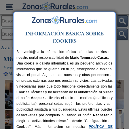
INFORMACIÓN BÁSICA SOBRE
COOKIES
Alojamientos
>
Andalucía
>
Granada
>
Restábal
> Mirador del Valle
Bienvenid@ a la información básica sobre las cookies de
Mirador del Valle
nuestro portal responsabilidad de
Mario Temprado Casas
.
Una cookie o galleta informática es un pequeño archivo de
Vivienda turística en Restábal (Granada)
información que se guarda en tu pc, smartphone o tablet al
Alquiler completo
2-8+2 plazas
30 km de Granada
visitar el portal. Algunas son nuestras y otras pertenecen a
empresas externas que nos prestan servicios. Las activadas
y necesarias para que todo funcione correctamente son las
Cookies Técnicas y no necesitan de tu autorización. Al pulsar
el botón
Aceptar
activarás el resto de cookies (analíticas y
publicitarias), personalizadas según tus preferencias y con
publicidad ajustada a tus búsquedas. Estas últimas puedes
desactivarlas por completo pulsando el botón
Rechazar
o
elegir su activación/desactivación desde “Configuración de
Cookies”. Más información en nuestra
POLÍTICA DE