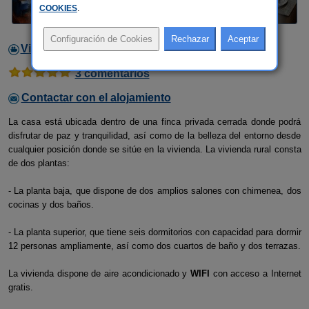
COOKIES
.
Video
3 comentarios
Contactar con el alojamiento
La casa está ubicada dentro de una finca privada cerrada donde podrá
disfrutar de paz y tranquilidad, así como de la belleza del entorno desde
cualquier posición donde se sitúe en la vivienda. La vivienda rural consta
de dos plantas:
- La planta baja, que dispone de dos amplios salones con chimenea, dos
cocinas y dos baños.
- La planta superior, que tiene seis dormitorios con capacidad para dormir
12 personas ampliamente, así como dos cuartos de baño y dos terrazas.
La vivienda dispone de aire acondicionado y
WIFI
con acceso a Internet
gratis.