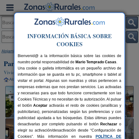
INFORMACIÓN BÁSICA SOBRE
COOKIES
Alojamientos
>
Andalucía
>
Granada
>
Cónchar
> Parador del Silo
Bienvenid@ a la información básica sobre las cookies de
Parador del Silo
nuestro portal responsabilidad de
Mario Temprado Casas
.
Una cookie o galleta informática es un pequeño archivo de
Vivienda turística en Cónchar / Villamena (Granada)
información que se guarda en tu pc, smartphone o tablet al
Alquiler completo
6-14 plazas
29 km de Granada
visitar el portal. Algunas son nuestras y otras pertenecen a
empresas externas que nos prestan servicios. Las activadas
y necesarias para que todo funcione correctamente son las
Cookies Técnicas y no necesitan de tu autorización. Al pulsar
el botón
Aceptar
activarás el resto de cookies (analíticas y
publicitarias), personalizadas según tus preferencias y con
publicidad ajustada a tus búsquedas. Estas últimas puedes
desactivarlas por completo pulsando el botón
Rechazar
o
elegir su activación/desactivación desde “Configuración de
Cookies”. Más información en nuestra
POLÍTICA DE