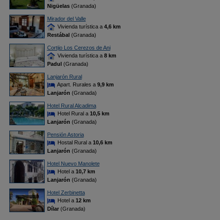
Nigüelas
(Granada)
Mirador del Valle
Vivienda turística a
4,6 km
Restábal
(Granada)
Cortijo Los Cerezos de Ani
Vivienda turística a
8 km
Padul
(Granada)
Lanjarón Rural
Apart. Rurales a
9,9 km
Lanjarón
(Granada)
Hotel Rural Alcadima
Hotel Rural a
10,5 km
Lanjarón
(Granada)
Pensión Astoria
Hostal Rural a
10,6 km
Lanjarón
(Granada)
Hotel Nuevo Manolete
Hotel a
10,7 km
Lanjarón
(Granada)
Hotel Zerbinetta
Hotel a
12 km
Dílar
(Granada)