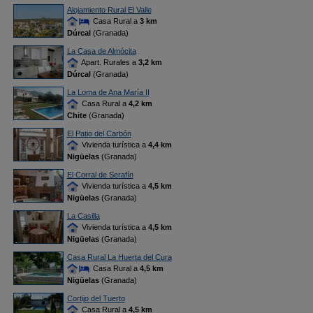
Alojamiento Rural El Valle
Casa Rural a
3 km
Dúrcal
(Granada)
La Casa de Almócita
Apart. Rurales a
3,2 km
Dúrcal
(Granada)
La Loma de Ana María II
Casa Rural a
4,2 km
Chite
(Granada)
El Patio del Carbón
Vivienda turística a
4,4 km
Nigüelas
(Granada)
El Corral de Serafín
Vivienda turística a
4,5 km
Nigüelas
(Granada)
La Casilla
Vivienda turística a
4,5 km
Nigüelas
(Granada)
Casa Rural La Huerta del Cura
Casa Rural a
4,5 km
Nigüelas
(Granada)
Cortijo del Tuerto
Casa Rural a
4,5 km