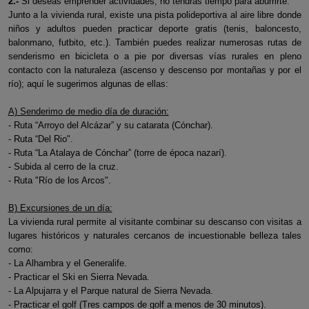
2.-
Si deseas emprender actividades, no tendrás tiempo para aburrirte:
Junto a la vivienda rural, existe una pista polideportiva al aire libre donde
niños y adultos pueden practicar deporte gratis (tenis, baloncesto,
balonmano, futbito, etc.). También puedes realizar numerosas rutas de
senderismo en bicicleta o a pie por diversas vías rurales en pleno
contacto con la naturaleza (ascenso y descenso por montañas y por el
río); aquí le sugerimos algunas de ellas:
A) Senderimo de medio día de duración:
- Ruta “Arroyo del Alcázar” y su catarata (Cónchar).
- Ruta “Del Rio".
- Ruta “La Atalaya de Cónchar” (torre de época nazarí).
- Subida al cerro de la cruz.
- Ruta "Río de los Arcos".
B) Excursiones de un día:
La vivienda rural permite al visitante combinar su descanso con visitas a
lugares históricos y naturales cercanos de incuestionable belleza tales
como:
- La Alhambra y el Generalife.
- Practicar el Ski en Sierra Nevada.
- La Alpujarra y el Parque natural de Sierra Nevada.
- Practicar el golf (Tres campos de golf a menos de 30 minutos).