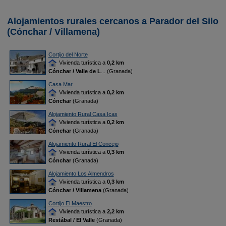
Alojamientos rurales cercanos a Parador del Silo
(Cónchar / Villamena)
Cortijo del Norte
Vivienda turística a
0,2 km
Cónchar / Valle de L
... (Granada)
Casa Mar
Vivienda turística a
0,2 km
Cónchar
(Granada)
Alojamiento Rural Casa Icas
Vivienda turística a
0,2 km
Cónchar
(Granada)
Alojamiento Rural El Concejo
Vivienda turística a
0,3 km
Cónchar
(Granada)
Alojamiento Los Almendros
Vivienda turística a
0,3 km
Cónchar / Villamena
(Granada)
Cortijo El Maestro
Vivienda turística a
2,2 km
Restábal / El Valle
(Granada)