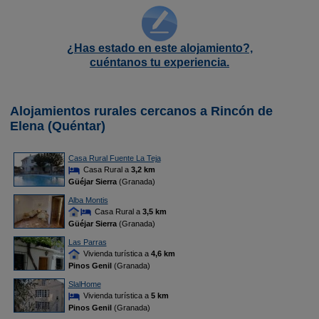
¿Has estado en este alojamiento?,
cuéntanos tu experiencia.
Alojamientos rurales cercanos a Rincón de
Elena (Quéntar)
Casa Rural Fuente La Teja
Casa Rural a
3,2 km
Güéjar Sierra
(Granada)
Alba Montis
Casa Rural a
3,5 km
Güéjar Sierra
(Granada)
Las Parras
Vivienda turística a
4,6 km
Pinos Genil
(Granada)
SlalHome
Vivienda turística a
5 km
Pinos Genil
(Granada)