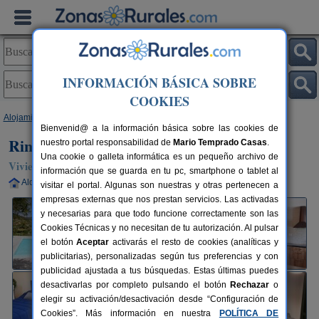
INFORMACIÓN BÁSICA SOBRE
COOKIES
Alojamientos
>
Andalucía
>
Granada
>
Quéntar
> Rincón de Elena
Bienvenid@ a la información básica sobre las cookies de
Rincón de Elena
nuestro portal responsabilidad de
Mario Temprado Casas
.
Una cookie o galleta informática es un pequeño archivo de
Vivienda turística en Quéntar (Granada)
información que se guarda en tu pc, smartphone o tablet al
Alquiler completo
8 plazas
20 km de Granada
visitar el portal. Algunas son nuestras y otras pertenecen a
empresas externas que nos prestan servicios. Las activadas
y necesarias para que todo funcione correctamente son las
Cookies Técnicas y no necesitan de tu autorización. Al pulsar
el botón
Aceptar
activarás el resto de cookies (analíticas y
publicitarias), personalizadas según tus preferencias y con
publicidad ajustada a tus búsquedas. Estas últimas puedes
desactivarlas por completo pulsando el botón
Rechazar
o
elegir su activación/desactivación desde “Configuración de
Cookies”. Más información en nuestra
POLÍTICA DE