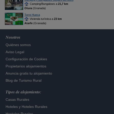
Camping/Bungalows a
21,7 km
Otura
(Granada)
Torre Hueca
Vivienda turística a
23 km
Atarfe
(Granada)
Nosotros
Quiénes somos
Aviso Legal
Configuración de Cookies
Propietarios alojamientos
Anuncia gratis tu alojamiento
Blog de Turismo Rural
Tipos de alojamiento:
Casas Rurales
Hoteles
y
Hoteles Rurales
Hostales Rurales