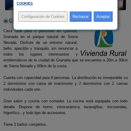
COOKIES
.
Contactar con el alojamiento
Casa rural para 8 personas en Quéntar,
Granada en el parque natural de Sierra
Nevada. Disfrute de un entorno natural,
bello, apacible y tranquilo, sin renunciar a
todos los lugares interesantes y
emblemáticos de la ciudad de Granada que se encuentra a 20m.a 30km
de Sierra Nevada y 60km de la costa.
Cuenta con capacidad para 8 personas. La distribución es inmejorable co
2 dormitorios con cama de matrimonio y 2 dormitorios con 2 camas
individuales cada uno.
Gran salón y cocina con comedor. La cocina está equipada con todo
detalle. Dispone de horno, vitrocerámica, lavavajillas, microondas,
frigorífico...y todo tipo de accesorios.
Tiene 2 baños completos.