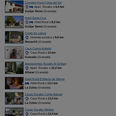
Complejo Rural Costa del Sol
Apart. Rurales a
6,4 km
Güéjar Sierra
(Granada)
Hotel Santa Cruz
Hotel Rural a
8,3 km
Güéjar Sierra
(Granada)
Cortijo los Llanos
Vivienda turística a
9,6 km
Monachil
(Granada)
Casa Cueva Arabeluj
Casa Rural a
10 km
Granada
(Granada)
Apartamentos Rurales Al Sil Ram
Apart. Rurales a
10,2 km
Alfacar
(Granada)
Hotel Rural El Balcón de Nieves
Hotel Rural a
13,1 km
La Zubia
(Granada)
Casas Rurales Cortijo Balzain
Casa Rural a
13,4 km
La Zubia
(Granada)
Casas Rurales Medina
Casa Rural a
13,4 km