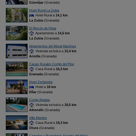
Güevéjar
(Granada)
Hotel Rural La Zubia
Hotel Rural a
14,1 km
La Zubia
(Granada)
El Rincón de Pepa
Apartamento a
14,5 km
La Zubia
(Granada)
Alojamientos del Moral-Martínez
Vivienda turística a
15,4 km
Armilla
(Granada)
Casas Rurales Cortijo del Pino
Casa Rural a
16,3 km
Granada
(Granada)
Hotel Zerbinetta
Hotel a
18 km
Dílar
(Granada)
Cortijo Algabia
Vivienda turística a
18,5 km
Alhendín
(Granada)
Villa Martina
Casa Rural a
19,3 km
Otura
(Granada)
Camping y Bungalows Suspiro del Moro