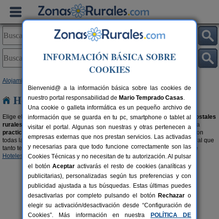
INFORMACIÓN BÁSICA SOBRE
COOKIES
Alojamientos
>
Hostales Rurales
>
Castilla-La Mancha
> Albacete
Bienvenid@ a la información básica sobre las cookies de
Hostales Rurales en Albacete
nuestro portal responsabilidad de
Mario Temprado Casas
.
Una cookie o galleta informática es un pequeño archivo de
Elige el destino que quieres y
reserva una habitación
en uno de estos
hostales
información que se guarda en tu pc, smartphone o tablet al
rurales en Albacete
disponibles. Lugares acogedores y con encanto para
visitar el portal. Algunas son nuestras y otras pertenecen a
practicar turismo rural en Albacete
de una forma cómoda y tranquila. Con
empresas externas que nos prestan servicios. Las activadas
todas las comodidades como si estuvieras en tu casa y con el encanto rural que
y necesarias para que todo funcione correctamente son las
tanto te gusta. También te recomendamos buscar en nuestra selección de
Hoteles en Albacete
y
Hoteles Rurales en Albacete
.
Cookies Técnicas y no necesitan de tu autorización. Al pulsar
el botón
Aceptar
activarás el resto de cookies (analíticas y
publicitarias), personalizadas según tus preferencias y con
publicidad ajustada a tus búsquedas. Estas últimas puedes
desactivarlas por completo pulsando el botón
Rechazar
o
elegir su activación/desactivación desde “Configuración de
Cookies”. Más información en nuestra
POLÍTICA DE