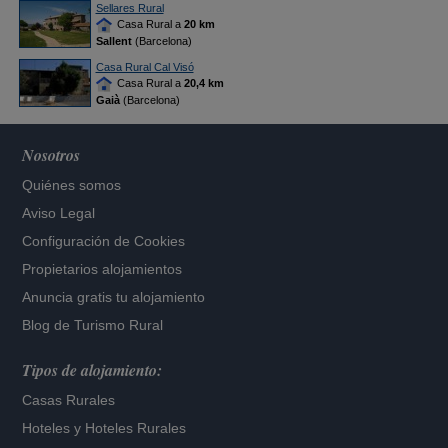
Sellares Rural
Casa Rural a
20 km
Sallent
(Barcelona)
Casa Rural Cal Visó
Casa Rural a
20,4 km
Gaià
(Barcelona)
Nosotros
Quiénes somos
Aviso Legal
Configuración de Cookies
Propietarios alojamientos
Anuncia gratis tu alojamiento
Blog de Turismo Rural
Tipos de alojamiento:
Casas Rurales
Hoteles
y
Hoteles Rurales