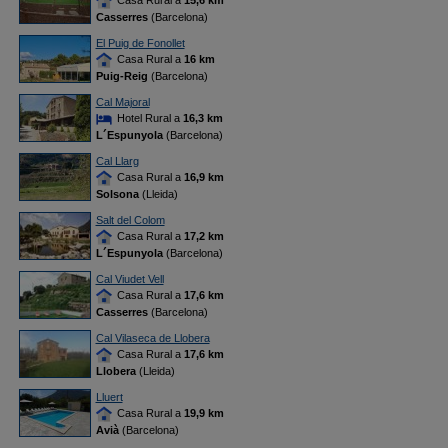
Casa Rural a
15,6 km
Casserres
(Barcelona)
El Puig de Fonollet
Casa Rural a
16 km
Puig-Reig
(Barcelona)
Cal Majoral
Hotel Rural a
16,3 km
L´Espunyola
(Barcelona)
Cal Llarg
Casa Rural a
16,9 km
Solsona
(Lleida)
Salt del Colom
Casa Rural a
17,2 km
L´Espunyola
(Barcelona)
Cal Viudet Vell
Casa Rural a
17,6 km
Casserres
(Barcelona)
Cal Vilaseca de Llobera
Casa Rural a
17,6 km
Llobera
(Lleida)
Lluert
Casa Rural a
19,9 km
Avià
(Barcelona)