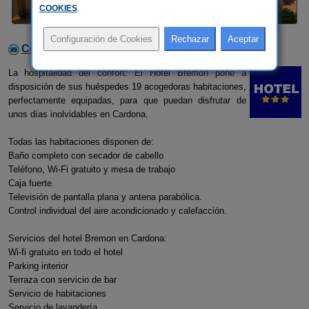
COOKIES
.
Contactar con el alojamiento
La hospitalidad del confort: El Hotel Bremon pone a
disposición de sus huéspedes 19 acogedoras habitaciones,
perfectamente equipadas, para que puedan disfrutar de
unos días inolvidables en Cardona.
Todas las habitaciones disponen de:
Baño completo con secador de cabello
Teléfono, Wi-Fi gratuito y mesa de trabajo
Caja fuerte.
Televisión de pantalla plana y antena parabólica.
Control individual del aire acondicionado y calefacción.
Servicios del hotel Bremon en Cardona:
Wi-fi gratuito en todo el hotel
Parking interior
Terraza con servicio de bar
Servicio de habitaciones
Servicio de lavandería