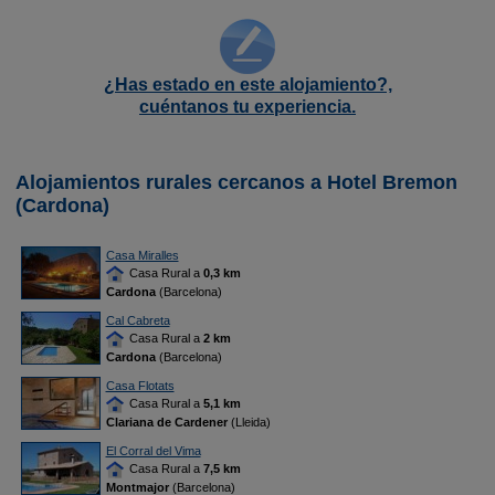
¿Has estado en este alojamiento?,
cuéntanos tu experiencia.
Alojamientos rurales cercanos a Hotel Bremon
(Cardona)
Casa Miralles
Casa Rural a
0,3 km
Cardona
(Barcelona)
Cal Cabreta
Casa Rural a
2 km
Cardona
(Barcelona)
Casa Flotats
Casa Rural a
5,1 km
Clariana de Cardener
(Lleida)
El Corral del Vima
Casa Rural a
7,5 km
Montmajor
(Barcelona)