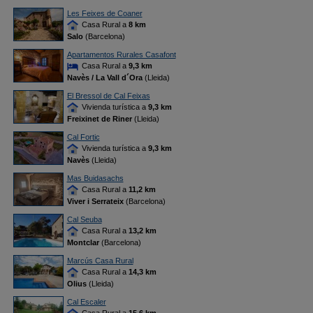
Les Feixes de Coaner
Casa Rural a
8 km
Salo
(Barcelona)
Apartamentos Rurales Casafont
Casa Rural a
9,3 km
Navès / La Vall d´Ora
(Lleida)
El Bressol de Cal Feixas
Vivienda turística a
9,3 km
Freixinet de Riner
(Lleida)
Cal Fortic
Vivienda turística a
9,3 km
Navès
(Lleida)
Mas Buidasachs
Casa Rural a
11,2 km
Viver i Serrateix
(Barcelona)
Cal Seuba
Casa Rural a
13,2 km
Montclar
(Barcelona)
Marcús Casa Rural
Casa Rural a
14,3 km
Olius
(Lleida)
Cal Escaler