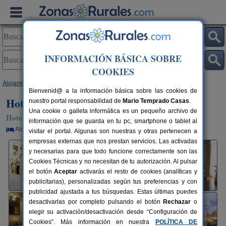
INFORMACIÓN BÁSICA SOBRE
COOKIES
Alojamientos
>
Cataluña
>
Barcelona
>
Cardona
> Hotel Bremon
Bienvenid@ a la información básica sobre las cookies de
Hotel Bremon
nuestro portal responsabilidad de
Mario Temprado Casas
.
Una cookie o galleta informática es un pequeño archivo de
Hotel en Cardona (Barcelona)
información que se guarda en tu pc, smartphone o tablet al
Alquiler por habitaciones
36+4 plazas
100 km de Barcelona
visitar el portal. Algunas son nuestras y otras pertenecen a
empresas externas que nos prestan servicios. Las activadas
y necesarias para que todo funcione correctamente son las
Cookies Técnicas y no necesitan de tu autorización. Al pulsar
el botón
Aceptar
activarás el resto de cookies (analíticas y
publicitarias), personalizadas según tus preferencias y con
publicidad ajustada a tus búsquedas. Estas últimas puedes
desactivarlas por completo pulsando el botón
Rechazar
o
elegir su activación/desactivación desde “Configuración de
Cookies”. Más información en nuestra
POLÍTICA DE