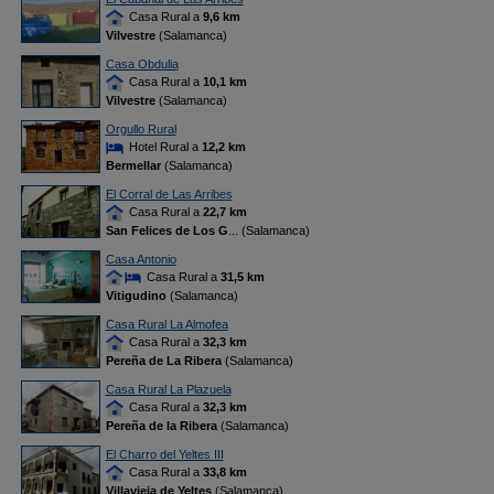
Casa Rural a
9,6 km
Vilvestre
(Salamanca)
Casa Obdulia
Casa Rural a
10,1 km
Vilvestre
(Salamanca)
Orgullo Rural
Hotel Rural a
12,2 km
Bermellar
(Salamanca)
El Corral de Las Arribes
Casa Rural a
22,7 km
San Felices de Los G
... (Salamanca)
Casa Antonio
Casa Rural a
31,5 km
Vitigudino
(Salamanca)
Casa Rural La Almofea
Casa Rural a
32,3 km
Pereña de La Ribera
(Salamanca)
Casa Rural La Plazuela
Casa Rural a
32,3 km
Pereña de la Ribera
(Salamanca)
El Charro del Yeltes III
Casa Rural a
33,8 km
Villavieja de Yeltes
(Salamanca)