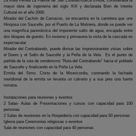
La línea Férrea La Fuente de San Esteban-Barca d’Alba, considerada la
mayor obra de ingeniería del siglo XIX y declarada Bien de Interés
Cultural en el año 2000.
Mirador del Cachón de Camaces, se encuentra en la carretera que une
Hinojosa con Saucelle, por el Puerto de La Molinera, donde se puede ver
una magnífica panorámica del imponente salto de agua, encajada entre
dos bloques de granito. En invierno y primavera la vista de la cascada es
espectacular.
Mirador del Contrabando, puede divisar las impresionantes vistas sobre
el Duero y el Salto de Saucelle y la Peña de la Vela. Es el punto de
partida de la ruta de senderismo “Ruta del Contrabando” hacia el poblado
de Saucelle y finalizando en la Peña La Vela.
Ermita del Stmo. Cristo de la Misericordia, coronando la fachada
meridional de la ermita se levanta un calvario y a sus pies una fuerte
romana.
Instalaciones para reuniones y eventos
2 Salas- Aulas de Presentaciones y cursos con capacidad para 100
personas
2 Salas de reuniones en la Hospedería con capacidad para 50 personas
Iglesia para Ceremonias religiosas o eventos
Sala de reuniones con capacidad para 40 personas.