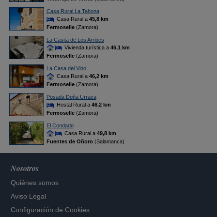
Casa Rural La Tahona
Casa Rural a
45,8 km
Fermoselle
(Zamora)
La Casita de Los Arribes
Vivienda turística a
46,1 km
Fermoselle
(Zamora)
La Casa del Vino
Casa Rural a
46,2 km
Fermoselle
(Zamora)
Posada Doña Urraca
Hostal Rural a
46,2 km
Fermoselle
(Zamora)
El Condado
Casa Rural a
49,8 km
Fuentes de Oñoro
(Salamanca)
Nosotros
Quiénes somos
Aviso Legal
Configuración de Cookies