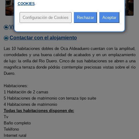
COOKIES
.
Video
Contactar con el alojamiento
Las 10 habitaciones dobles de Oca Aldeaduero cuentan con la amplitud,
comodidades y una buena calidad de acabados y en un emplazamiento
de lujo: la orilla del Rio Duero. Cinco de sus habitaciones se abren a una
magnifica terraza donde pódrás comtemplar preciosas vistas sobre el río
Duero.
Habitaciones:
1 Habitación de 2 camas
5 Habitaciones de matrimonio con terraza tipo suite
4 Habitaciones de matrimonio
Todas las habitaciones disponen de:
Tv
Baño completo
Teléfono
Internet rural