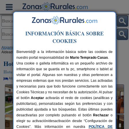
INFORMACIÓN BÁSICA SOBRE
COOKIES
Alojamientos
>
Castilla y León
>
Salamanca
>
Saucelle
> Hotel Rural
Bienvenid@ a la información básica sobre las cookies de
Aldeaduero
nuestro portal responsabilidad de
Mario Temprado Casas
.
Hotel Rural Aldeaduero
Una cookie o galleta informática es un pequeño archivo de
información que se guarda en tu pc, smartphone o tablet al
Hotel Rural en Saucelle (Salamanca)
visitar el portal. Algunas son nuestras y otras pertenecen a
Alquiler por habitaciones
20+10 plazas
110 km de Salamanca
empresas externas que nos prestan servicios. Las activadas
y necesarias para que todo funcione correctamente son las
Cookies Técnicas y no necesitan de tu autorización. Al pulsar
el botón
Aceptar
activarás el resto de cookies (analíticas y
publicitarias), personalizadas según tus preferencias y con
publicidad ajustada a tus búsquedas. Estas últimas puedes
desactivarlas por completo pulsando el botón
Rechazar
o
elegir su activación/desactivación desde “Configuración de
Cookies”. Más información en nuestra
POLÍTICA DE