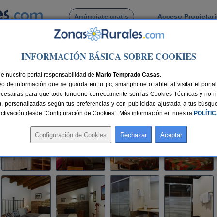
Anúnciate gratis
Acceso Propietar
Busca por pueblo
INFORMACIÓN BÁSICA SOBRE COOKIES
ermoselle
> La Casa del Vino
de nuestro portal responsabilidad de
Mario Temprado Casas
.
o de información que se guarda en tu pc, smartphone o tablet al visitar el port
)
ecesarias para que todo funcione correctamente son las Cookies Técnicas y no ne
rias), personalizadas según tus preferencias y con publicidad ajustada a tus búsq
60 km de Zamora
Compartir:
sactivación desde “Configuración de Cookies”. Más información en nuestra
POLÍTI