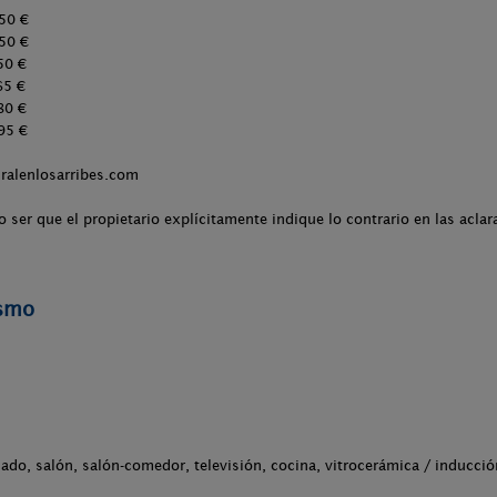
0 €
50 €
0 €
5 €
0 €
5 €
ralenlosarribes.com
 ser que el propietario explícitamente indique lo contrario en las aclar
ismo
ado, salón, salón-comedor, televisión, cocina, vitrocerámica / inducci