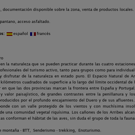
, documentación disponible sobre la zona, venta de productos locales.
 pantano, acceso asfaltado.
os:
español
francés
ero
s en la naturaleza que se pueden practicar durante las cuatro estacion
ofesionales del turismo activo, tanto para grupos como para individuale
 y disfrutar de la naturaleza en estado puro. El Espacio Natural de 
 kilómetros cuadrados de superficie a lo largo del límite occidental de
r en que las dos provincias marcan la frontera entre España y Portugal,
y valor paisajístico, de grandes contrastes entre la penillanura y lo
roducidos por el profundo encajamiento del Duero y de sus afluentes. 
ponde con un valle protegido de los vientos y con muchísima insola
 de una comunidad vegetal riquísima. Los cañones de los Arribes alca
cas conforman el hábitat de las aves, sin duda el grupo de toda la faun
 de montaña - BTT, Senderismo - trekking, Enoturismo.