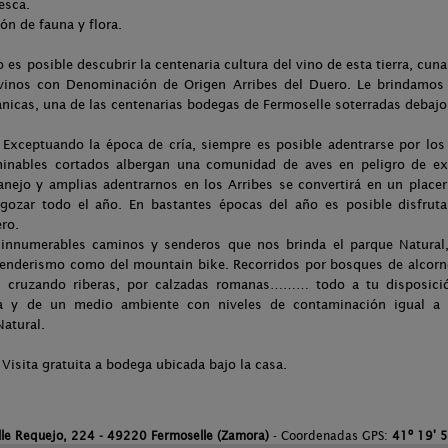
Pesca.
ón de fauna y flora.
s posible descubrir la centenaria cultura del vino de esta tierra, cuna 
vinos con Denominación de Origen Arribes del Duero. Le brindamos 
anicas, una de las centenarias bodegas de Fermoselle soterradas debaj
 Exceptuando la época de cría, siempre es posible adentrarse por lo
rminables cortados albergan una comunidad de aves en peligro de ex
anejo y amplias adentrarnos en los Arribes se convertirá en un placer.
gozar todo el año. En bastantes épocas del año es posible disfruta
ro.
innumerables caminos y senderos que nos brinda el parque Natural
 senderismo como del mountain bike. Recorridos por bosques de alcorn
4, cruzando riberas, por calzadas romanas……… todo a tu disposició
rra y de un medio ambiente con niveles de contaminación igual a
Natural.
 Visita gratuita a bodega ubicada bajo la casa.
lle Requejo, 224 - 49220 Fermoselle (Zamora)
- Coordenadas GPS:
41º 19' 5