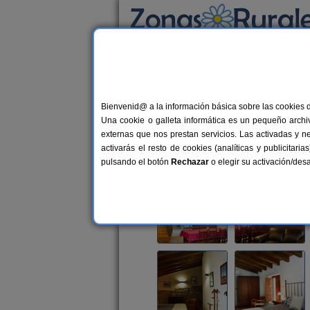
Busca por alojamiento
Alojamientos
>
Castilla y León
>
Zamora
>
F
Bienvenid@ a la información básica sobre las cookies 
La Casa del Vino
Una cookie o galleta informática es un pequeño archiv
Casa Rural en Fermoselle (Zamora
externas que nos prestan servicios. Las activadas y n
activarás el resto de cookies (analíticas y publicita
Alquiler completo
2-6+2 plazas
pulsando el botón
Rechazar
o elegir su activación/de