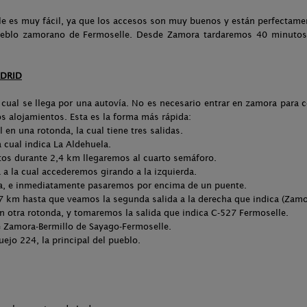
lle es muy fácil, ya que los accesos son muy buenos y están perfectame
pueblo zamorano de Fermoselle. Desde Zamora tardaremos 40 minutos
ADRID
 cual se llega por una autovía. No es necesario entrar en zamora para c
s alojamientos. Esta es la forma más rápida:
 en una rotonda, la cual tiene tres salidas.
 cual indica La Aldehuela.
ctos durante 2,4 km llegaremos al cuarto semáforo.
 a la cual accederemos girando a la izquierda.
ca, e inmediatamente pasaremos por encima de un puente.
7 km hasta que veamos la segunda salida a la derecha que indica (Zamo
 otra rotonda, y tomaremos la salida que indica C-527 Fermoselle.
ce Zamora-Bermillo de Sayago-Fermoselle.
uejo 224, la principal del pueblo.