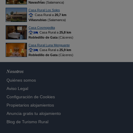
Navasfrías
(Salamanca)
Casa Rural Los Soles
Casa Rural a
20,7 km
Villasrubias
(Salamanca)
Casa Cosmopolita
Casa Rural a
25,8 km
Robledillo de Gata
(Cáceres)
Casa Rural Luna Menguante
Casa Rural a
25,9 km
Robledillo de Gata
(Cáceres)
Nosotros
Quiénes somos
Aviso Legal
Configuración de Cookies
Propietarios alojamientos
Anuncia gratis tu alojamiento
Blog de Turismo Rural