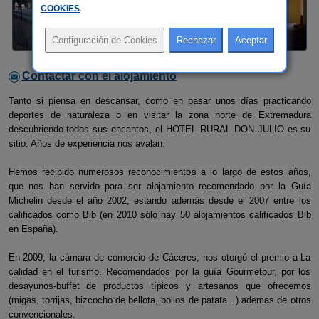
COOKIES
.
Contactar con el alojamiento
Tanto si piensa en descansar, como en pasar unos días practicando
deportes de naturaleza o en visitar la zona norte de Extremadura
descubriendo todos sus encantos, el HOTEL RURAL DON JULIO es su
sitio. Años de experiencia nos avalan.
Hemos recibido numerosos reconocimientos a lo largo de estos años,
que nos han servido para ser alojamiento recomendado por la Guía
Michelin desde el año 2002, estando además desde el 2007 entre los
calificados como Bib (en 2010 sólo hay 50 alojamientos calificados Bib
en España).
En 2009, la cámara de comercio de Cáceres, nos otorgó el premio a La
calidad en el turismo. Recomendados por la guía Gourmetour, por los
desayunos-buffet de productos típicos y artesanos que ofrecemos
(migas, torrijas, bizcocho de bellota, bollos de patata...) ademas de otros
convencionales.