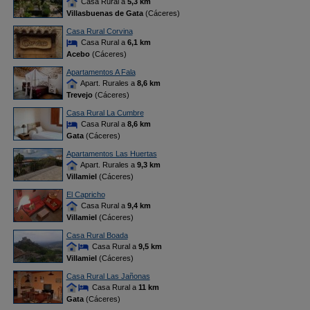
Casa Rural a
5,3 km
Villasbuenas de Gata
(Cáceres)
Casa Rural Corvina
Casa Rural a
6,1 km
Acebo
(Cáceres)
Apartamentos A Fala
Apart. Rurales a
8,6 km
Trevejo
(Cáceres)
Casa Rural La Cumbre
Casa Rural a
8,6 km
Gata
(Cáceres)
Apartamentos Las Huertas
Apart. Rurales a
9,3 km
Villamiel
(Cáceres)
El Capricho
Casa Rural a
9,4 km
Villamiel
(Cáceres)
Casa Rural Boada
Casa Rural a
9,5 km
Villamiel
(Cáceres)
Casa Rural Las Jañonas
Casa Rural a
11 km
Gata
(Cáceres)