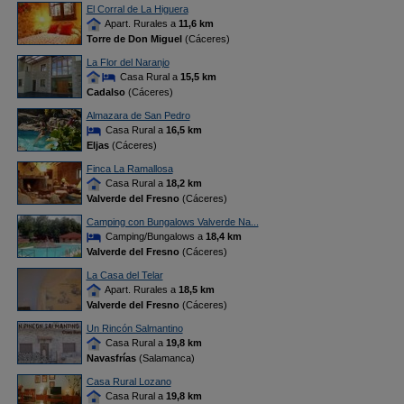
El Corral de La Higuera
Apart. Rurales a
11,6 km
Torre de Don Miguel
(Cáceres)
La Flor del Naranjo
Casa Rural a
15,5 km
Cadalso
(Cáceres)
Almazara de San Pedro
Casa Rural a
16,5 km
Eljas
(Cáceres)
Finca La Ramallosa
Casa Rural a
18,2 km
Valverde del Fresno
(Cáceres)
Camping con Bungalows Valverde Na...
Camping/Bungalows a
18,4 km
Valverde del Fresno
(Cáceres)
La Casa del Telar
Apart. Rurales a
18,5 km
Valverde del Fresno
(Cáceres)
Un Rincón Salmantino
Casa Rural a
19,8 km
Navasfrías
(Salamanca)
Casa Rural Lozano
Casa Rural a
19,8 km