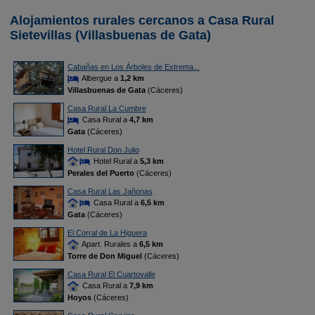
Alojamientos rurales cercanos a Casa Rural
Sietevillas (Villasbuenas de Gata)
Cabañas en Los Árboles de Extrema...
Albergue a
1,2 km
Villasbuenas de Gata
(Cáceres)
Casa Rural La Cumbre
Casa Rural a
4,7 km
Gata
(Cáceres)
Hotel Rural Don Julio
Hotel Rural a
5,3 km
Perales del Puerto
(Cáceres)
Casa Rural Las Jañonas
Casa Rural a
6,5 km
Gata
(Cáceres)
El Corral de La Higuera
Apart. Rurales a
6,5 km
Torre de Don Miguel
(Cáceres)
Casa Rural El Cuartovalle
Casa Rural a
7,9 km
Hoyos
(Cáceres)