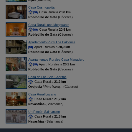
Casa Cosmopolita
Casa Rural a
20,8 km
Robledillo de Gata
(Cáceres)
Casa Rural Luna Menguante
Casa Rural a
20,8 km
Robledillo de Gata
(Cáceres)
Apartamento Rural Los Balcones
Apart. Rurales a
20,9 km
Robledillo de Gata
(Cáceres)
Apartamentos Rurales Casa Manadero
Apart. Rurales a
20,9 km
Robledillo de Gata
(Cáceres)
Casa de Las Seis Cabritas
Casa Rural a
21,2 km
Ovejuela / Pinofranq
... (Cáceres)
Casa Rural Lozano
Casa Rural a
21,2 km
Navasfrías
(Salamanca)
Un Rincón Salmantino
Casa Rural a
21,3 km
Navasfrías
(Salamanca)