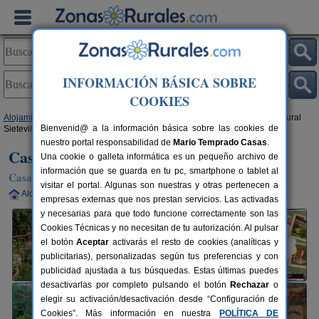
INFORMACIÓN BÁSICA SOBRE
COOKIES
Alojamientos
>
Extremadura
>
Cáceres
>
Villasbuenas de Gata
> Casa Rural
Bienvenid@ a la información básica sobre las cookies de
Sietevillas
nuestro portal responsabilidad de
Mario Temprado Casas
.
Casa Rural Sietevillas
Una cookie o galleta informática es un pequeño archivo de
información que se guarda en tu pc, smartphone o tablet al
Casa Rural en Villasbuenas de Gata (Cáceres)
visitar el portal. Algunas son nuestras y otras pertenecen a
Alquiler completo
10-14+2 plazas
120 km de Cáceres
empresas externas que nos prestan servicios. Las activadas
y necesarias para que todo funcione correctamente son las
Cookies Técnicas y no necesitan de tu autorización. Al pulsar
el botón
Aceptar
activarás el resto de cookies (analíticas y
publicitarias), personalizadas según tus preferencias y con
publicidad ajustada a tus búsquedas. Estas últimas puedes
desactivarlas por completo pulsando el botón
Rechazar
o
elegir su activación/desactivación desde “Configuración de
Cookies”. Más información en nuestra
POLÍTICA DE