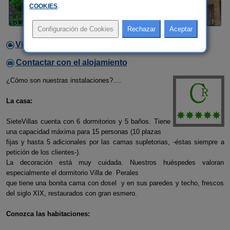
COOKIES
.
Video
Contactar con el alojamiento
¿Cómo son nuestras instalaciones?....
La casa:
SieteVillas cuenta con 6 dormitorios y 5 baños. Tiene
una capacidad máxima para 15 personas (10 plazas
fijas y hasta 5 adicionales por las camas supletorias, -éstas siempre a
petición de los clientes-).
La decoración está muy cuidada. Nuestros huéspedes valoran
especialmente el dormitorio Villa de Perales
que tiene una bonita cama con dosel y en sus paredes y techo, frescos
del siglo XIX, restaurados con gran esmero.
Conozca las habitaciones: