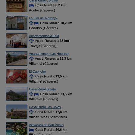
Casa Rural Corvina
Casa Rural a
8,2 km
Acebo
(Cáceres)
La Flor del Naranjo
Casa Rural a
10,2 km
Cadalso
(Cáceres)
Apartamentos A Fala
Apart. Rurales a
13 km
Trevejo
(Cáceres)
Apartamentos Las Huertas
Apart. Rurales a
13,3 km
Villamiel
(Cáceres)
El Capricho
Casa Rural a
13,5 km
Villamiel
(Cáceres)
Casa Rural Boada
Casa Rural a
13,5 km
Villamiel
(Cáceres)
Casa Rural Los Soles
Casa Rural a
17,8 km
Villasrubias
(Salamanca)
Almazara de San Pedro
Casa Rural a
20,6 km
Eljas
(Cáceres)