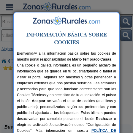
INFORMACIÓN BÁSICA SOBRE
COOKIES
Alojamientos
>
Extremadura
>
Cáceres
> Villasbuenas de Gata
Bienvenid@ a la información básica sobre las cookies de
Casas Rurales en Villasbuenas de Gata
nuestro portal responsabilidad de
Mario Temprado Casas
.
Una cookie o galleta informática es un pequeño archivo de
información que se guarda en tu pc, smartphone o tablet al
visitar el portal. Algunas son nuestras y otras pertenecen a
empresas externas que nos prestan servicios. Las activadas
y necesarias para que todo funcione correctamente son las
Cookies Técnicas y no necesitan de tu autorización. Al pulsar
el botón
Aceptar
activarás el resto de cookies (analíticas y
Apartamentos Rurales Casa
2-30+10 pers.
publicitarias), personalizadas según tus preferencias y con
30 €
Manadero
rs.
desde
 €
publicidad ajustada a tus búsquedas. Estas últimas puedes
Robledillo de Gata (Cáceres)
desactivarlas por completo pulsando el botón
Rechazar
o
elegir su activación/desactivación desde “Configuración de
Buscar
Cookies”. Más información en nuestra
POLÍTICA DE