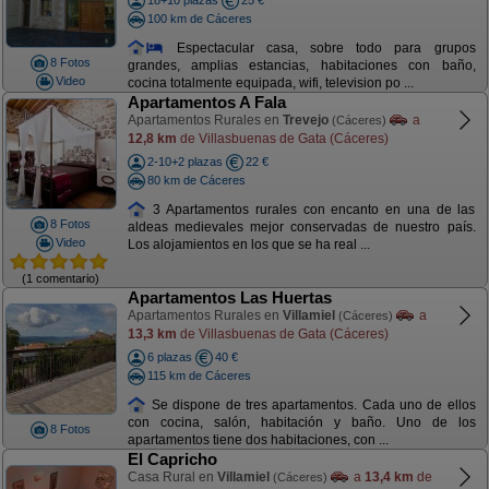
18+10 plazas
25 €
100 km de Cáceres
Espectacular casa, sobre todo para grupos
8 Fotos
grandes, amplias estancias, habitaciones con baño,
Video
cocina totalmente equipada, wifi, television po ...
Apartamentos A Fala
Apartamentos Rurales en
Trevejo
a
(Cáceres)
12,8 km
de Villasbuenas de Gata (Cáceres)
2-10+2 plazas
22 €
80 km de Cáceres
3 Apartamentos rurales con encanto en una de las
8 Fotos
aldeas medievales mejor conservadas de nuestro país.
Video
Los alojamientos en los que se ha real ...
(1 comentario)
Apartamentos Las Huertas
Apartamentos Rurales en
Villamiel
a
(Cáceres)
13,3 km
de Villasbuenas de Gata (Cáceres)
6 plazas
40 €
115 km de Cáceres
Se dispone de tres apartamentos. Cada uno de ellos
con cocina, salón, habitación y baño. Uno de los
8 Fotos
apartamentos tiene dos habitaciones, con ...
El Capricho
Casa Rural en
Villamiel
a
13,4 km
de
(Cáceres)