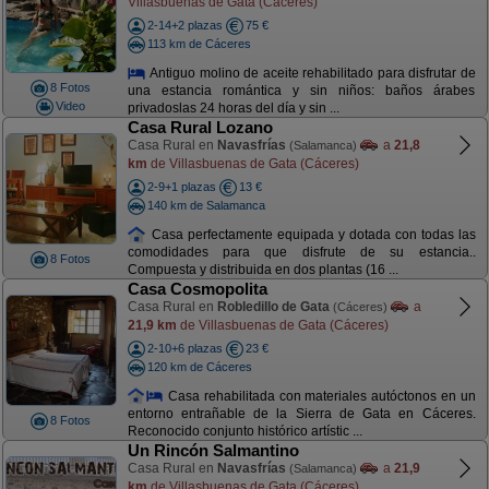
Villasbuenas de Gata (Cáceres)
2-14+2 plazas
75 €
113 km de Cáceres
Antiguo molino de aceite rehabilitado para disfrutar de
8 Fotos
una estancia romántica y sin niños: baños árabes
Video
privadoslas 24 horas del día y sin ...
Casa Rural Lozano
Casa Rural en
Navasfrías
a
21,8
(Salamanca)
km
de Villasbuenas de Gata (Cáceres)
2-9+1 plazas
13 €
140 km de Salamanca
Casa perfectamente equipada y dotada con todas las
comodidades para que disfrute de su estancia..
8 Fotos
Compuesta y distribuida en dos plantas (16 ...
Casa Cosmopolita
Casa Rural en
Robledillo de Gata
a
(Cáceres)
21,9 km
de Villasbuenas de Gata (Cáceres)
2-10+6 plazas
23 €
120 km de Cáceres
Casa rehabilitada con materiales autóctonos en un
entorno entrañable de la Sierra de Gata en Cáceres.
8 Fotos
Reconocido conjunto histórico artístic ...
Un Rincón Salmantino
Casa Rural en
Navasfrías
a
21,9
(Salamanca)
km
de Villasbuenas de Gata (Cáceres)