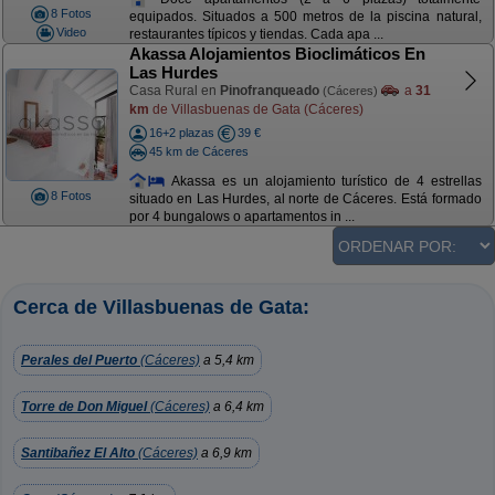
8 Fotos
equipados. Situados a 500 metros de la piscina natural,
Video
restaurantes típicos y tiendas. Cada apa ...
Akassa Alojamientos Bioclimáticos En
Las Hurdes
Casa Rural en
Pinofranqueado
a
31
(Cáceres)
km
de Villasbuenas de Gata (Cáceres)
16+2 plazas
39 €
45 km de Cáceres
Akassa es un alojamiento turístico de 4 estrellas
8 Fotos
situado en Las Hurdes, al norte de Cáceres. Está formado
por 4 bungalows o apartamentos in ...
Cerca de Villasbuenas de Gata:
Perales del Puerto
(Cáceres)
a 5,4 km
Torre de Don Miguel
(Cáceres)
a 6,4 km
Santibañez El Alto
(Cáceres)
a 6,9 km