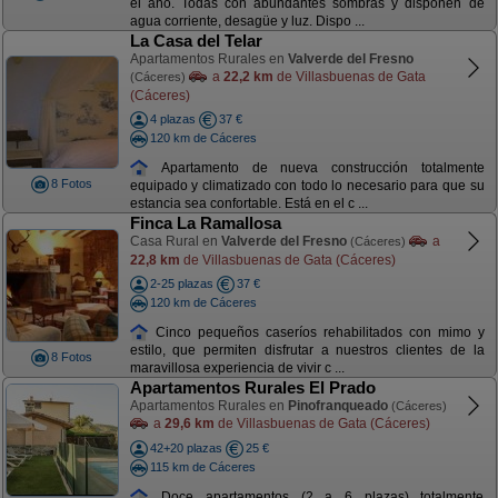
el año. Todas con abundantes sombras y disponen de
agua corriente, desagüe y luz. Dispo ...
La Casa del Telar
Apartamentos Rurales en
Valverde del Fresno
a
22,2 km
de Villasbuenas de Gata
(Cáceres)
(Cáceres)
4 plazas
37 €
120 km de Cáceres
Apartamento de nueva construcción totalmente
8 Fotos
equipado y climatizado con todo lo necesario para que su
estancia sea confortable. Está en el c ...
Finca La Ramallosa
Casa Rural en
Valverde del Fresno
a
(Cáceres)
22,8 km
de Villasbuenas de Gata (Cáceres)
2-25 plazas
37 €
120 km de Cáceres
Cinco pequeños caseríos rehabilitados con mimo y
estilo, que permiten disfrutar a nuestros clientes de la
8 Fotos
maravillosa experiencia de vivir c ...
Apartamentos Rurales El Prado
Apartamentos Rurales en
Pinofranqueado
(Cáceres)
a
29,6 km
de Villasbuenas de Gata (Cáceres)
42+20 plazas
25 €
115 km de Cáceres
Doce apartamentos (2 a 6 plazas) totalmente