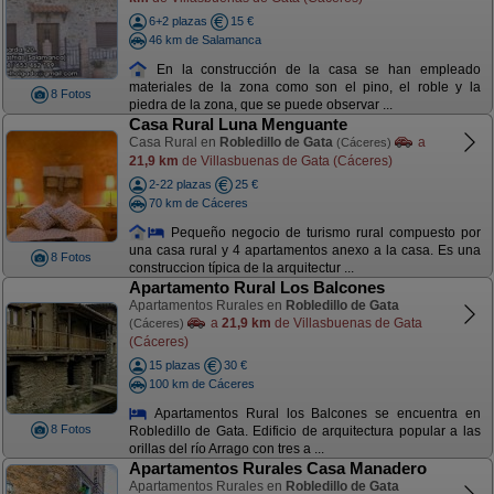
6+2 plazas
15 €
46 km de Salamanca
En la construcción de la casa se han empleado
materiales de la zona como son el pino, el roble y la
8 Fotos
piedra de la zona, que se puede observar ...
Casa Rural Luna Menguante
Casa Rural en
Robledillo de Gata
a
(Cáceres)
21,9 km
de Villasbuenas de Gata (Cáceres)
2-22 plazas
25 €
70 km de Cáceres
Pequeño negocio de turismo rural compuesto por
una casa rural y 4 apartamentos anexo a la casa. Es una
8 Fotos
construccion típica de la arquitectur ...
Apartamento Rural Los Balcones
Apartamentos Rurales en
Robledillo de Gata
a
21,9 km
de Villasbuenas de Gata
(Cáceres)
(Cáceres)
15 plazas
30 €
100 km de Cáceres
Apartamentos Rural los Balcones se encuentra en
8 Fotos
Robledillo de Gata. Edificio de arquitectura popular a las
orillas del río Arrago con tres a ...
Apartamentos Rurales Casa Manadero
Apartamentos Rurales en
Robledillo de Gata