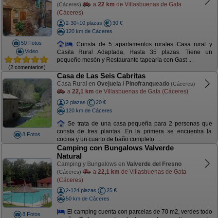
a
22 km
de Villasbuenas de Gata
(Cáceres)
(Cáceres)
2-30+10 plazas
30 €
120 km de Cáceres
50 Fotos
Consta de 5 apartamentos rurales Casa rural y
Video
Casita Rural Adaptada, Hasta 35 plazas. Tiene un
pequeño mesón y Restaurante tapearía con Gast ...
(2 comentarios)
Casa de Las Seis Cabritas
Casa Rural en
Ovejuela / Pinofranqueado
(Cáceres)
a
22,1 km
de Villasbuenas de Gata (Cáceres)
2 plazas
20 €
120 km de Cáceres
Se trata de una casa pequeña para 2 personas que
consta de tres plantas. En la primera se encuentra la
8 Fotos
cocina y un cuarto de baño completo. ...
Camping con Bungalows Valverde
Natural
Camping y Bungalows en
Valverde del Fresno
a
22,1 km
de Villasbuenas de Gata
(Cáceres)
(Cáceres)
2-124 plazas
25 €
50 km de Cáceres
El camping cuenta con parcelas de 70 m2, verdes todo
8 Fotos