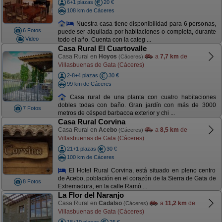
6+1 plazas
20 €
108 km de Cáceres
Nuestra casa tiene disponibilidad para 6 personas,
6 Fotos
puede ser alquilada por habitaciones o completa, durante
Video
todo el año. Cuenta con la categ ...
Casa Rural El Cuartovalle
Casa Rural en
Hoyos
a
7,7 km
de
(Cáceres)
Villasbuenas de Gata (Cáceres)
2-8+4 plazas
30 €
99 km de Cáceres
Casa rural de una planta con cuatro habitaciones
dobles todas con baño. Gran jardín con más de 3000
7 Fotos
metros de césped barbacoa exterior y chi ...
Casa Rural Corvina
Casa Rural en
Acebo
a
8,5 km
de
(Cáceres)
Villasbuenas de Gata (Cáceres)
21+1 plazas
30 €
100 km de Cáceres
El Hotel Rural Corvina, está situado en pleno centro
de Acebo, población en el corazón de la Sierra de Gata de
8 Fotos
Extremadura, en la calle Ramó ...
La Flor del Naranjo
Casa Rural en
Cadalso
a
11,2 km
de
(Cáceres)
Villasbuenas de Gata (Cáceres)