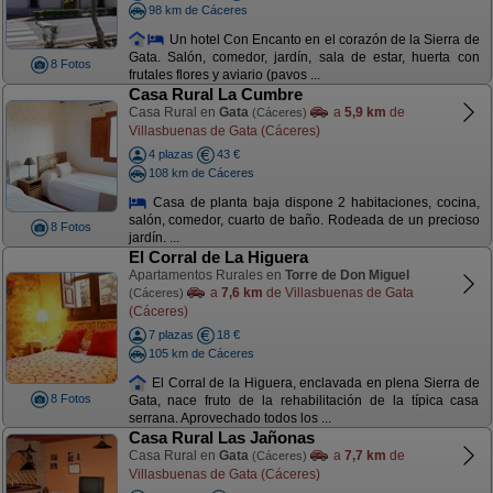
98 km de Cáceres
Un hotel Con Encanto en el corazón de la Sierra de
Gata. Salón, comedor, jardín, sala de estar, huerta con
8 Fotos
frutales flores y aviario (pavos ...
Casa Rural La Cumbre
Casa Rural en
Gata
a
5,9 km
de
(Cáceres)
Villasbuenas de Gata (Cáceres)
4 plazas
43 €
108 km de Cáceres
Casa de planta baja dispone 2 habitaciones, cocina,
salón, comedor, cuarto de baño. Rodeada de un precioso
8 Fotos
jardín. ...
El Corral de La Higuera
Apartamentos Rurales en
Torre de Don Miguel
a
7,6 km
de Villasbuenas de Gata
(Cáceres)
(Cáceres)
7 plazas
18 €
105 km de Cáceres
El Corral de la Higuera, enclavada en plena Sierra de
8 Fotos
Gata, nace fruto de la rehabilitación de la típica casa
serrana. Aprovechado todos los ...
Casa Rural Las Jañonas
Casa Rural en
Gata
a
7,7 km
de
(Cáceres)
Villasbuenas de Gata (Cáceres)