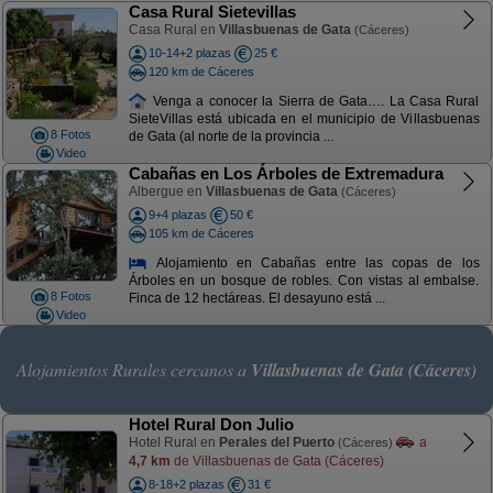
Casa Rural Sietevillas
Casa Rural en
Villasbuenas de Gata
(Cáceres)
10-14+2 plazas
25 €
120 km de Cáceres
Venga a conocer la Sierra de Gata…. La Casa Rural
SieteVillas está ubicada en el municipio de Villasbuenas
8 Fotos
de Gata (al norte de la provincia ...
Video
Cabañas en Los Árboles de Extremadura
Albergue en
Villasbuenas de Gata
(Cáceres)
9+4 plazas
50 €
105 km de Cáceres
Alojamiento en Cabañas entre las copas de los
Árboles en un bosque de robles. Con vistas al embalse.
8 Fotos
Finca de 12 hectáreas. El desayuno está ...
Video
Alojamientos Rurales cercanos a
Villasbuenas de Gata (Cáceres)
Hotel Rural Don Julio
Hotel Rural en
Perales del Puerto
a
(Cáceres)
4,7 km
de Villasbuenas de Gata (Cáceres)
8-18+2 plazas
31 €