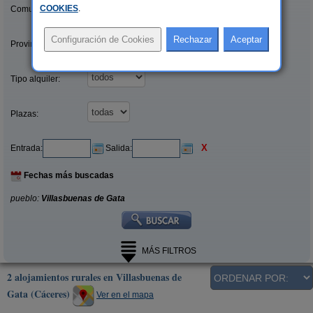
COOKIES
.
Comunidades:
Provincias/Islas:
Tipo alquiler:
Plazas:
X
Entrada:
Salida:
Fechas más buscadas
pueblo:
Villasbuenas de Gata
MÁS FILTROS
2 alojamientos rurales en Villasbuenas de
Gata (Cáceres)
Ver en el mapa