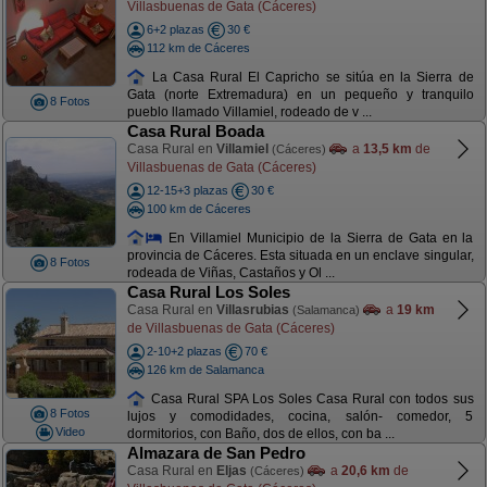
Villasbuenas de Gata (Cáceres)
6+2 plazas
30 €
112 km de Cáceres
La Casa Rural El Capricho se sitúa en la Sierra de
Gata (norte Extremadura) en un pequeño y tranquilo
8 Fotos
pueblo llamado Villamiel, rodeado de v ...
Casa Rural Boada
Casa Rural en
Villamiel
a
13,5 km
de
(Cáceres)
Villasbuenas de Gata (Cáceres)
12-15+3 plazas
30 €
100 km de Cáceres
En Villamiel Municipio de la Sierra de Gata en la
provincia de Cáceres. Esta situada en un enclave singular,
8 Fotos
rodeada de Viñas, Castaños y Ol ...
Casa Rural Los Soles
Casa Rural en
Villasrubias
a
19 km
(Salamanca)
de Villasbuenas de Gata (Cáceres)
2-10+2 plazas
70 €
126 km de Salamanca
Casa Rural SPA Los Soles Casa Rural con todos sus
8 Fotos
lujos y comodidades, cocina, salón- comedor, 5
Video
dormitorios, con Baño, dos de ellos, con ba ...
Almazara de San Pedro
Casa Rural en
Eljas
a
20,6 km
de
(Cáceres)