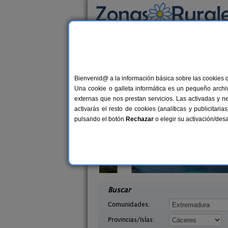
Busca por alojamiento
Alojamientos
>
Extremadura
>
Cáceres
> La
Casas Rurales cerca
Bienvenid@ a la información básica sobre las cookies 
Una cookie o galleta informática es un pequeño archiv
externas que nos prestan servicios. Las activadas y n
activarás el resto de cookies (analíticas y publicita
pulsando el botón
Rechazar
o elegir su activación/de
ca del Llano
Casas Rurales Finca La Casería
2+1 pers.
2
33 €
ega (Cáceres)
Navaconcejo (Cáceres)
desde
desd
Buscar
Comunidades:
Provincias/Islas: