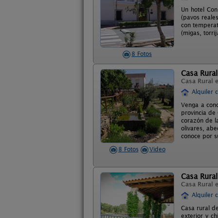
Un hotel Con 
(pavos reales
con temperat
(migas, torri
8 Fotos
Casa Rural 
Casa Rural 
Alquiler 
Venga a cono
provincia de 
corazón de la
olivares, ab
conoce por s
8 Fotos
Video
Casa Rural
Casa Rural 
Alquiler 
Casa rural d
exterior y c