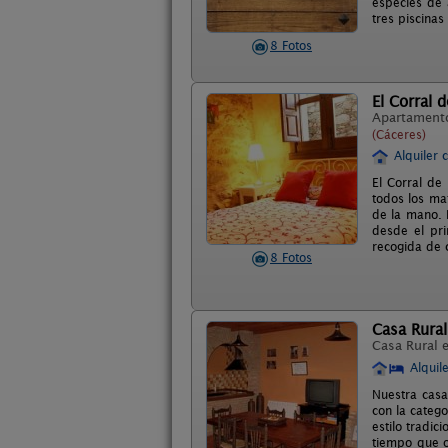
especies de 
tres piscinas
8 Fotos
El Corral 
Apartament
(Cáceres)
Alquiler 
El Corral de
todos los mat
de la mano. 
desde el pri
recogida de 
8 Fotos
Casa Rural
Casa Rural 
Alquil
Nuestra casa
con la categ
estilo tradic
tiempo que o