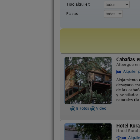
Tipo alquiler:
Plazas:
Cabañas e
Albergue e
Alquiler 
Alojamiento 
desayuno está
de las cabaña
y ventilador
naturales (l
8 Fotos
Video
Hotel Rura
Hotel Rural
Alquil