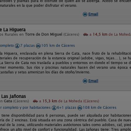
árboles y plantas para el disfrute de quién allí se alberga. Acebo se encue
 naturales en la que poder disfrutar el verano.
Email
de La Higuera
os Rurales en
Torre de Don Miguel
(Cáceres)
a
14,5 km
de La Mohed
completo
7 plazas
105 km de Cáceres
 la Higuera, enclavada en plena Sierra de Gata, nace fruto de la rehabilitac
eriales de recuperación de la estancia original (adobe, vigas, tejas... ), se 
La Sierra de Gata nos traslada a pueblos y entornos en donde el tiempo se d
mer momento. Sus ríos y piscinas naturales hacen del verano una época es
castañas y setas amenizan los días de otoño/invierno.
Email
 Las Jañonas
en
Gata
(Cáceres)
a
15,3 km
de La Moheda (Cáceres)
er completo y por habitaciones
6+1 plazas
108 km de Cáceres
 tiene disponibilidad para 6 personas, puede ser alquilada por habitacione
oría de 2 encinas. Está situada en una zona céntrica del pueblo. Casa de nu
ional de la zona, utilizando materiales autóctonos tales como adobes, cal, p
frece un alto nivel de confort y funcionalidad. Las Jañonas tiene: Tres ampli