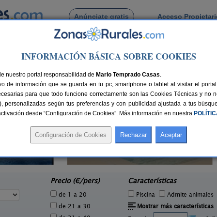
Anúnciate gratis
Acceso Propietar
Busca por pueblo
INFORMACIÓN BÁSICA SOBRE COOKIES
 Moheda
 de La Moheda
de nuestro portal responsabilidad de
Mario Temprado Casas
.
o de información que se guarda en tu pc, smartphone o tablet al visitar el port
ecesarias para que todo funcione correctamente son las Cookies Técnicas y no ne
rias), personalizadas según tus preferencias y con publicidad ajustada a tus búsq
sactivación desde “Configuración de Cookies”. Más información en nuestra
POLÍTI
Finca Flores Amarillas
C
2 pers.
12-16+6 pers.
40 €
44 €
Almoharín (Cáceres)
Jar
e
desde
Precio (€/pers)
Características
de 1 a 20
Piscina
Admite animales
de 21 a 30
Mostrar más características