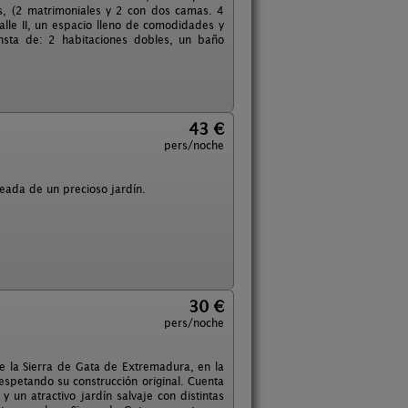
s, (2 matrimoniales y 2 con dos camas. 4
lle II, un espacio lleno de comodidades y
nsta de: 2 habitaciones dobles, un baño
43 €
pers/noche
eada de un precioso jardín.
30 €
pers/noche
de la Sierra de Gata de Extremadura, en la
 respetando su construcción original. Cuenta
 un atractivo jardín salvaje con distintas