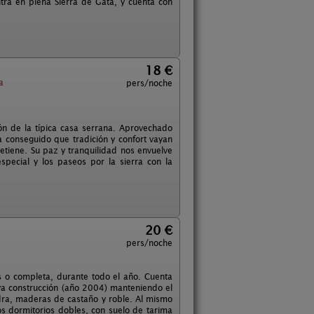
ntra en plena Sierra de Gata, y cuenta con
18 €
a
pers/noche
ión de la típica casa serrana. Aprovechado
ha conseguido que tradición y confort vayan
etiene. Su paz y tranquilidad nos envuelve
pecial y los paseos por la sierra con la
20 €
pers/noche
s o completa, durante todo el año. Cuenta
eva construcción (año 2004) manteniendo el
iedra, maderas de castaño y roble. Al mismo
os dormitorios dobles, con suelo de tarima