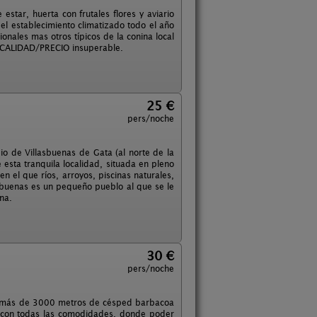
estar, huerta con frutales flores y aviario
 el establecimiento climatizado todo el año
nales mas otros típicos de la conina local
ión CALIDAD/PRECIO insuperable.
25 €
pers/noche
io de Villasbuenas de Gata (al norte de la
 esta tranquila localidad, situada en pleno
n el que ríos, arroyos, piscinas naturales,
asbuenas es un pequeño pueblo al que se le
na.
30 €
pers/noche
on más de 3000 metros de césped barbacoa
I, con todas las comodidades, donde poder