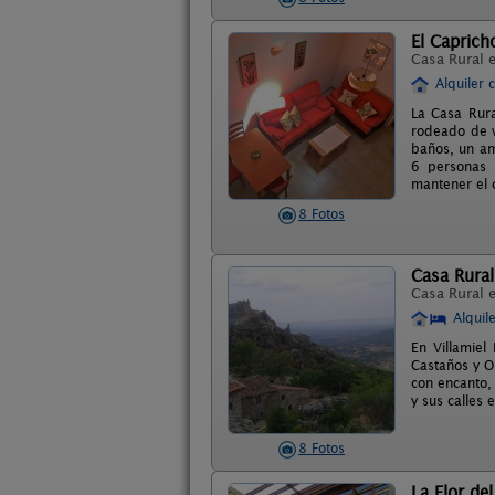
El Caprich
Casa Rural 
Alquiler 
La Casa Rura
rodeado de v
baños, un am
6 personas 
mantener el c
8 Fotos
Casa Rura
Casa Rural 
Alquil
En Villamiel
Castaños y O
con encanto, 
y sus calles 
8 Fotos
La Flor de