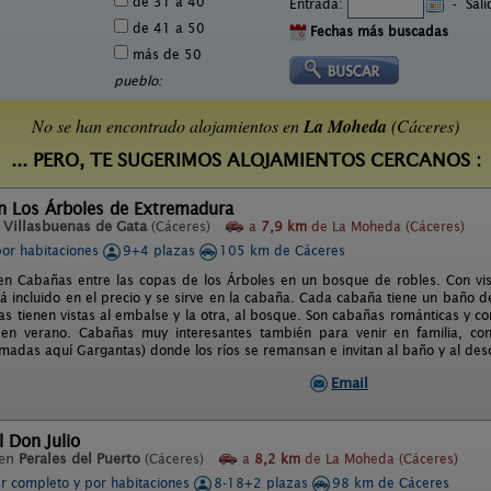
de 31 a 40
Entrada:
-
Sal
de 41 a 50
Fechas más buscadas
más de 50
pueblo:
No se han encontrado alojamientos en
La Moheda
(Cáceres)
... PERO, TE SUGERIMOS ALOJAMIENTOS CERCANOS :
n Los Árboles de Extremadura
n
Villasbuenas de Gata
(Cáceres)
a
7,9 km
de La Moheda (Cáceres)
por habitaciones
9+4 plazas
105 km de Cáceres
en Cabañas entre las copas de los Árboles en un bosque de robles. Con vis
 incluido en el precio y se sirve en la cabaña. Cada cabaña tiene un baño de 
s tienen vistas al embalse y la otra, al bosque. Son cabañas románticas y con
 en verano. Cabañas muy interesantes también para venir en familia, con
lamadas aquí Gargantas) donde los ríos se remansan e invitan al baño y al des
Email
l Don Julio
 en
Perales del Puerto
(Cáceres)
a
8,2 km
de La Moheda (Cáceres)
er completo y por habitaciones
8-18+2 plazas
98 km de Cáceres