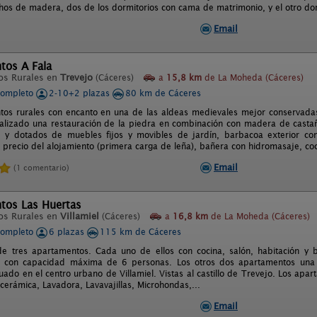
echos de madera, dos de los dormitorios con cama de matrimonio, y el otro do
Email
tos A Fala
os Rurales en
Trevejo
(Cáceres)
a
15,8 km
de La Moheda (Cáceres)
completo
2-10+2 plazas
80 km de Cáceres
os rurales con encanto en una de las aldeas medievales mejor conservadas 
alizado una restauración de la piedra en combinación con madera de cast
te y dotados de muebles fijos y movibles de jardín, barbacoa exterior c
el precio del alojamiento (primera carga de leña), bañera con hidromasaje, 
Email
(1 comentario)
tos Las Huertas
os Rurales en
Villamiel
(Cáceres)
a
16,8 km
de La Moheda (Cáceres)
completo
6 plazas
115 km de Cáceres
e tres apartamentos. Cada uno de ellos con cocina, salón, habitación y 
s, con capacidad máxima de 6 personas. Los otros dos apartamentos una
tuado en el centro urbano de Villamiel. Vistas al castillo de Trevejo. Los a
cerámica, Lavadora, Lavavajillas, Microhondas,...
Email