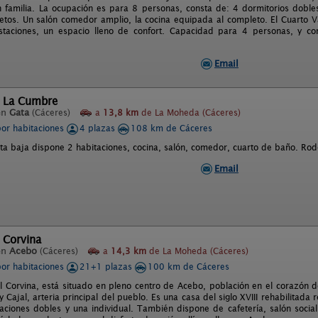
 familia. La ocupación es para 8 personas, consta de: 4 dormitorios doble
tos. Un salón comedor amplio, la cocina equipada al completo. El Cuarto Va
staciones, un espacio lleno de confort. Capacidad para 4 personas, y co
Email
l La Cumbre
en
Gata
(Cáceres)
a
13,8 km
de La Moheda (Cáceres)
por habitaciones
4 plazas
108 km de Cáceres
ta baja dispone 2 habitaciones, cocina, salón, comedor, cuarto de baño. Rod
Email
 Corvina
en
Acebo
(Cáceres)
a
14,3 km
de La Moheda (Cáceres)
por habitaciones
21+1 plazas
100 km de Cáceres
al Corvina, está situado en pleno centro de Acebo, población en el corazón 
 Cajal, arteria principal del pueblo. Es una casa del siglo XVIII rehabilitada
aciones dobles y una individual. También dispone de cafetería, salón social y