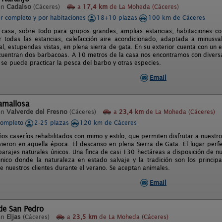
en
Cadalso
(Cáceres)
a
17,4 km
de La Moheda (Cáceres)
er completo y por habitaciones
18+10 plazas
100 km de Cáceres
 casa, sobre todo para grupos grandes, amplias estancias, habitaciones co
or todas las estancias, calefacción aire acondicionado, adaptada a minusval
al, estupendas vistas, en plena sierra de gata. En su exterior cuenta con un
uentran dos barbacoas. A 10 metros de la casa nos encontramos con diversa
 se puede practicar la pesca del barbo y otras especies.
Email
amallosa
en
Valverde del Fresno
(Cáceres)
a
23,4 km
de La Moheda (Cáceres)
completo
2-25 plazas
120 km de Cáceres
s caseríos rehabilitados con mimo y estilo, que permiten disfrutar a nuestro
ivieron en aquella época. El descanso en plena Sierra de Gata. El lugar perfe
 parajes naturales únicos. Una finca de casi 130 hectáreas a disposición de 
nico donde la naturaleza en estado salvaje y la tradición son los princip
e nuestros clientes durante el verano. Se aceptan animales.
Email
de San Pedro
en
Eljas
(Cáceres)
a
23,5 km
de La Moheda (Cáceres)