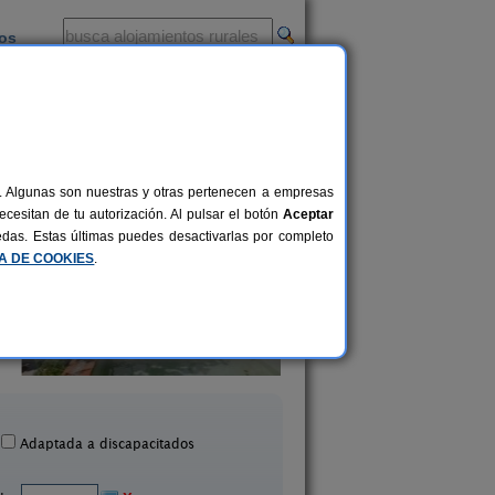
ios
-
al. Algunas son nuestras y otras pertenecen a empresas
cesitan de tu autorización. Al pulsar el botón
Aceptar
uedas. Estas últimas puedes desactivarlas por completo
CA DE COOKIES
.
Apartamentos Rurales
asa Rural Diez Cerezos
Manadero
2-18+4 pers.
25 €
andilla de La Vera (Cáceres)
Robledillo de Gata (Các
desde
Adaptada a discapacitados