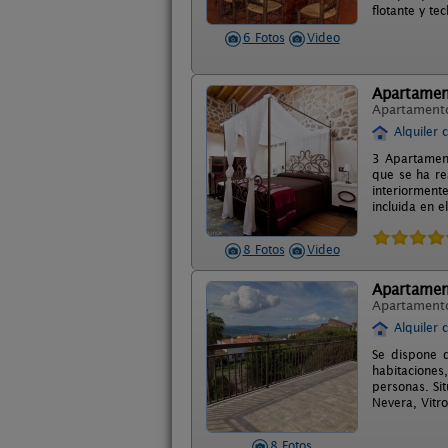
flotante y t
6 Fotos
Video
Apartamen
Apartament
Alquiler 
3 Apartament
que se ha re
interiormen
incluida en 
8 Fotos
Video
Apartamen
Apartament
Alquiler 
Se dispone d
habitacione
personas. Si
Nevera, Vitro
8 Fotos