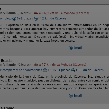
o
en
Villamiel
(Cáceres)
a
16,9 km
de La Moheda (Cáceres)
completo
6+2 plazas
112 km de Cáceres
l El Capricho se sitúa en la Sierra de Gata (norte Extremadura) en un pequ
erdes bosques. Para aparcar hay numerosos espacios alrededor de la Casa 
plio salón, una cocina totalmente equipada y una buhardilla salón con un so
+ 2 complementarias. Dispone de calefacción individual y aire acondici
alor en invierno y mantener la casa fresca en verano.
Email
l Boada
en
Villamiel
(Cáceres)
a
17 km
de La Moheda (Cáceres)
er completo y por habitaciones
12-15+3 plazas
100 km de Cáceres
 Municipio de la Sierra de Gata en la provincia de Cáceres. Esta situada 
livos. En nuestro municipio pueden disfrutar de restaurantes con comidas típ
y disfrutar del mejor vino de la sierra acompañado de riquísimos aperitivos. 
estrechas y empinadas le dan un carácter serio y sobrio. Casa con tres habitac
Email
l Naranjo