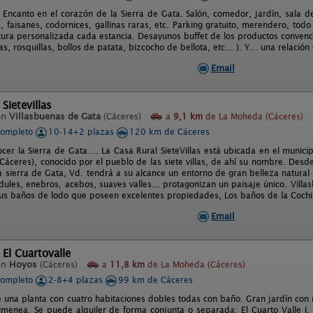
Encanto en el corazón de la Sierra de Gata. Salón, comedor, jardín, sala de 
, faisanes, codornices, gallinas raras, etc. Parking gratuito, merendero, todo
ura personalizada cada estancia. Desayunos buffet de los productos convencio
jas, rosquillas, bollos de patata, bizcocho de bellota, etc... ). Y... una relac
Email
Sietevillas
en
Villasbuenas de Gata
(Cáceres)
a
9,1 km
de La Moheda (Cáceres)
completo
10-14+2 plazas
120 km de Cáceres
cer la Sierra de Gata…. La Casa Rural SieteVillas está ubicada en el municip
Cáceres), conocido por el pueblo de las siete villas, de ahí su nombre. Desde
 sierra de Gata, Vd. tendrá a su alcance un entorno de gran belleza natural e
edules, enebros, acebos, suaves valles... protagonizan un paisaje único. Vill
us baños de lodo que poseen excelentes propiedades, Los baños de la Cochi
Email
 El Cuartovalle
en
Hoyos
(Cáceres)
a
11,8 km
de La Moheda (Cáceres)
completo
2-8+4 plazas
99 km de Cáceres
e una planta con cuatro habitaciones dobles todas con baño. Gran jardín c
himenea. Se puede alquiler de forma conjunta o separada: El Cuarto Valle 