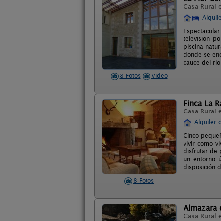
Casa Rural 
Alquil
Espectacular
television p
piscina natur
donde se enc
cauce del rio
8 Fotos
Video
Finca La R
Casa Rural 
Alquiler 
Cinco pequeño
vivir como v
disfrutar de
un entorno ú
disposición d
8 Fotos
Almazara 
Casa Rural 