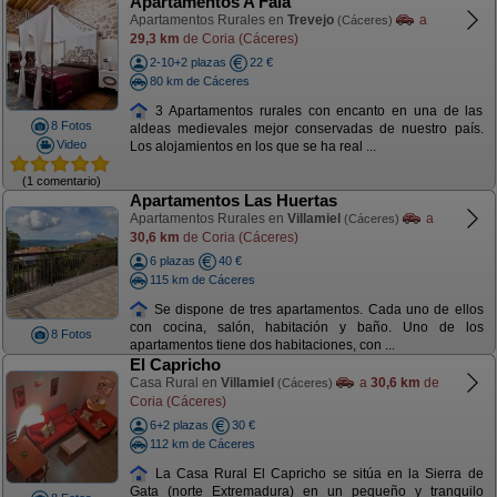
Apartamentos A Fala
Apartamentos Rurales en
Trevejo
a
(Cáceres)
29,3 km
de Coria (Cáceres)
2-10+2 plazas
22 €
80 km de Cáceres
3 Apartamentos rurales con encanto en una de las
8 Fotos
aldeas medievales mejor conservadas de nuestro país.
Video
Los alojamientos en los que se ha real ...
(1 comentario)
Apartamentos Las Huertas
Apartamentos Rurales en
Villamiel
a
(Cáceres)
30,6 km
de Coria (Cáceres)
6 plazas
40 €
115 km de Cáceres
Se dispone de tres apartamentos. Cada uno de ellos
con cocina, salón, habitación y baño. Uno de los
8 Fotos
apartamentos tiene dos habitaciones, con ...
El Capricho
Casa Rural en
Villamiel
a
30,6 km
de
(Cáceres)
Coria (Cáceres)
6+2 plazas
30 €
112 km de Cáceres
La Casa Rural El Capricho se sitúa en la Sierra de
Gata (norte Extremadura) en un pequeño y tranquilo