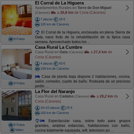
El Corral de La Higuera
Apartamentos Rurales en
Torre de Don Miguel
a
26,8 km
de Coria (Cáceres)
(Cáceres)
7 plazas
18 €
105 km de Cáceres
El Corral de la Higuera, enclavada en plena Sierra de
Gata, nace fruto de la rehabilitación de la típica casa
8 Fotos
serrana. Aprovechado todos los ...
Casa Rural La Cumbre
Casa Rural en
Gata
a
27,4 km
de
(Cáceres)
Coria (Cáceres)
4 plazas
43 €
108 km de Cáceres
Casa de planta baja dispone 2 habitaciones, cocina,
salón, comedor, cuarto de baño. Rodeada de un precioso
8 Fotos
jardín. ...
La Flor del Naranjo
Casa Rural en
Cadalso
a
28,2 km
de
(Cáceres)
Coria (Cáceres)
18+10 plazas
25 €
100 km de Cáceres
Espectacular casa, sobre todo para grupos
8 Fotos
grandes, amplias estancias, habitaciones con baño,
Video
cocina totalmente equipada, wifi, television po ...