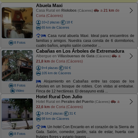
Abuela Maxi
Casa Rural en
Riolobos
a
21 km
de
(Cáceres)
Coria (Cáceres)
10+2 plazas
18 €
65 km de Cáceres
Casa rural abuela Maxi. Ideal para encuentros de
familias y amigos. Nuestra casa consta de 6 dormitorios,
8 Fotos
cuatro baños, amplio salón comedor ...
Cabañas en Los Árboles de Extremadura
Albergue en
Villasbuenas de Gata
a
(Cáceres)
21,8 km
de Coria (Cáceres)
9+4 plazas
50 €
105 km de Cáceres
Alojamiento en Cabañas entre las copas de los
8 Fotos
Árboles en un bosque de robles. Con vistas al embalse.
Video
Finca de 12 hectáreas. El desayuno está ...
Hotel Rural Don Julio
Hotel Rural en
Perales del Puerto
a
(Cáceres)
22,6 km
de Coria (Cáceres)
8-18+2 plazas
31 €
98 km de Cáceres
Un hotel Con Encanto en el corazón de la Sierra de
Gata. Salón, comedor, jardín, sala de estar, huerta con
8 Fotos
frutales flores y aviario (pavos ...