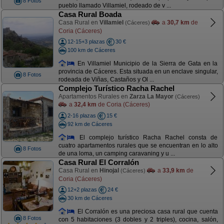
8 Fotos
pueblo llamado Villamiel, rodeado de v ...
Casa Rural Boada
Casa Rural en
Villamiel
a
30,7 km
de
(Cáceres)
Coria (Cáceres)
12-15+3 plazas
30 €
100 km de Cáceres
En Villamiel Municipio de la Sierra de Gata en la
provincia de Cáceres. Esta situada en un enclave singular,
8 Fotos
rodeada de Viñas, Castaños y Ol ...
Complejo Turístico Racha Rachel
Apartamentos Rurales en
Zarza La Mayor
(Cáceres)
a
32,4 km
de Coria (Cáceres)
2-16 plazas
15 €
92 km de Cáceres
El complejo turístico Racha Rachel consta de
cuatro apartamentos rurales que se encuentran en lo alto
8 Fotos
de una loma, un camping caravaning y u ...
Casa Rural El Corralón
Casa Rural en
Hinojal
a
33,9 km
de
(Cáceres)
Coria (Cáceres)
12+2 plazas
24 €
30 km de Cáceres
El Corralón es una preciosa casa rural que cuenta
8 Fotos
con 5 habitaciones (3 dobles y 2 triples), cocina, salón,