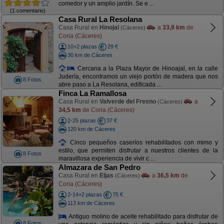
comedor y un amplio jardín. Se e ...
(1 comentario)
Casa Rural La Resolana
Casa Rural en
Hinojal
a
33,9 km
de
(Cáceres)
Coria (Cáceres)
10+2 plazas
29 €
30 km de Cáceres
Cercana a la Plaza Mayor de Hinoajal, en la calle
Judería, encontramos un viejo portón de madera que nos
8 Fotos
abre paso a La Resolana, edificada ...
Finca La Ramallosa
Casa Rural en
Valverde del Fresno
a
(Cáceres)
34,5 km
de Coria (Cáceres)
2-25 plazas
37 €
120 km de Cáceres
Cinco pequeños caseríos rehabilitados con mimo y
estilo, que permiten disfrutar a nuestros clientes de la
8 Fotos
maravillosa experiencia de vivir c ...
Almazara de San Pedro
Casa Rural en
Eljas
a
36,5 km
de
(Cáceres)
Coria (Cáceres)
2-14+2 plazas
75 €
113 km de Cáceres
Antiguo molino de aceite rehabilitado para disfrutar de
8 Fotos