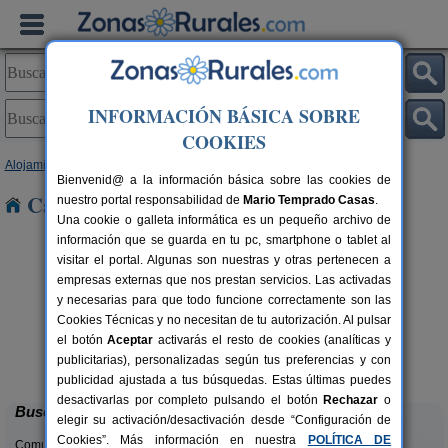
INFORMACIÓN BÁSICA SOBRE
COOKIES
Alojamientos
>
Extremadura
>
Cáceres
> Coria
Bienvenid@ a la información básica sobre las cookies de
Casas Rurales cerca de Coria
nuestro portal responsabilidad de
Mario Temprado Casas
.
Una cookie o galleta informática es un pequeño archivo de
información que se guarda en tu pc, smartphone o tablet al
visitar el portal. Algunas son nuestras y otras pertenecen a
empresas externas que nos prestan servicios. Las activadas
y necesarias para que todo funcione correctamente son las
Cookies Técnicas y no necesitan de tu autorización. Al pulsar
rs.
el botón
Aceptar
activarás el resto de cookies (analíticas y
 €
Casa Rural Diez Cerezos
2-18+4 pers.
publicitarias), personalizadas según tus preferencias y con
25 €
Jarandilla de La Vera (Cáceres)
desde
publicidad ajustada a tus búsquedas. Estas últimas puedes
desactivarlas por completo pulsando el botón
Rechazar
o
Buscar
elegir su activación/desactivación desde “Configuración de
Cookies”. Más información en nuestra
POLÍTICA DE
Comunidades: