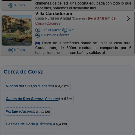
chimenea de pellets, una cocina equipada con todo lo que
8 Fotos
necesites, ponemos el desayuno incl ...
Villa Cardadorum
Casa Rural en
Ahigal
a
37,8 km
de
(Cáceres)
Coria (Cáceres)
2-16+4 plazas
37 €
100 km de Cáceres
Finca de 3 hectáreas donde se ubica la casa rural
Cardadorum, de 600m cuadrados, compuesta por 6
8 Fotos
habitaciones dobles, con baño y salidas al ...
Cerca de Coria:
Rincon del Obispo
(Cáceres)
a 4,7 km
Casas de Don Gomez
(Cáceres)
a 6 km
Portaje
(Cáceres)
a 7,5 km
Casillas de Coria
(Cáceres)
a 8,4 km