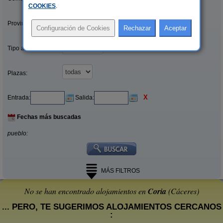
COOKIES
.
Provincias/Islas:
Tipo alquiler:
Plazas:
X
Entrada:
Salida:
Fechas más buscadas
pueblo:
MÁS FILTROS
No se han encontrado alojamientos en
Coria
(Cáceres)
... PERO, TE SUGERIMOS ALOJAMIENTOS CERCANOS
: