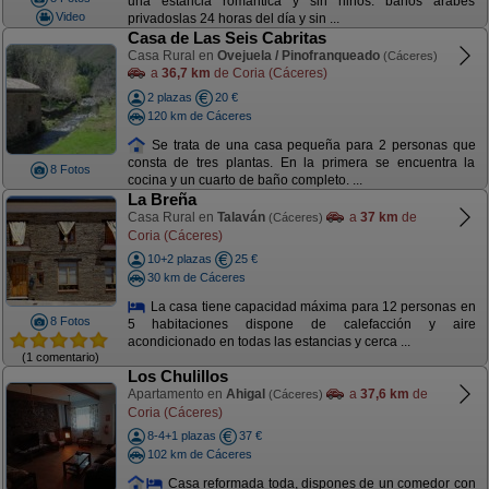
una estancia romántica y sin niños: baños árabes
Video
privadoslas 24 horas del día y sin ...
Casa de Las Seis Cabritas
Casa Rural en
Ovejuela / Pinofranqueado
(Cáceres)
a
36,7 km
de Coria (Cáceres)
2 plazas
20 €
120 km de Cáceres
Se trata de una casa pequeña para 2 personas que
consta de tres plantas. En la primera se encuentra la
8 Fotos
cocina y un cuarto de baño completo. ...
La Breña
Casa Rural en
Talaván
a
37 km
de
(Cáceres)
Coria (Cáceres)
10+2 plazas
25 €
30 km de Cáceres
La casa tiene capacidad máxima para 12 personas en
8 Fotos
5 habitaciones dispone de calefacción y aire
acondicionado en todas las estancias y cerca ...
(1 comentario)
Los Chulillos
Apartamento en
Ahigal
a
37,6 km
de
(Cáceres)
Coria (Cáceres)
8-4+1 plazas
37 €
102 km de Cáceres
Casa reformada toda, dispones de un comedor con