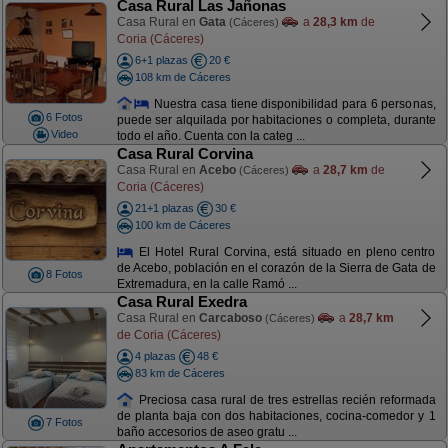
Casa Rural Las Jañonas
Casa Rural en
Gata
a
28,3 km
de
(Cáceres)
Coria (Cáceres)
6+1 plazas
20 €
108 km de Cáceres
Nuestra casa tiene disponibilidad para 6 personas,
6 Fotos
puede ser alquilada por habitaciones o completa, durante
Video
todo el año. Cuenta con la categ ...
Casa Rural Corvina
Casa Rural en
Acebo
a
28,7 km
de
(Cáceres)
Coria (Cáceres)
21+1 plazas
30 €
100 km de Cáceres
El Hotel Rural Corvina, está situado en pleno centro
de Acebo, población en el corazón de la Sierra de Gata de
8 Fotos
Extremadura, en la calle Ramó ...
Casa Rural Exedra
Casa Rural en
Carcaboso
a
28,7 km
(Cáceres)
de Coria (Cáceres)
4 plazas
48 €
83 km de Cáceres
Preciosa casa rural de tres estrellas recién reformada
de planta baja con dos habitaciones, cocina-comedor y 1
7 Fotos
baño accesorios de aseo gratu ...