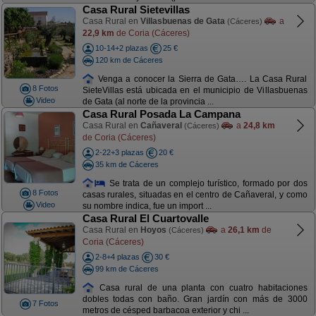
Casa Rural Sietevillas
Casa Rural en
Villasbuenas de Gata
a
(Cáceres)
22,9 km
de Coria (Cáceres)
10-14+2 plazas
25 €
120 km de Cáceres
Venga a conocer la Sierra de Gata…. La Casa Rural
8 Fotos
SieteVillas está ubicada en el municipio de Villasbuenas
Video
de Gata (al norte de la provincia ...
Casa Rural Posada La Campana
Casa Rural en
Cañaveral
a
24,8 km
(Cáceres)
de Coria (Cáceres)
2-22+3 plazas
20 €
35 km de Cáceres
Se trata de un complejo turístico, formado por dos
8 Fotos
casas rurales, situadas en el centro de Cañaveral, y como
Video
su nombre indica, fue un import ...
Casa Rural El Cuartovalle
Casa Rural en
Hoyos
a
26,1 km
de
(Cáceres)
Coria (Cáceres)
2-8+4 plazas
30 €
99 km de Cáceres
Casa rural de una planta con cuatro habitaciones
dobles todas con baño. Gran jardín con más de 3000
7 Fotos
metros de césped barbacoa exterior y chi ...