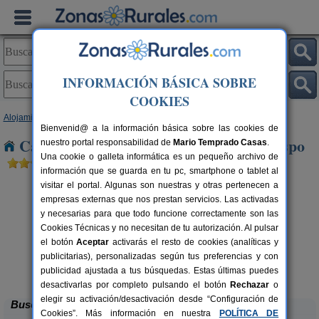
INFORMACIÓN BÁSICA SOBRE
COOKIES
Alojamientos
>
Extremadura
>
Cáceres
> Rincon del Obispo
Bienvenid@ a la información básica sobre las cookies de
Casas Rurales cerca de Rincon del Obispo
nuestro portal responsabilidad de
Mario Temprado Casas
.
Una cookie o galleta informática es un pequeño archivo de
información que se guarda en tu pc, smartphone o tablet al
visitar el portal. Algunas son nuestras y otras pertenecen a
empresas externas que nos prestan servicios. Las activadas
y necesarias para que todo funcione correctamente son las
Cookies Técnicas y no necesitan de tu autorización. Al pulsar
el botón
Aceptar
activarás el resto de cookies (analíticas y
publicitarias), personalizadas según tus preferencias y con
Casas Rurales Finca La Casería
rs.
22 pers.
 €
40 €
publicidad ajustada a tus búsquedas. Estas últimas puedes
Navaconcejo (Cáceres)
desde
desactivarlas por completo pulsando el botón
Rechazar
o
elegir su activación/desactivación desde “Configuración de
Buscar
Cookies”. Más información en nuestra
POLÍTICA DE