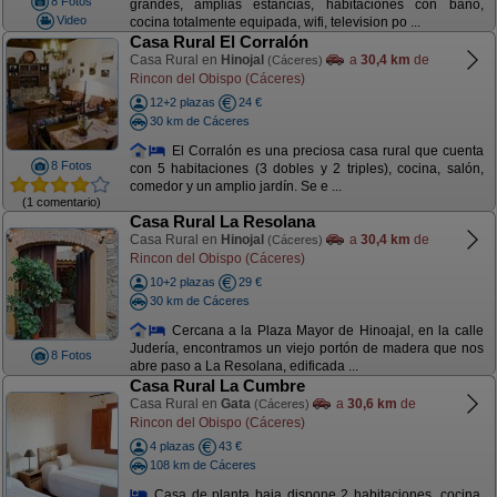
8 Fotos
grandes, amplias estancias, habitaciones con baño,
Video
cocina totalmente equipada, wifi, television po ...
Casa Rural El Corralón
Casa Rural en
Hinojal
a
30,4 km
de
(Cáceres)
Rincon del Obispo (Cáceres)
12+2 plazas
24 €
30 km de Cáceres
El Corralón es una preciosa casa rural que cuenta
8 Fotos
con 5 habitaciones (3 dobles y 2 triples), cocina, salón,
comedor y un amplio jardín. Se e ...
(1 comentario)
Casa Rural La Resolana
Casa Rural en
Hinojal
a
30,4 km
de
(Cáceres)
Rincon del Obispo (Cáceres)
10+2 plazas
29 €
30 km de Cáceres
Cercana a la Plaza Mayor de Hinoajal, en la calle
Judería, encontramos un viejo portón de madera que nos
8 Fotos
abre paso a La Resolana, edificada ...
Casa Rural La Cumbre
Casa Rural en
Gata
a
30,6 km
de
(Cáceres)
Rincon del Obispo (Cáceres)
4 plazas
43 €
108 km de Cáceres
Casa de planta baja dispone 2 habitaciones, cocina,