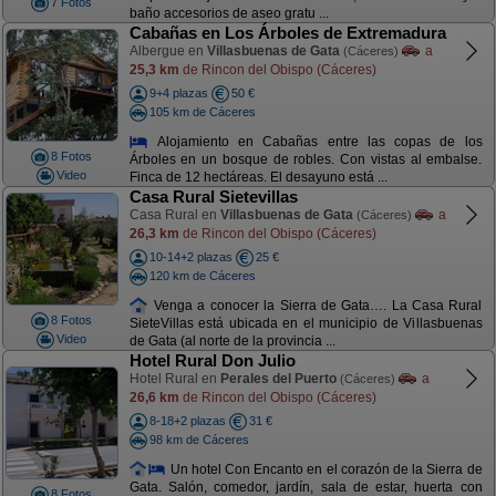
7 Fotos
baño accesorios de aseo gratu ...
Cabañas en Los Árboles de Extremadura
Albergue en
Villasbuenas de Gata
a
(Cáceres)
25,3 km
de Rincon del Obispo (Cáceres)
9+4 plazas
50 €
105 km de Cáceres
Alojamiento en Cabañas entre las copas de los
8 Fotos
Árboles en un bosque de robles. Con vistas al embalse.
Video
Finca de 12 hectáreas. El desayuno está ...
Casa Rural Sietevillas
Casa Rural en
Villasbuenas de Gata
a
(Cáceres)
26,3 km
de Rincon del Obispo (Cáceres)
10-14+2 plazas
25 €
120 km de Cáceres
Venga a conocer la Sierra de Gata…. La Casa Rural
8 Fotos
SieteVillas está ubicada en el municipio de Villasbuenas
Video
de Gata (al norte de la provincia ...
Hotel Rural Don Julio
Hotel Rural en
Perales del Puerto
a
(Cáceres)
26,6 km
de Rincon del Obispo (Cáceres)
8-18+2 plazas
31 €
98 km de Cáceres
Un hotel Con Encanto en el corazón de la Sierra de
Gata. Salón, comedor, jardín, sala de estar, huerta con
8 Fotos