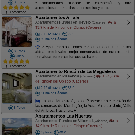
8 Fotos
5 habitaciones dispone de calefacción y aire
acondicionado en todas las estancias y cerca ...
(1 comentario)
Apartamentos A Fala
Apartamentos Rurales en
Trevejo
a
(Cáceres)
33,7 km
de Rincon del Obispo (Cáceres)
2-10+2 plazas
22 €
80 km de Cáceres
3 Apartamentos rurales con encanto en una de las
8 Fotos
aldeas medievales mejor conservadas de nuestro país.
Video
Los alojamientos en los que se ha real ...
(1 comentario)
Apartamento Rincón de La Magdalena
Apartamento en
Plasencia
a
34,3 km
(Cáceres)
de Rincon del Obispo (Cáceres)
2-12+6 plazas
33 €
81 km de Cáceres
La situación estratégica de Plasencia en el corazón de
las comarcas de: Monfragüe, la Vera, Valle del Jerte, Valle
8 Fotos
del Ambroz, Trasierras, H ...
Apartamentos Las Huertas
Apartamentos Rurales en
Villamiel
a
(Cáceres)
34,9 km
de Rincon del Obispo (Cáceres)
6 plazas
40 €