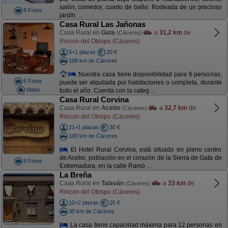
salón, comedor, cuarto de baño. Rodeada de un precioso
8 Fotos
jardín. ...
Casa Rural Las Jañonas
Casa Rural en
Gata
a
31,2 km
de
(Cáceres)
Rincon del Obispo (Cáceres)
6+1 plazas
20 €
108 km de Cáceres
Nuestra casa tiene disponibilidad para 6 personas,
6 Fotos
puede ser alquilada por habitaciones o completa, durante
Video
todo el año. Cuenta con la categ ...
Casa Rural Corvina
Casa Rural en
Acebo
a
32,7 km
de
(Cáceres)
Rincon del Obispo (Cáceres)
21+1 plazas
30 €
100 km de Cáceres
El Hotel Rural Corvina, está situado en pleno centro
de Acebo, población en el corazón de la Sierra de Gata de
8 Fotos
Extremadura, en la calle Ramó ...
La Breña
Casa Rural en
Talaván
a
33 km
de
(Cáceres)
Rincon del Obispo (Cáceres)
10+2 plazas
25 €
30 km de Cáceres
La casa tiene capacidad máxima para 12 personas en