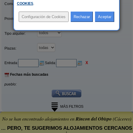
COOKIES
.
Comunidades:
Provincias/Islas:
Tipo alquiler:
Plazas:
X
Entrada:
Salida:
Fechas más buscadas
pueblo:
MÁS FILTROS
No se han encontrado alojamientos en
Rincon del Obispo
(Cáceres)
... PERO, TE SUGERIMOS ALOJAMIENTOS CERCANOS
: