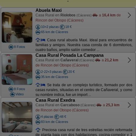
Abuela Maxi
Casa Rural en
Riolobos
a
16,4 km
de
(Cáceres)
Rincon del Obispo (Cáceres)
10+2 plazas
18 €
65 km de Cáceres
Casa rural abuela Maxi. Ideal para encuentros de
familias y amigos. Nuestra casa consta de 6 dormitorios,
8 Fotos
cuatro baños, amplio salón comedor ...
Casa Rural Posada La Campana
Casa Rural en
Cañaveral
a
21,2 km
(Cáceres)
de Rincon del Obispo (Cáceres)
2-22+3 plazas
20 €
35 km de Cáceres
Se trata de un complejo turístico, formado por dos
8 Fotos
casas rurales, situadas en el centro de Cañaveral, y como
Video
su nombre indica, fue un import ...
Casa Rural Exedra
Casa Rural en
Carcaboso
a
25,3 km
(Cáceres)
de Rincon del Obispo (Cáceres)
4 plazas
48 €
83 km de Cáceres
Preciosa casa rural de tres estrellas recién reformada
de planta baja con dos habitaciones, cocina-comedor y 1