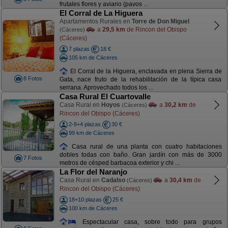
frutales flores y aviario (pavos ...
El Corral de La Higuera
Apartamentos Rurales en
Torre de Don Miguel
a
29,5 km
de Rincon del Obispo
(Cáceres)
(Cáceres)
7 plazas
18 €
105 km de Cáceres
El Corral de la Higuera, enclavada en plena Sierra de
8 Fotos
Gata, nace fruto de la rehabilitación de la típica casa
serrana. Aprovechado todos los ...
Casa Rural El Cuartovalle
Casa Rural en
Hoyos
a
30,2 km
de
(Cáceres)
Rincon del Obispo (Cáceres)
2-8+4 plazas
30 €
99 km de Cáceres
Casa rural de una planta con cuatro habitaciones
dobles todas con baño. Gran jardín con más de 3000
7 Fotos
metros de césped barbacoa exterior y chi ...
La Flor del Naranjo
Casa Rural en
Cadalso
a
30,4 km
de
(Cáceres)
Rincon del Obispo (Cáceres)
18+10 plazas
25 €
100 km de Cáceres
Espectacular casa, sobre todo para grupos