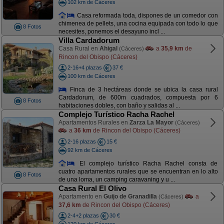
102 km de Cáceres
Casa reformada toda, dispones de un comedor con
chimenea de pellets, una cocina equipada con todo lo que
8 Fotos
necesites, ponemos el desayuno incl ...
Villa Cardadorum
Casa Rural en
Ahigal
a
35,9 km
de
(Cáceres)
Rincon del Obispo (Cáceres)
2-16+4 plazas
37 €
100 km de Cáceres
Finca de 3 hectáreas donde se ubica la casa rural
Cardadorum, de 600m cuadrados, compuesta por 6
8 Fotos
habitaciones dobles, con baño y salidas al ...
Complejo Turístico Racha Rachel
Apartamentos Rurales en
Zarza La Mayor
(Cáceres)
a
36 km
de Rincon del Obispo (Cáceres)
2-16 plazas
15 €
92 km de Cáceres
El complejo turístico Racha Rachel consta de
cuatro apartamentos rurales que se encuentran en lo alto
8 Fotos
de una loma, un camping caravaning y u ...
Casa Rural El Olivo
Apartamento en
Guijo de Granadilla
a
(Cáceres)
37,6 km
de Rincon del Obispo (Cáceres)
2-4+2 plazas
30 €
120 km de Cáceres