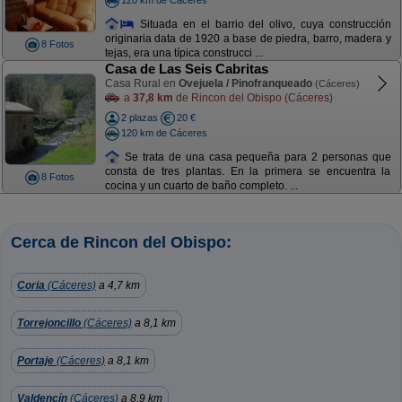
Situada en el barrio del olivo, cuya construcción
originaria data de 1920 a base de piedra, barro, madera y
8 Fotos
tejas, era una típica construcci ...
Casa de Las Seis Cabritas
Casa Rural en
Ovejuela / Pinofranqueado
(Cáceres)
a
37,8 km
de Rincon del Obispo (Cáceres)
2 plazas
20 €
120 km de Cáceres
Se trata de una casa pequeña para 2 personas que
consta de tres plantas. En la primera se encuentra la
8 Fotos
cocina y un cuarto de baño completo. ...
Cerca de Rincon del Obispo:
Coria
(Cáceres)
a 4,7 km
Torrejoncillo
(Cáceres)
a 8,1 km
Portaje
(Cáceres)
a 8,1 km
Valdencín
(Cáceres)
a 8,9 km