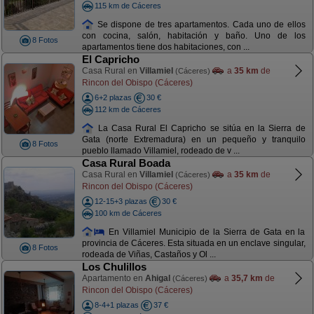
115 km de Cáceres
Se dispone de tres apartamentos. Cada uno de ellos
con cocina, salón, habitación y baño. Uno de los
8 Fotos
apartamentos tiene dos habitaciones, con ...
El Capricho
Casa Rural en
Villamiel
a
35 km
de
(Cáceres)
Rincon del Obispo (Cáceres)
6+2 plazas
30 €
112 km de Cáceres
La Casa Rural El Capricho se sitúa en la Sierra de
Gata (norte Extremadura) en un pequeño y tranquilo
8 Fotos
pueblo llamado Villamiel, rodeado de v ...
Casa Rural Boada
Casa Rural en
Villamiel
a
35 km
de
(Cáceres)
Rincon del Obispo (Cáceres)
12-15+3 plazas
30 €
100 km de Cáceres
En Villamiel Municipio de la Sierra de Gata en la
provincia de Cáceres. Esta situada en un enclave singular,
8 Fotos
rodeada de Viñas, Castaños y Ol ...
Los Chulillos
Apartamento en
Ahigal
a
35,7 km
de
(Cáceres)
Rincon del Obispo (Cáceres)
8-4+1 plazas
37 €