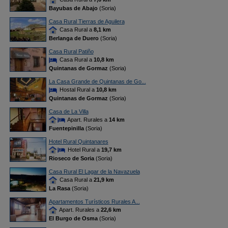
Bayubas de Abajo
(Soria)
Casa Rural Tierras de Aguilera
Casa Rural a
8,1 km
Berlanga de Duero
(Soria)
Casa Rural Patiño
Casa Rural a
10,8 km
Quintanas de Gormaz
(Soria)
La Casa Grande de Quintanas de Go...
Hostal Rural a
10,8 km
Quintanas de Gormaz
(Soria)
Casa de La Villa
Apart. Rurales a
14 km
Fuentepinilla
(Soria)
Hotel Rural Quintanares
Hotel Rural a
19,7 km
Rioseco de Soria
(Soria)
Casa Rural El Lagar de la Navazuela
Casa Rural a
21,9 km
La Rasa
(Soria)
Apartamentos Turísticos Rurales A...
Apart. Rurales a
22,6 km
El Burgo de Osma
(Soria)