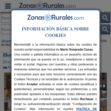
INFORMACIÓN BÁSICA SOBRE
COOKIES
Alojamientos
>
Castilla y León
>
Soria
>
Berlanga de Duero
> Hotel Rural Villa
Bienvenid@ a la información básica sobre las cookies de
de Berlanga
nuestro portal responsabilidad de
Mario Temprado Casas
.
Hotel Rural Villa de Berlanga
Una cookie o galleta informática es un pequeño archivo de
información que se guarda en tu pc, smartphone o tablet al
Hotel Rural en Berlanga de Duero (Soria)
visitar el portal. Algunas son nuestras y otras pertenecen a
Alquiler por habitaciones
33+2 plazas
45 km de Soria
empresas externas que nos prestan servicios. Las activadas
y necesarias para que todo funcione correctamente son las
Cookies Técnicas y no necesitan de tu autorización. Al pulsar
el botón
Aceptar
activarás el resto de cookies (analíticas y
publicitarias), personalizadas según tus preferencias y con
publicidad ajustada a tus búsquedas. Estas últimas puedes
desactivarlas por completo pulsando el botón
Rechazar
o
elegir su activación/desactivación desde “Configuración de
Cookies”. Más información en nuestra
POLÍTICA DE