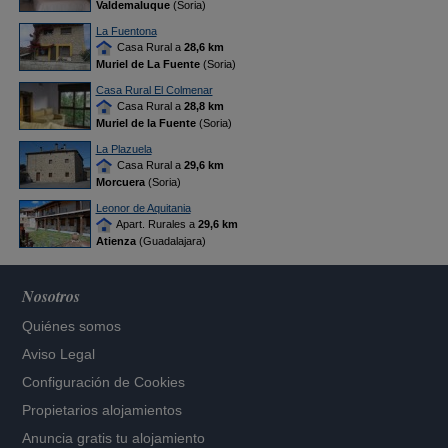
Valdemaluque
(Soria)
La Fuentona
Casa Rural a
28,6 km
Muriel de La Fuente
(Soria)
Casa Rural El Colmenar
Casa Rural a
28,8 km
Muriel de la Fuente
(Soria)
La Plazuela
Casa Rural a
29,6 km
Morcuera
(Soria)
Leonor de Aquitania
Apart. Rurales a
29,6 km
Atienza
(Guadalajara)
Nosotros
Quiénes somos
Aviso Legal
Configuración de Cookies
Propietarios alojamientos
Anuncia gratis tu alojamiento