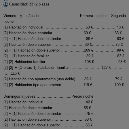
Capacidad: 33+2 plazas
Viernes y sábado……..........….…............Primera noche…Segunda
noche
[1] Habitación individual …………..........…………53 €……….………48 €
[2] Habitación doble estándar ………………... .. 69 €……….………63 €
[2] + [1] Habitación doble estándar ….......…..… .89 €……….………83 €
[2] Habitación doble superior ……….….........… .89 €……….………79 €
[2] + [1] Habitación doble superior ……..…....….109 €……….………99 €
[2] + [1] Habitación familiar …………..…......….…89 €……….………83 €
[2] [2] Habitación familiar …….…...….…............108 €……….....……98 €
[2] [2] + [Ofertas 1] Habitación familiar ……......…...…..…127 €………...
……116 €
[2] Habitación tipo apartamento (uso doble)....... 89 €……….………79 €
[2] [2] Habitación tipo apartamento…….…….… 119 €………………109 €
Domingos a jueves……..…...……..........Precio noche
[1] Habitación individual …………..........…………42 €
[2] Habitación doble estándar ………………... .. 55 €
[2] + [1] Habitación doble estándar ….......…..… .75 €
[2] Habitación doble superior ……….….........… .68 €
[2] + [1] Habitación doble superior ………....….…88 €