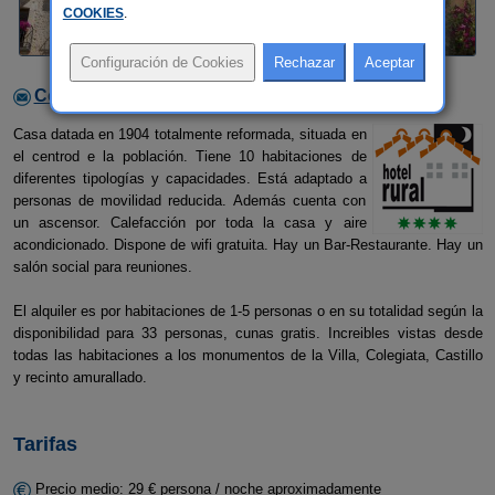
COOKIES
.
Contactar con el alojamiento
Casa datada en 1904 totalmente reformada, situada en
el centrod e la población. Tiene 10 habitaciones de
diferentes tipologías y capacidades. Está adaptado a
personas de movilidad reducida. Además cuenta con
un ascensor. Calefacción por toda la casa y aire
acondicionado. Dispone de wifi gratuita. Hay un Bar-Restaurante. Hay un
salón social para reuniones.
El alquiler es por habitaciones de 1-5 personas o en su totalidad según la
disponibilidad para 33 personas, cunas gratis. Increibles vistas desde
todas las habitaciones a los monumentos de la Villa, Colegiata, Castillo
y recinto amurallado.
Tarifas
Precio medio: 29 € persona / noche aproximadamente