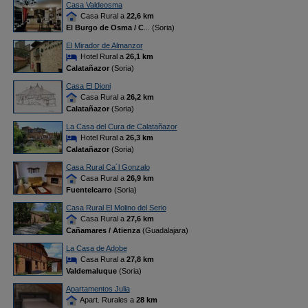
Casa Valdeosma
Casa Rural a
22,6 km
El Burgo de Osma / C
... (Soria)
El Mirador de Almanzor
Hotel Rural a
26,1 km
Calatañazor
(Soria)
Casa El Dioni
Casa Rural a
26,2 km
Calatañazor
(Soria)
La Casa del Cura de Calatañazor
Hotel Rural a
26,3 km
Calatañazor
(Soria)
Casa Rural Ca´l Gonzalo
Casa Rural a
26,9 km
Fuentelcarro
(Soria)
Casa Rural El Molino del Serio
Casa Rural a
27,6 km
Cañamares / Atienza
(Guadalajara)
La Casa de Adobe
Casa Rural a
27,8 km
Valdemaluque
(Soria)
Apartamentos Julia
Apart. Rurales a
28 km