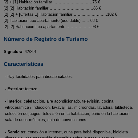
[2] + [1] Habitación familiar …………..…......….…75 €
[2] [2] Habitación familiar …….…..….…............…86 €
[2] [2] + [Ofertas 1] Habitación familiar ……......…...…..…102 €
[2] Habitación tipo apartamento (uso doble)....... 68 €
[2] [2] Habitación tipo apartamento……….…...… 98 €
Número de Registro de Turismo
Signatura
: 42/291
Características
- Hay facilidades para discapacitados.
- Exterior:
terraza.
- Interior:
calefacción, aire acondicionado, televisión, cocina,
vitrocerámica / inducción, lavavajillas, microondas, lavadora, biblioteca,
colección de juegos, televisión en la habitación, baño en la habitación,
sala de usos múltiples, sala de convenciones.
- Servicios:
conexión a internet, cuna para bebé disponible, bicicleta