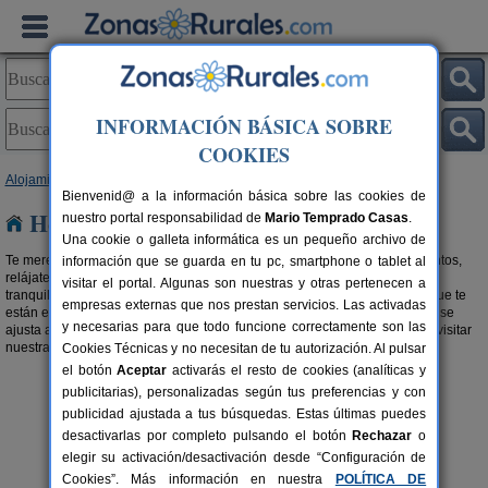
INFORMACIÓN BÁSICA SOBRE
COOKIES
Alojamientos
>
Hoteles
>
Castilla y León
> Ávila
Bienvenid@ a la información básica sobre las cookies de
Hoteles en Ávila
nuestro portal responsabilidad de
Mario Temprado Casas
.
Una cookie o galleta informática es un pequeño archivo de
Te mereces unas buenas vacaciones. Elije entre estos grandes alojamientos,
información que se guarda en tu pc, smartphone o tablet al
relájate y disfruta de tu tiempo libre. Desconecta y vive cada momento de
visitar el portal. Algunas son nuestras y otras pertenecen a
tranquilidad y relax en esta selección de
hoteles con encanto en Ávila
que te
empresas externas que nos prestan servicios. Las activadas
están esperando. Elige la ubicación y sus servicios, y reserva el que más se
y necesarias para que todo funcione correctamente son las
ajusta a tus necesidades. Si buscas algo más familiar, te recomendamos visitar
nuestra selección de
Hostales Rurales en Ávila
.
Cookies Técnicas y no necesitan de tu autorización. Al pulsar
el botón
Aceptar
activarás el resto de cookies (analíticas y
publicitarias), personalizadas según tus preferencias y con
publicidad ajustada a tus búsquedas. Estas últimas puedes
desactivarlas por completo pulsando el botón
Rechazar
o
elegir su activación/desactivación desde “Configuración de
Cookies”. Más información en nuestra
POLÍTICA DE