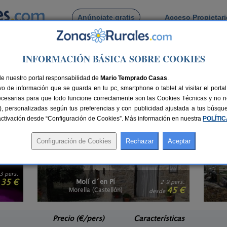
Anúnciate gratis
Acceso Propietar
Busca por pueblo
INFORMACIÓN BÁSICA SOBRE COOKIES
iana
> Castellón
de nuestro portal responsabilidad de
Mario Temprado Casas
.
o de información que se guarda en tu pc, smartphone o tablet al visitar el port
je entre estos grandes alojamientos, relájate y disfruta de tu tiempo libre
ecesarias para que todo funcione correctamente son las Cookies Técnicas y no ne
 de
hoteles con encanto en Castellón
que te están esperando. Elige la ubicación
rias), personalizadas según tus preferencias y con publicidad ajustada a tus búsq
 algo más familiar, te recomendamos visitar nuestra selección de
Hostales Rur
sactivación desde “Configuración de Cookies”. Más información en nuestra
POLÍTI
3 pers.
35 €
Molí d´en Pí
2-9 pers.
e
45 €
Morella (Castellón)
desde
Precio (€/pers)
Características