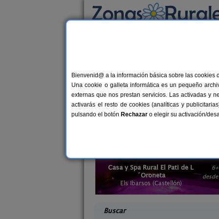
Busca por alojamiento
Alojamientos
>
Hoteles
>
Comunidad Valenc
Hoteles en Castellón
Bienvenid@ a la información básica sobre las cookies 
Una cookie o galleta informática es un pequeño archiv
Te mereces unas buenas vacaciones. Eli
externas que nos prestan servicios. Las activadas y n
tranquilidad y relax en esta selección
activarás el resto de cookies (analíticas y publicita
se ajusta a tus necesidades. Si buscas
pulsando el botón
Rechazar
o elegir su activación/de
Casa y Spa Rural El Pati de L
6+
egarra
´Oroneta
4-10+2 pers.
desd
25 €
Castellón)
Els Ibarsos (Castellón)
desde
Buscar