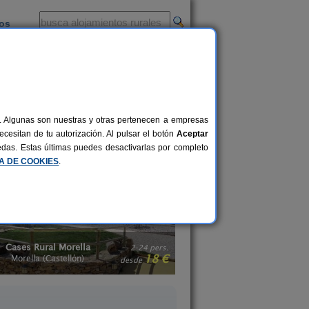
ios
-
al. Algunas son nuestras y otras pertenecen a empresas
. Desconecta y vive cada momento de
cesitan de tu autorización. Al pulsar el botón
Aceptar
 y sus servicios, y reserva el que más
uedas. Estas últimas puedes desactivarlas por completo
ales en Castellón
.
CA DE COOKIES
.
Cases Rural Morella
La Caseta del Fo
2-24 pers.
18 €
Morella (Castellón)
Vistabella del Maestrat (C
desde