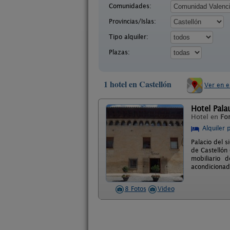
Comunidades:
Provincias/Islas:
Tipo alquiler:
Plazas:
1 hotel en Castellón
Ver en 
Hotel Pala
Hotel en
For
Alquiler 
Palacio del s
de Castellón 
mobiliario 
acondicionado
8 Fotos
Video