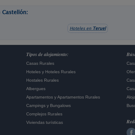
 Castellón:
Hoteles en
Teruel
Tipos de alojamiento:
Búsq
Casas Rurales
Casa
Hoteles
y
Hoteles Rurales
Ofer
Hostales Rurales
Casa
Albergues
Casa
Apartamentos
y
Apartamentos Rurales
Aloj
Campings y Bungalows
Busc
Complejos Rurales
Rede
Viviendas turísticas