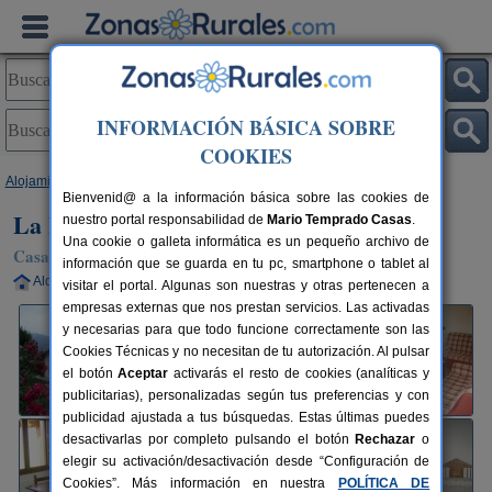
INFORMACIÓN BÁSICA SOBRE
COOKIES
Alojamientos
>
Cantabria
>
Obargo
> La Huertona
Bienvenid@ a la información básica sobre las cookies de
La Huertona
nuestro portal responsabilidad de
Mario Temprado Casas
.
Una cookie o galleta informática es un pequeño archivo de
Casa Rural en Obargo / Pesaguero (Cantabria)
información que se guarda en tu pc, smartphone o tablet al
Alquiler completo
12 plazas
130 km de Santander
visitar el portal. Algunas son nuestras y otras pertenecen a
empresas externas que nos prestan servicios. Las activadas
y necesarias para que todo funcione correctamente son las
Cookies Técnicas y no necesitan de tu autorización. Al pulsar
el botón
Aceptar
activarás el resto de cookies (analíticas y
publicitarias), personalizadas según tus preferencias y con
publicidad ajustada a tus búsquedas. Estas últimas puedes
desactivarlas por completo pulsando el botón
Rechazar
o
elegir su activación/desactivación desde “Configuración de
Cookies”. Más información en nuestra
POLÍTICA DE