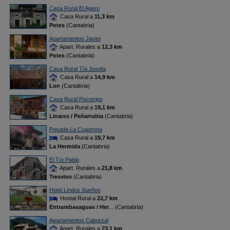
Casa Rural El Agero
Casa Rural a
11,3 km
Potes
(Cantabria)
Apartamentos Javier
Apart. Rurales a
12,3 km
Potes
(Cantabria)
Casa Rural Tía Josefa
Casa Rural a
14,9 km
Lon
(Cantabria)
Casa Rural Pocotrigo
Casa Rural a
19,1 km
Linares / Peñarrubia
(Cantabria)
Posada La Cuadrona
Casa Rural a
19,7 km
La Hermida
(Cantabria)
El Tío Pablo
Apart. Rurales a
21,8 km
Tresviso
(Cantabria)
Hotel Lindos Sueños
Hostal Rural a
22,7 km
Entrambasaguas / Her
... (Cantabria)
Apartamentos Caborzal
Apart. Rurales a
23,1 km