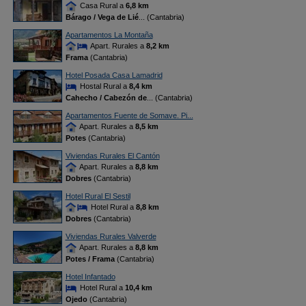
Casa Rural a
6,8 km
Bárago / Vega de Lié
... (Cantabria)
Apartamentos La Montaña
Apart. Rurales a
8,2 km
Frama
(Cantabria)
Hotel Posada Casa Lamadrid
Hostal Rural a
8,4 km
Cahecho / Cabezón de
... (Cantabria)
Apartamentos Fuente de Somave. Pi...
Apart. Rurales a
8,5 km
Potes
(Cantabria)
Viviendas Rurales El Cantón
Apart. Rurales a
8,8 km
Dobres
(Cantabria)
Hotel Rural El Sestil
Hotel Rural a
8,8 km
Dobres
(Cantabria)
Viviendas Rurales Valverde
Apart. Rurales a
8,8 km
Potes / Frama
(Cantabria)
Hotel Infantado
Hotel Rural a
10,4 km
Ojedo
(Cantabria)