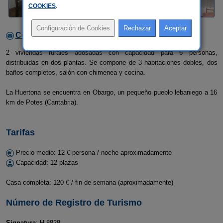
COOKIES
.
Contactar con el alojamiento
2 viviendas rurales adosadas con capacidad para 6 personas,
distribuidas en dos plantas. Se compone de 3 habitaciones dobles, dos
baños completos, salón con chimenea y cocina.
La Huertona se encuentra en Obargo, un pequeño pueblo lebaniego a 16
km de Potes (Cantabria).
Tarifas
Precio medio: 12 € persona / noche aproximadamente
Capacidad: 12 plazas
Casa completa: 120 € / fin de semana (aproximadamente)
Número de Registro de Turismo
Signatura
: H.8828