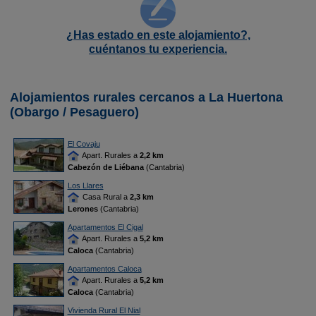
¿Has estado en este alojamiento?,
cuéntanos tu experiencia.
Alojamientos rurales cercanos a La Huertona
(Obargo / Pesaguero)
El Covaju
Apart. Rurales a
2,2 km
Cabezón de Liébana
(Cantabria)
Los Llares
Casa Rural a
2,3 km
Lerones
(Cantabria)
Apartamentos El Cigal
Apart. Rurales a
5,2 km
Caloca
(Cantabria)
Apartamentos Caloca
Apart. Rurales a
5,2 km
Caloca
(Cantabria)
Vivienda Rural El Nial