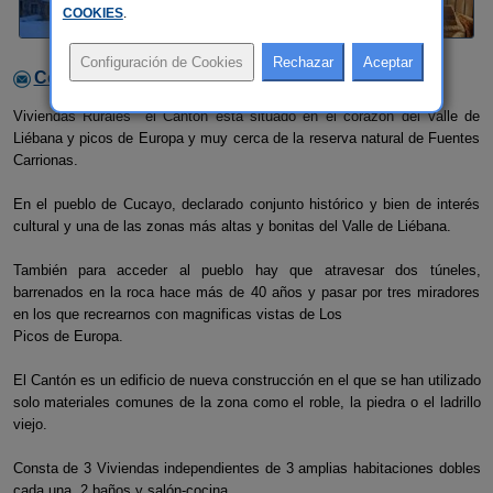
COOKIES
.
Contactar con el alojamiento
Viviendas Rurales el Cantón esta situado en el corazón del Valle de
Liébana y picos de Europa y muy cerca de la reserva natural de Fuentes
Carrionas.
En el pueblo de Cucayo, declarado conjunto histórico y bien de interés
cultural y una de las zonas más altas y bonitas del Valle de Liébana.
También para acceder al pueblo hay que atravesar dos túneles,
barrenados en la roca hace más de 40 años y pasar por tres miradores
en los que recrearnos con magnificas vistas de Los
Picos de Europa.
El Cantón es un edificio de nueva construcción en el que se han utilizado
solo materiales comunes de la zona como el roble, la piedra o el ladrillo
viejo.
Consta de 3 Viviendas independientes de 3 amplias habitaciones dobles
cada una, 2 baños y salón-cocina.