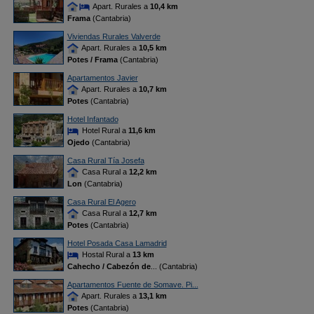
Apart. Rurales a
10,4 km
Frama
(Cantabria)
Viviendas Rurales Valverde
Apart. Rurales a
10,5 km
Potes / Frama
(Cantabria)
Apartamentos Javier
Apart. Rurales a
10,7 km
Potes
(Cantabria)
Hotel Infantado
Hotel Rural a
11,6 km
Ojedo
(Cantabria)
Casa Rural Tía Josefa
Casa Rural a
12,2 km
Lon
(Cantabria)
Casa Rural El Agero
Casa Rural a
12,7 km
Potes
(Cantabria)
Hotel Posada Casa Lamadrid
Hostal Rural a
13 km
Cahecho / Cabezón de
... (Cantabria)
Apartamentos Fuente de Somave. Pi...
Apart. Rurales a
13,1 km
Potes
(Cantabria)