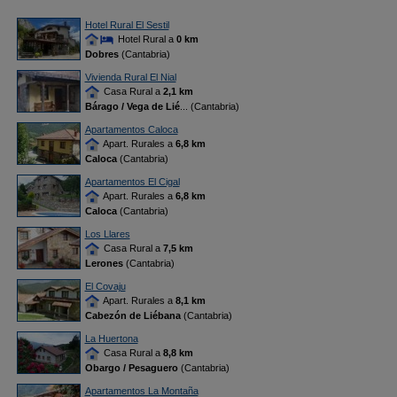
Hotel Rural El Sestil
Hotel Rural a
0 km
Dobres
(Cantabria)
Vivienda Rural El Nial
Casa Rural a
2,1 km
Bárago / Vega de Lié
... (Cantabria)
Apartamentos Caloca
Apart. Rurales a
6,8 km
Caloca
(Cantabria)
Apartamentos El Cigal
Apart. Rurales a
6,8 km
Caloca
(Cantabria)
Los Llares
Casa Rural a
7,5 km
Lerones
(Cantabria)
El Covaju
Apart. Rurales a
8,1 km
Cabezón de Liébana
(Cantabria)
La Huertona
Casa Rural a
8,8 km
Obargo / Pesaguero
(Cantabria)
Apartamentos La Montaña