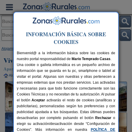
INFORMACIÓN BÁSICA SOBRE
COOKIES
Alojamientos
>
Cantabria
>
Dobres
> Viviendas Rurales El Cantón
Bienvenid@ a la información básica sobre las cookies de
Viviendas Rurales El Cantón
nuestro portal responsabilidad de
Mario Temprado Casas
.
Una cookie o galleta informática es un pequeño archivo de
Apartamentos Rurales en Dobres (Cantabria)
información que se guarda en tu pc, smartphone o tablet al
Alquiler completo
2-25+3 plazas
120 km de Santander
visitar el portal. Algunas son nuestras y otras pertenecen a
empresas externas que nos prestan servicios. Las activadas
y necesarias para que todo funcione correctamente son las
Cookies Técnicas y no necesitan de tu autorización. Al pulsar
el botón
Aceptar
activarás el resto de cookies (analíticas y
publicitarias), personalizadas según tus preferencias y con
publicidad ajustada a tus búsquedas. Estas últimas puedes
desactivarlas por completo pulsando el botón
Rechazar
o
elegir su activación/desactivación desde “Configuración de
Cookies”. Más información en nuestra
POLÍTICA DE