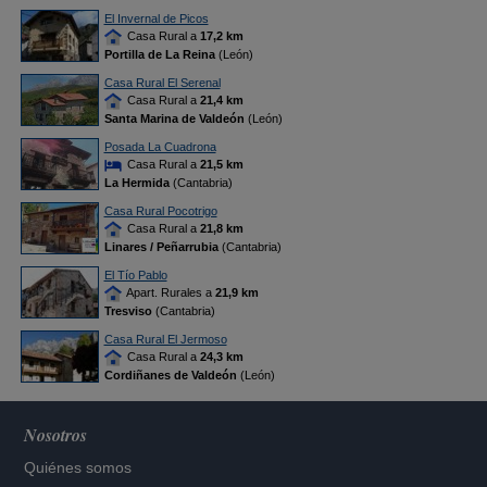
El Invernal de Picos
Casa Rural a
17,2 km
Portilla de La Reina
(León)
Casa Rural El Serenal
Casa Rural a
21,4 km
Santa Marina de Valdeón
(León)
Posada La Cuadrona
Casa Rural a
21,5 km
La Hermida
(Cantabria)
Casa Rural Pocotrigo
Casa Rural a
21,8 km
Linares / Peñarrubia
(Cantabria)
El Tío Pablo
Apart. Rurales a
21,9 km
Tresviso
(Cantabria)
Casa Rural El Jermoso
Casa Rural a
24,3 km
Cordiñanes de Valdeón
(León)
Nosotros
Quiénes somos