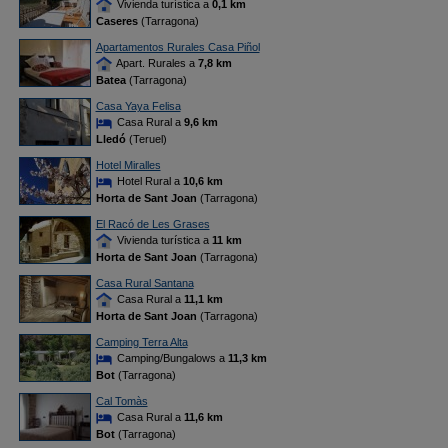
Vivienda turística a
0,1 km
Caseres
(Tarragona)
Apartamentos Rurales Casa Piñol
Apart. Rurales a
7,8 km
Batea
(Tarragona)
Casa Yaya Felisa
Casa Rural a
9,6 km
Lledó
(Teruel)
Hotel Miralles
Hotel Rural a
10,6 km
Horta de Sant Joan
(Tarragona)
El Racó de Les Grases
Vivienda turística a
11 km
Horta de Sant Joan
(Tarragona)
Casa Rural Santana
Casa Rural a
11,1 km
Horta de Sant Joan
(Tarragona)
Camping Terra Alta
Camping/Bungalows a
11,3 km
Bot
(Tarragona)
Cal Tomàs
Casa Rural a
11,6 km
Bot
(Tarragona)