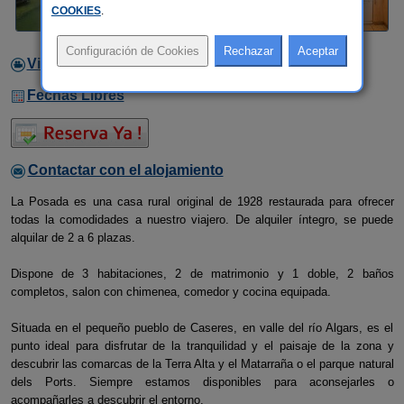
COOKIES
.
Video
Fechas Libres
Contactar con el alojamiento
La Posada es una casa rural original de 1928 restaurada para ofrecer
todas la comodidades a nuestro viajero. De alquiler íntegro, se puede
alquilar de 2 a 6 plazas.
Dispone de 3 habitaciones, 2 de matrimonio y 1 doble, 2 baños
completos, salon con chimenea, comedor y cocina equipada.
Situada en el pequeño pueblo de Caseres, en valle del río Algars, es el
punto ideal para disfrutar de la tranquilidad y el paisaje de la zona y
descubrir las comarcas de la Terra Alta y el Matarraña o el parque natural
dels Ports. Siempre estamos disponibles para aconsejarles o
acompañarles a descubrir el entorno.