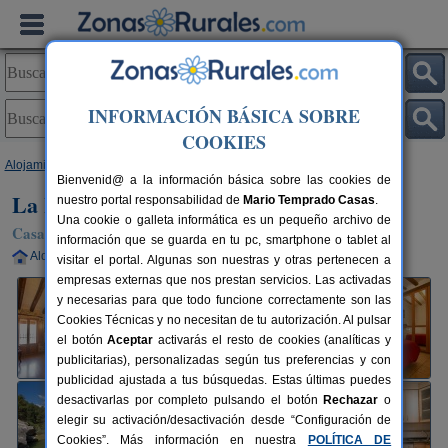
INFORMACIÓN BÁSICA SOBRE
COOKIES
Alojamientos
>
Cataluña
>
Tarragona
>
Caseres
> La Posada Caseres
Bienvenid@ a la información básica sobre las cookies de
La Posada Caseres
nuestro portal responsabilidad de
Mario Temprado Casas
.
Una cookie o galleta informática es un pequeño archivo de
Casa Rural en Caseres (Tarragona)
información que se guarda en tu pc, smartphone o tablet al
Alquiler completo
2-5+1 plazas
100 km de Tarragona
visitar el portal. Algunas son nuestras y otras pertenecen a
empresas externas que nos prestan servicios. Las activadas
y necesarias para que todo funcione correctamente son las
Cookies Técnicas y no necesitan de tu autorización. Al pulsar
el botón
Aceptar
activarás el resto de cookies (analíticas y
publicitarias), personalizadas según tus preferencias y con
publicidad ajustada a tus búsquedas. Estas últimas puedes
desactivarlas por completo pulsando el botón
Rechazar
o
elegir su activación/desactivación desde “Configuración de
Cookies”. Más información en nuestra
POLÍTICA DE