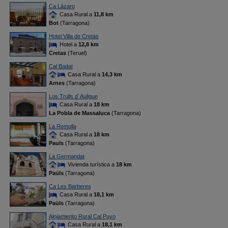
Ca Lázaro
Casa Rural a
11,8 km
Bot
(Tarragona)
Hotel Villa de Cretas
Hotel a
12,8 km
Cretas
(Teruel)
Cal Badat
Casa Rural a
14,3 km
Arnes
(Tarragona)
Los Trulls d´Auligue
Casa Rural a
18 km
La Pobla de Massaluca
(Tarragona)
La Remulla
Casa Rural a
18 km
Pauls
(Tarragona)
La Germandat
Vivienda turística a
18 km
Paüls
(Tarragona)
Ca Les Barberes
Casa Rural a
18,1 km
Paüls
(Tarragona)
Alojamiento Rural Cal Puyo
Casa Rural a
18,1 km