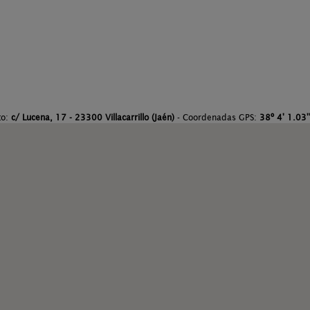
to:
c/ Lucena, 17 - 23300 Villacarrillo (Jaén)
- Coordenadas GPS:
38º 4' 1.03'