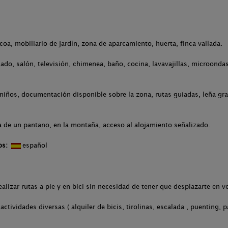
.
acoa, mobiliario de jardín, zona de aparcamiento, huerta, finca vallada.
ado, salón, televisión, chimenea, baño, cocina, lavavajillas, microondas
niños, documentación disponible sobre la zona, rutas guiadas, leña grat
a de un pantano, en la montaña, acceso al alojamiento señalizado.
os:
español
alizar rutas a pie y en bici sin necesidad de tener que desplazarte en v
ctividades diversas ( alquiler de bicis, tirolinas, escalada , puenting, pa