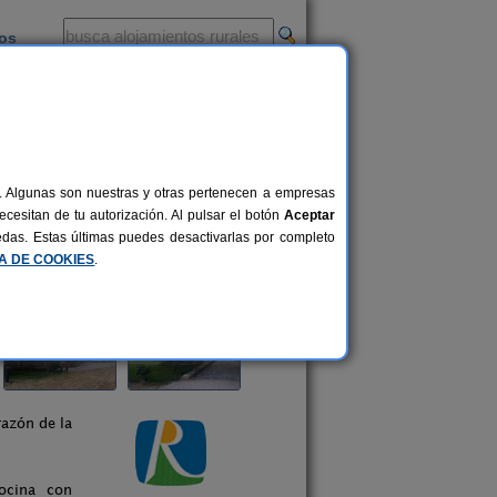
ios
-
al. Algunas son nuestras y otras pertenecen a empresas
cesitan de tu autorización. Al pulsar el botón
Aceptar
uedas. Estas últimas puedes desactivarlas por completo
CA DE COOKIES
.
razón de la
cocina con