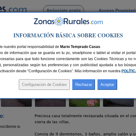
Anúnciate gratis
Acceso Propietar
Busca por pueblo
INFORMACIÓN BÁSICA SOBRE COOKIES
lo
> Majada La Carrasca
de nuestro portal responsabilidad de
Mario Temprado Casas
.
o de información que se guarda en tu pc, smartphone o tablet al visitar el port
Jaén)
ecesarias para que todo funcione correctamente son las Cookies Técnicas y no ne
rias), personalizadas según tus preferencias y con publicidad ajustada a tus búsq
100 km de Jaén
Compartir:
sactivación desde “Configuración de Cookies”. Más información en nuestra
POLÍTI
o:
Preciosa casa totalmente restaurada situada en el co
sierra de las villas.
Consta de 9 dormitorios, 3 baños, amplio salón y 