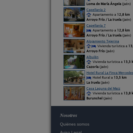
Loma de María Ángela
(Jaén)
Capellanía 2
Apartamento a
12,8 km
Arroyo Frío / La Iruela
(Jaén)
Capellanía 7
Apartamento a
12,8 km
Arroyo Frío / La Iruela
(Jaén)
Alojamiento Tejerina
Vivienda turística a
13
Arroyo Frío
(Jaén)
Albulén
Vivienda turística a
13,3 
Cazorla
(Jaén)
Hotel Rural La Finca Mercede
Hotel Rural a
13,5 km
La Iruela
(Jaén)
Casa Laguna del Maiz
Vivienda turística a
13,8 
Burunchel
(Jaén)
Nosotros
Quiénes somos
Aviso Legal