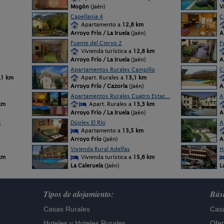
Mogón
(Jaén)
V
Capellanía 4
C
Apartamento a
12,8 km
Arroyo Frío / La Iruela
(Jaén)
A
Fuente del Ciervo 2
F
Vivienda turística a
12,8 km
Arroyo Frío / La Iruela
(Jaén)
A
Apartamentos Rurales Campillo
C
,1 km
Apart. Rurales a
13,1 km
Arroyo Frío / Cazorla
(Jaén)
A
Apartamentos Rurales Cuatro Estac...
A
km
Apart. Rurales a
13,3 km
Arroyo Frío / La Iruela
(Jaén)
A
s
Dúplex El Río
A
Apartamento a
13,5 km
Arroyo Frío
(Jaén)
A
Vivienda Rural Adelfas
H
km
Vivienda turística a
15,6 km
La Caleruela
(Jaén)
L
Tipos de alojamiento:
Búsq
Casas Rurales
Casa
Hoteles
y
Hoteles Rurales
Ofer