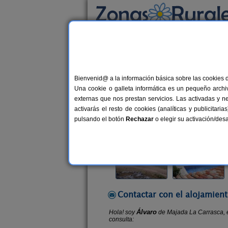
Busca por alojamiento
Alojamientos
>
Andalucía
>
Jaén
>
Villacarril
Bienvenid@ a la información básica sobre las cookies 
Majada La Carrasca
Una cookie o galleta informática es un pequeño archiv
Vivienda turística en Villacarrillo (
externas que nos prestan servicios. Las activadas y n
activarás el resto de cookies (analíticas y publicita
Alquiler completo
15-25 plazas
pulsando el botón
Rechazar
o elegir su activación/de
Contactar con el alojamient