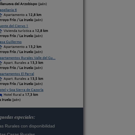
illanueva del Arzobispo
(Jaén)
apellanía 6
Apartamento a
12,8 km
rroyo Frío / La Iruela
(Jaén)
uente del Ciervo 1
Vivienda turística a
12,8 km
rroyo Frío / La Iruela
(Jaén)
asa Guillermo
Apartamento a
13,2 km
rroyo Frío / La Iruela
(Jaén)
partamentos Rurales Valle del Gu...
Apart. Rurales a
13,3 km
rroyo Frío / La Iruela
(Jaén)
partamentos El Parral
Apart. Rurales a
13,5 km
rroyo Frío / La Iruela
(Jaén)
otel y Spa Sierra de Cazorla
Hotel Rural a
17,3 km
a Iruela
(Jaén)
uedas especiales:
s Rurales con disponibilidad
tas Casas Rurales