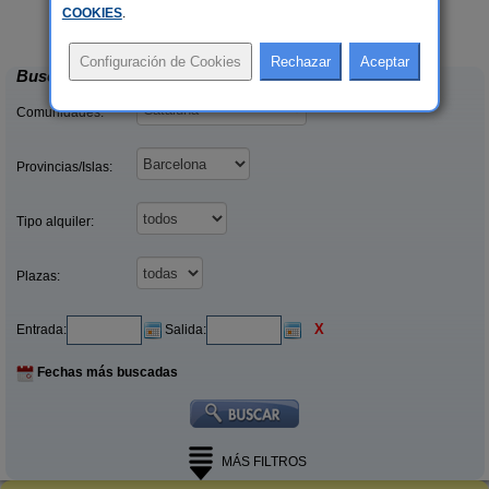
Cal Ponç de Belians
19-23+2 pers.
10-19+5 pers.
COOKIES
.
33 €
33 €
Vallcebre (Barcelona)
desde
desde
Buscar
Comunidades:
Provincias/Islas:
Tipo alquiler:
Plazas:
X
Entrada:
Salida:
Fechas más buscadas
MÁS FILTROS