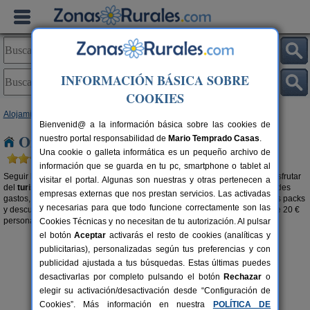
INFORMACIÓN BÁSICA SOBRE
COOKIES
Alojamientos
>
Ofertas Casas Rurales
>
Cataluña
> Barcelona
Bienvenid@ a la información básica sobre las cookies de
Ofertas Casas Rurales en Barcelona
nuestro portal responsabilidad de
Mario Temprado Casas
.
Una cookie o galleta informática es un pequeño archivo de
información que se guarda en tu pc, smartphone o tablet al
Seguir las ofertas de los alojamientos rurales son la mejor opción para disfrutar
visitar el portal. Algunas son nuestras y otras pertenecen a
del
turismo rural en Barcelona a buen precio
. Sin la necesidad de grandes
empresas externas que nos prestan servicios. Las activadas
gastos, aprovecha la oportunidad que te brindan los alojamientos con sus packs
y necesarias para que todo funcione correctamente son las
y descuentos. Si directamente quieres buscar casas rurales por menos de 20 €
persona/noche, visita la sección de
casas rurales baratas en Barcelona
.
Cookies Técnicas y no necesitan de tu autorización. Al pulsar
el botón
Aceptar
activarás el resto de cookies (analíticas y
publicitarias), personalizadas según tus preferencias y con
publicidad ajustada a tus búsquedas. Estas últimas puedes
desactivarlas por completo pulsando el botón
Rechazar
o
elegir su activación/desactivación desde “Configuración de
Cookies”. Más información en nuestra
POLÍTICA DE