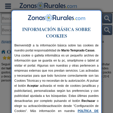
INFORMACIÓN BÁSICA SOBRE
COOKIES
Alojamientos
>
Ofertas Casas Rurales
>
Castilla-La Mancha
> Guadalajara
Bienvenid@ a la información básica sobre las cookies de
Ofertas Casas Rurales en Guadalajara
nuestro portal responsabilidad de
Mario Temprado Casas
.
Una cookie o galleta informática es un pequeño archivo de
información que se guarda en tu pc, smartphone o tablet al
Seguir las ofertas de los alojamientos rurales son la mejor opción para disfrutar
visitar el portal. Algunas son nuestras y otras pertenecen a
del
turismo rural en Guadalajara a buen precio
. Sin la necesidad de grandes
empresas externas que nos prestan servicios. Las activadas
gastos, aprovecha la oportunidad que te brindan los alojamientos con sus packs
y necesarias para que todo funcione correctamente son las
y descuentos. Si directamente quieres buscar casas rurales por menos de 20 €
persona/noche, visita la sección de
casas rurales baratas en Guadalajara
.
Cookies Técnicas y no necesitan de tu autorización. Al pulsar
el botón
Aceptar
activarás el resto de cookies (analíticas y
publicitarias), personalizadas según tus preferencias y con
publicidad ajustada a tus búsquedas. Estas últimas puedes
desactivarlas por completo pulsando el botón
Rechazar
o
elegir su activación/desactivación desde “Configuración de
Cookies”. Más información en nuestra
POLÍTICA DE