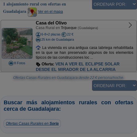
1 alojamiento rural con ofertas en
Guadalajara
Ver en el mapa
Casa del Olivo
Casa Rural en
Trijueque
(Guadalajara)
6-8+2 plazas
22 €
25 km de Guadalajara
La vivienda es una antigua casa labriega rehabilitada
en la que se han preservado algunos de los elementos
típicos de las construcciones loc ...
8 Fotos
VEN A VER EL ECLIPSE SOLAR
Oferta:
DESDE EL MIRADOR DE LA ALCARRIA
Ofertas Casas Rurales en Guadalajara
desde
22
€ persona/noche.
Buscar más alojamientos rurales con ofertas
cerca de Guadalajara:
Ofertas Casas Rurales en
Soria