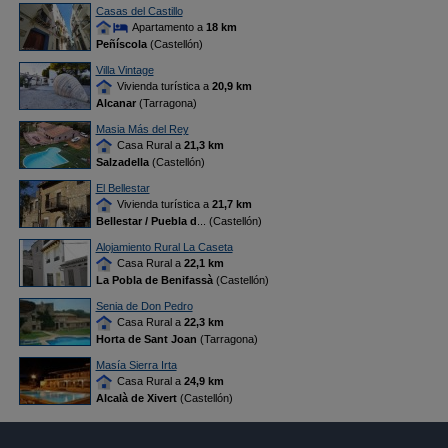
Casas del Castillo
Apartamento a
18 km
Peñíscola
(Castellón)
Villa Vintage
Vivienda turística a
20,9 km
Alcanar
(Tarragona)
Masia Más del Rey
Casa Rural a
21,3 km
Salzadella
(Castellón)
El Bellestar
Vivienda turística a
21,7 km
Bellestar / Puebla d
... (Castellón)
Alojamiento Rural La Caseta
Casa Rural a
22,1 km
La Pobla de Benifassà
(Castellón)
Senia de Don Pedro
Casa Rural a
22,3 km
Horta de Sant Joan
(Tarragona)
Masía Sierra Irta
Casa Rural a
24,9 km
Alcalà de Xivert
(Castellón)