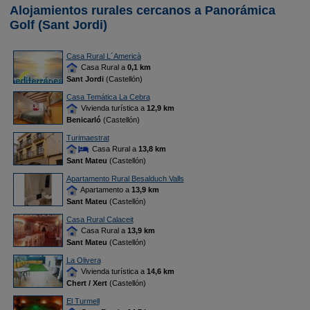
Alojamientos rurales cercanos a Panorámica
Golf (Sant Jordi)
Casa Rural L´Americà
Casa Rural a
0,1 km
Sant Jordi
(Castellón)
Casa Temática La Cebra
Vivienda turística a
12,9 km
Benicarló
(Castellón)
Turimaestrat
Casa Rural a
13,8 km
Sant Mateu
(Castellón)
Apartamento Rural Besalduch Valls
Apartamento a
13,9 km
Sant Mateu
(Castellón)
Casa Rural Calaceit
Casa Rural a
13,9 km
Sant Mateu
(Castellón)
La Olivera
Vivienda turística a
14,6 km
Chert / Xert
(Castellón)
El Turmell