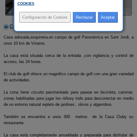
COOKIES
.
Contactar con el alojamiento
Casa adosada,esquinera,en campo de golf Panorámica en Sant Jordi, a
unos 10 km de Vinaros.
La casa está situada cerca de la entrada ,con vigilancia y control de
acceso, las 24 horas.
El club de golf ofrece un magnifico campo de golf con una gran variedad
de actividades.
La zona tiene circuito pavimentado para pasear en bicicleta, caminar,
zonas habilitadas para jugar los niñosy todo para desconectar en medio
de un entorno natural repleto de jardines , olivos y algarrobos.
También se encuentra a unos 300 metros de la Casa Cluby su
restaurante.
La casa está completamente amueblada y preparada para disfrutar de