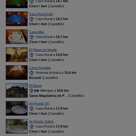
Casa Rural a
14,7 km
Chert / Xert
(Castellón)
Casa Rural Iván
Casa Rural a
14,7 km
Chert / Xert
(Castellón)
Casa Alba
Casa Rural a
14,7 km
Chert / Xert
(Castellón)
El Planet de Maella
Casa Rural a
14,9 km
Chert / Xert
(Castellón)
Casa Hostalas
Vivienda turística a
15,4 km
Rossell
(Castellón)
El Maset
Albergue a
16,6 km
Santa Magdalena de P
... (Castellón)
Art Rustic Oh
Casa Rural a
17,9 km
Chert / Xert
(Castellón)
Art Rustic Suites
Casa Rural a
17,9 km
Chert / Xert
(Castellón)