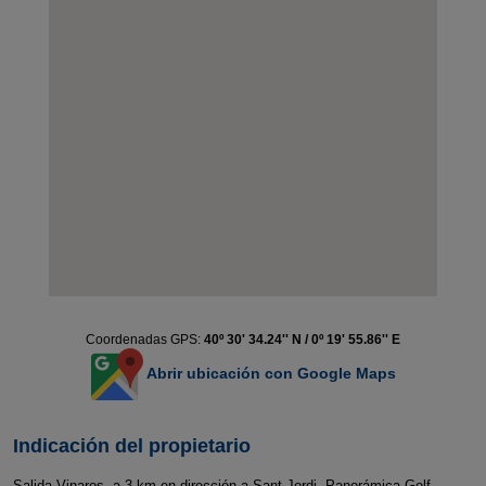
Coordenadas GPS:
40º 30' 34.24'' N / 0º 19' 55.86'' E
Abrir ubicación con Google Maps
Indicación del propietario
Salida Vinaros, a 3 km en dirección a Sant Jordi, Panorámica Golf