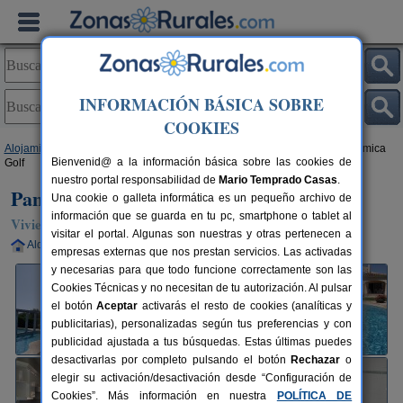
INFORMACIÓN BÁSICA SOBRE
COOKIES
Alojamientos
>
Comunidad Valenciana
>
Castellón
>
Sant Jordi
> Panorámica
Bienvenid@ a la información básica sobre las cookies de
Golf
nuestro portal responsabilidad de
Mario Temprado Casas
.
Panorámica Golf
Una cookie o galleta informática es un pequeño archivo de
información que se guarda en tu pc, smartphone o tablet al
Vivienda turística en Sant Jordi (Castellón)
visitar el portal. Algunas son nuestras y otras pertenecen a
Alquiler completo
2-4 plazas
83 km de Castellón
empresas externas que nos prestan servicios. Las activadas
y necesarias para que todo funcione correctamente son las
Cookies Técnicas y no necesitan de tu autorización. Al pulsar
el botón
Aceptar
activarás el resto de cookies (analíticas y
publicitarias), personalizadas según tus preferencias y con
publicidad ajustada a tus búsquedas. Estas últimas puedes
desactivarlas por completo pulsando el botón
Rechazar
o
elegir su activación/desactivación desde “Configuración de
Cookies”. Más información en nuestra
POLÍTICA DE